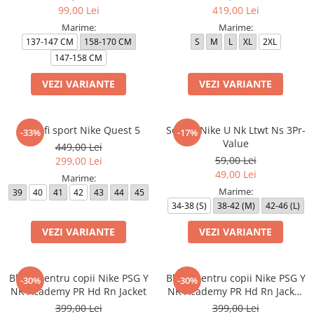
99,00 Lei
419,00 Lei
Marime:
Marime:
137-147 CM
158-170 CM
S
M
L
XL
2XL
147-158 CM
VEZI VARIANTE
VEZI VARIANTE
Pantofi sport Nike Quest 5
Sosete Nike U Nk Ltwt Ns 3Pr-
-33%
-17%
Value
449,00 Lei
59,00 Lei
299,00 Lei
49,00 Lei
Marime:
Marime:
39
40
41
42
43
44
45
34-38 (S)
38-42 (M)
42-46 (L)
VEZI VARIANTE
VEZI VARIANTE
Bluza pentru copii Nike PSG Y
Bluza pentru copii Nike PSG Y
-30%
-30%
NK Academy PR Hd Rn Jacket
NK Academy PR Hd Rn Jacket
3R
399,00 Lei
399,00 Lei