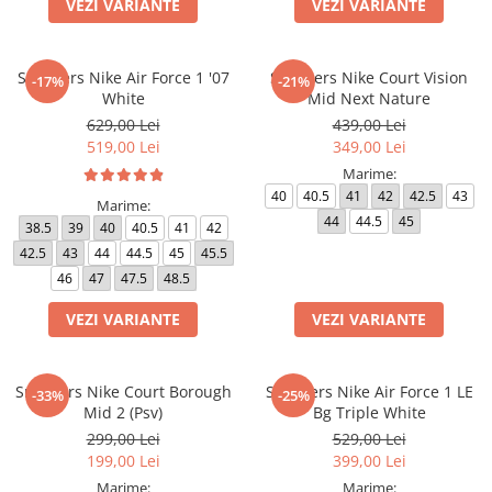
VEZI VARIANTE
VEZI VARIANTE
Sneakers Nike Air Force 1 '07
Sneakers Nike Court Vision
-17%
-21%
White
Mid Next Nature
629,00 Lei
439,00 Lei
519,00 Lei
349,00 Lei
Marime:
40
40.5
41
42
42.5
43
Marime:
44
44.5
45
38.5
39
40
40.5
41
42
42.5
43
44
44.5
45
45.5
46
47
47.5
48.5
VEZI VARIANTE
VEZI VARIANTE
Sneakers Nike Court Borough
Sneakers Nike Air Force 1 LE
-33%
-25%
Mid 2 (Psv)
Bg Triple White
299,00 Lei
529,00 Lei
199,00 Lei
399,00 Lei
Marime:
Marime: