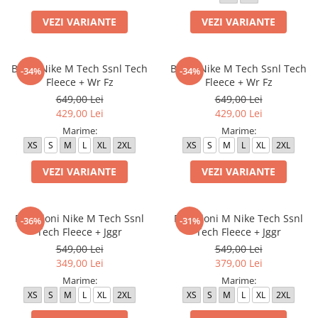
Bluze fotbal copii
VEZI VARIANTE
VEZI VARIANTE
Pantaloni lungi fotbal copii
Geci si veste fotbal copii
Imbracaminte fotbal femei
Bluza Nike M Tech Ssnl Tech
Bluza Nike M Tech Ssnl Tech
-34%
-34%
Fleece + Wr Fz
Fleece + Wr Fz
Tricouri fotbal femei
649,00 Lei
649,00 Lei
Sorturi fotbal femei
429,00 Lei
429,00 Lei
Pantaloni lungi fotbal femei
Marime:
Marime:
Echipament portar
XS
S
M
L
XL
2XL
XS
S
M
L
XL
2XL
VEZI VARIANTE
VEZI VARIANTE
Pantaloni Nike M Tech Ssnl
Pantaloni M Nike Tech Ssnl
-36%
-31%
Tech Fleece + Jggr
Tech Fleece + Jggr
549,00 Lei
549,00 Lei
349,00 Lei
379,00 Lei
Marime:
Marime:
XS
S
M
L
XL
2XL
XS
S
M
L
XL
2XL