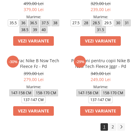
499,00 Lei
329,00 Lei
379,00 Lei
239,00 Lei
Marime:
Marime:
35.5
36
36.5
37.5
38
27.5
28
28.5
29.5
30
31
38.5
39
40
31.5
VEZI VARIANTE
VEZI VARIANTE
Hanorac Nike B Nsw Tech
Pantaloni pentru copii Nike B
-30%
-29%
Fleece Fz - Pd
Nsw Tech Fleece Jggr - Pd
399,00 Lei
349,00 Lei
279,00 Lei
249,00 Lei
Marime:
Marime:
147-158 CM
158-170 CM
147-158 CM
158-170 CM
137-147 CM
137-147 CM
VEZI VARIANTE
VEZI VARIANTE
1
2