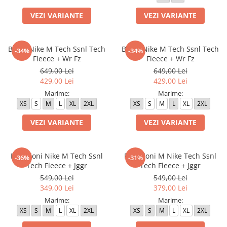
Bluze fotbal copii
VEZI VARIANTE
VEZI VARIANTE
Pantaloni lungi fotbal copii
Geci si veste fotbal copii
Imbracaminte fotbal femei
Bluza Nike M Tech Ssnl Tech
Bluza Nike M Tech Ssnl Tech
-34%
-34%
Fleece + Wr Fz
Fleece + Wr Fz
Tricouri fotbal femei
649,00 Lei
649,00 Lei
Sorturi fotbal femei
429,00 Lei
429,00 Lei
Pantaloni lungi fotbal femei
Marime:
Marime:
Echipament portar
XS
S
M
L
XL
2XL
XS
S
M
L
XL
2XL
VEZI VARIANTE
VEZI VARIANTE
Pantaloni Nike M Tech Ssnl
Pantaloni M Nike Tech Ssnl
-36%
-31%
Tech Fleece + Jggr
Tech Fleece + Jggr
549,00 Lei
549,00 Lei
349,00 Lei
379,00 Lei
Marime:
Marime:
XS
S
M
L
XL
2XL
XS
S
M
L
XL
2XL