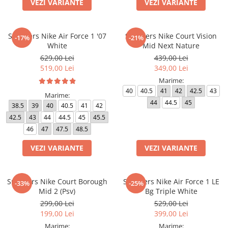
VEZI VARIANTE
VEZI VARIANTE
Sneakers Nike Air Force 1 '07
Sneakers Nike Court Vision
-17%
-21%
White
Mid Next Nature
629,00 Lei
439,00 Lei
519,00 Lei
349,00 Lei
Marime:
40
40.5
41
42
42.5
43
Marime:
44
44.5
45
38.5
39
40
40.5
41
42
42.5
43
44
44.5
45
45.5
46
47
47.5
48.5
VEZI VARIANTE
VEZI VARIANTE
Sneakers Nike Court Borough
Sneakers Nike Air Force 1 LE
-33%
-25%
Mid 2 (Psv)
Bg Triple White
299,00 Lei
529,00 Lei
199,00 Lei
399,00 Lei
Marime:
Marime: