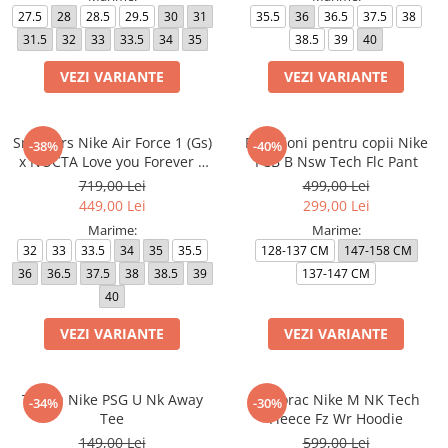
27.5
28
28.5
29.5
30
31
35.5
36
36.5
37.5
38
31.5
32
33
33.5
34
35
38.5
39
40
VEZI VARIANTE
VEZI VARIANTE
Sneakers Nike Air Force 1 (Gs)
Pantaloni pentru copii Nike
-38%
-40%
x NOCTA Love you Forever X
FCB B Nsw Tech Flc Pant
Drake
719,00 Lei
499,00 Lei
449,00 Lei
299,00 Lei
Marime:
Marime:
32
33
33.5
34
35
35.5
128-137 CM
147-158 CM
36
36.5
37.5
38
38.5
39
137-147 CM
40
VEZI VARIANTE
VEZI VARIANTE
Tricou Nike PSG U Nk Away
Hanorac Nike M NK Tech
-34%
-30%
Tee
Fleece Fz Wr Hoodie
149,00 Lei
599,00 Lei