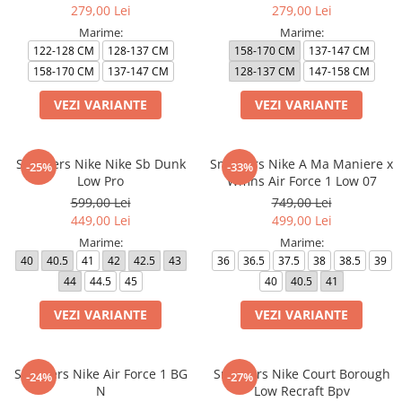
279,00 Lei
279,00 Lei
Marime:
Marime:
122-128 CM
128-137 CM
158-170 CM
137-147 CM
158-170 CM
137-147 CM
128-137 CM
147-158 CM
VEZI VARIANTE
VEZI VARIANTE
Sneakers Nike Nike Sb Dunk
Sneakers Nike A Ma Maniere x
-25%
-33%
Low Pro
Wmns Air Force 1 Low 07
599,00 Lei
749,00 Lei
449,00 Lei
499,00 Lei
Marime:
Marime:
40
40.5
41
42
42.5
43
36
36.5
37.5
38
38.5
39
44
44.5
45
40
40.5
41
VEZI VARIANTE
VEZI VARIANTE
Sneakers Nike Air Force 1 BG
Sneakers Nike Court Borough
-24%
-27%
N
Low Recraft Bpv