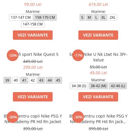
99,00 Lei
419,00 Lei
Marime:
Marime:
137-147 CM
158-170 CM
S
M
L
XL
2XL
147-158 CM
VEZI VARIANTE
VEZI VARIANTE
Pantofi sport Nike Quest 5
Sosete Nike U Nk Ltwt Ns 3Pr-
-33%
-17%
Value
449,00 Lei
59,00 Lei
299,00 Lei
49,00 Lei
Marime:
Marime:
39
40
41
42
43
44
45
34-38 (S)
38-42 (M)
42-46 (L)
VEZI VARIANTE
VEZI VARIANTE
Bluza pentru copii Nike PSG Y
Bluza pentru copii Nike PSG Y
-30%
-30%
NK Academy PR Hd Rn Jacket
NK Academy PR Hd Rn Jacket
3R
399,00 Lei
399,00 Lei