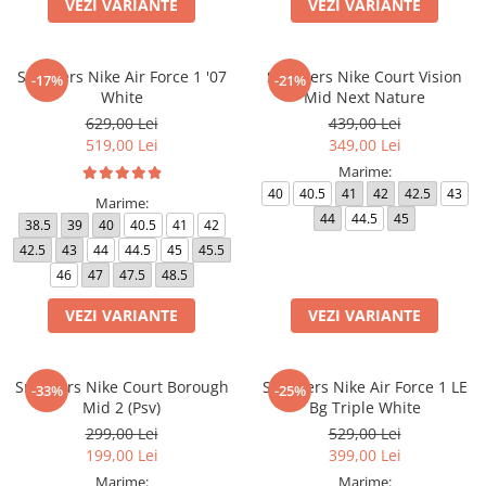
VEZI VARIANTE
VEZI VARIANTE
Sneakers Nike Air Force 1 '07
Sneakers Nike Court Vision
-17%
-21%
White
Mid Next Nature
629,00 Lei
439,00 Lei
519,00 Lei
349,00 Lei
Marime:
40
40.5
41
42
42.5
43
Marime:
44
44.5
45
38.5
39
40
40.5
41
42
42.5
43
44
44.5
45
45.5
46
47
47.5
48.5
VEZI VARIANTE
VEZI VARIANTE
Sneakers Nike Court Borough
Sneakers Nike Air Force 1 LE
-33%
-25%
Mid 2 (Psv)
Bg Triple White
299,00 Lei
529,00 Lei
199,00 Lei
399,00 Lei
Marime:
Marime: