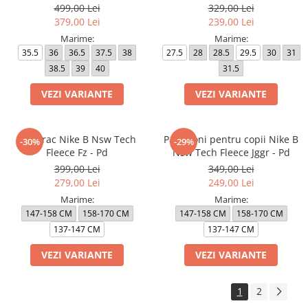
499,00 Lei
329,00 Lei
379,00 Lei
239,00 Lei
Marime:
Marime:
35.5
36
36.5
37.5
38
27.5
28
28.5
29.5
30
31
38.5
39
40
31.5
VEZI VARIANTE
VEZI VARIANTE
Hanorac Nike B Nsw Tech
Pantaloni pentru copii Nike B
-30%
-29%
Fleece Fz - Pd
Nsw Tech Fleece Jggr - Pd
399,00 Lei
349,00 Lei
279,00 Lei
249,00 Lei
Marime:
Marime:
147-158 CM
158-170 CM
147-158 CM
158-170 CM
137-147 CM
137-147 CM
VEZI VARIANTE
VEZI VARIANTE
1
2