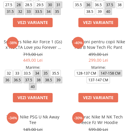
27.5
28
28.5
29.5
30
31
35.5
36
36.5
37.5
38
31.5
32
33
33.5
34
35
38.5
39
40
VEZI VARIANTE
VEZI VARIANTE
Sneakers Nike Air Force 1 (Gs)
Pantaloni pentru copii Nike
-38%
-40%
x NOCTA Love you Forever X
FCB B Nsw Tech Flc Pant
Drake
719,00 Lei
499,00 Lei
449,00 Lei
299,00 Lei
Marime:
Marime:
32
33
33.5
34
35
35.5
128-137 CM
147-158 CM
36
36.5
37.5
38
38.5
39
137-147 CM
40
VEZI VARIANTE
VEZI VARIANTE
Tricou Nike PSG U Nk Away
Hanorac Nike M NK Tech
-34%
-30%
Tee
Fleece Fz Wr Hoodie
149,00 Lei
599,00 Lei