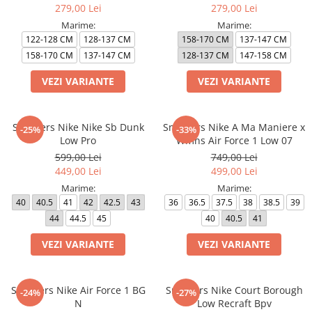
279,00 Lei
279,00 Lei
Marime:
Marime:
122-128 CM
128-137 CM
158-170 CM
137-147 CM
158-170 CM
137-147 CM
128-137 CM
147-158 CM
VEZI VARIANTE
VEZI VARIANTE
Sneakers Nike Nike Sb Dunk
Sneakers Nike A Ma Maniere x
-25%
-33%
Low Pro
Wmns Air Force 1 Low 07
599,00 Lei
749,00 Lei
449,00 Lei
499,00 Lei
Marime:
Marime:
40
40.5
41
42
42.5
43
36
36.5
37.5
38
38.5
39
44
44.5
45
40
40.5
41
VEZI VARIANTE
VEZI VARIANTE
Sneakers Nike Air Force 1 BG
Sneakers Nike Court Borough
-24%
-27%
N
Low Recraft Bpv