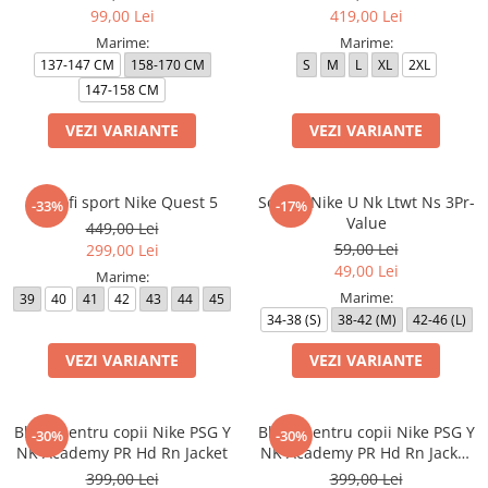
99,00 Lei
419,00 Lei
Marime:
Marime:
137-147 CM
158-170 CM
S
M
L
XL
2XL
147-158 CM
VEZI VARIANTE
VEZI VARIANTE
Pantofi sport Nike Quest 5
Sosete Nike U Nk Ltwt Ns 3Pr-
-33%
-17%
Value
449,00 Lei
59,00 Lei
299,00 Lei
49,00 Lei
Marime:
Marime:
39
40
41
42
43
44
45
34-38 (S)
38-42 (M)
42-46 (L)
VEZI VARIANTE
VEZI VARIANTE
Bluza pentru copii Nike PSG Y
Bluza pentru copii Nike PSG Y
-30%
-30%
NK Academy PR Hd Rn Jacket
NK Academy PR Hd Rn Jacket
3R
399,00 Lei
399,00 Lei