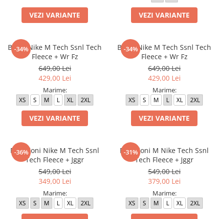
Bluze fotbal copii
VEZI VARIANTE
VEZI VARIANTE
Pantaloni lungi fotbal copii
Geci si veste fotbal copii
Imbracaminte fotbal femei
Bluza Nike M Tech Ssnl Tech
Bluza Nike M Tech Ssnl Tech
-34%
-34%
Fleece + Wr Fz
Fleece + Wr Fz
Tricouri fotbal femei
649,00 Lei
649,00 Lei
Sorturi fotbal femei
429,00 Lei
429,00 Lei
Pantaloni lungi fotbal femei
Marime:
Marime:
Echipament portar
XS
S
M
L
XL
2XL
XS
S
M
L
XL
2XL
VEZI VARIANTE
VEZI VARIANTE
Pantaloni Nike M Tech Ssnl
Pantaloni M Nike Tech Ssnl
-36%
-31%
Tech Fleece + Jggr
Tech Fleece + Jggr
549,00 Lei
549,00 Lei
349,00 Lei
379,00 Lei
Marime:
Marime:
XS
S
M
L
XL
2XL
XS
S
M
L
XL
2XL