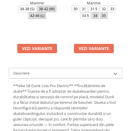
Marime:
Marime:
34-38 (S)
38-42 (M)
30
31
31.5
32
33
42-46 (L)
33.5
34
35
VEZI VARIANTE
VEZI VARIANTE
Descriere
**Nike SB Dunk Low Pro Electric** **Încălțăminte de
skate** Înainte de a fi adoptat de skateboarderi pentru
durabilitatea și senzația de control pe placă, modelul Dunk
și-a făcut inițial debutul pe terenul de baschet. Silueta a fost
reconfigurată pentru a răspunde cerințelor
skateboardingului, incluzând o construcție durabilă și un
guler căptușit, decupat jos, care îți permite să-ți duci
sesiunea oriunde — în confort. Partea superioară din piele
întoarsă este moale și rezistentă. Talpa intermediară din