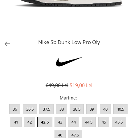
Bluze fotbal copii
Pantaloni lungi fotbal copii
Geci si veste fotbal copii
Imbracaminte fotbal femei
Tricouri fotbal femei
Nike Sb Dunk Low Pro Oly
Sorturi fotbal femei
Pantaloni lungi fotbal femei
Echipament portar
649,00 Lei
519,00 Lei
Marime
:
36
36.5
37.5
38
38.5
39
40
40.5
41
42
42.5
43
44
44.5
45
45.5
46
47.5