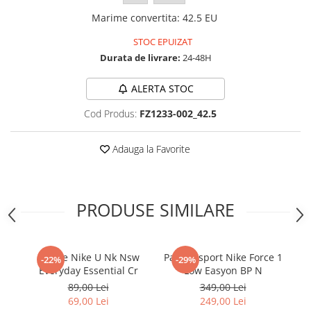
Marime convertita
:
42.5 EU
STOC EPUIZAT
Durata de livrare:
24-48H
ALERTA STOC
Cod Produs:
FZ1233-002_42.5
Adauga la Favorite
PRODUSE SIMILARE
Sosete Nike U Nk Nsw
Pantofi sport Nike Force 1
B
-22%
-29%
Everyday Essential Cr
Low Easyon BP N
89,00 Lei
349,00 Lei
69,00 Lei
249,00 Lei