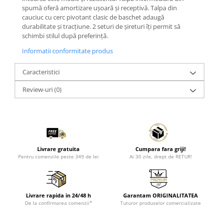
spumă oferă amortizare ușoară și receptivă. Talpa din
cauciuc cu cerc pivotant clasic de baschet adaugă
durabilitate și tracțiune. 2 seturi de șireturi îți permit să
schimbi stilul după preferință.
Informatii conformitate produs
Caracteristici
Review-uri
(0)
Livrare gratuita
Cumpara fara griji!
Pentru comenzile peste 349 de lei
Ai 30 zile, drept de RETUR!
Livrare rapida in 24/48 h
Garantam ORIGINALITATEA
De la confirmarea comenzii*
Tuturor produselor comercializate