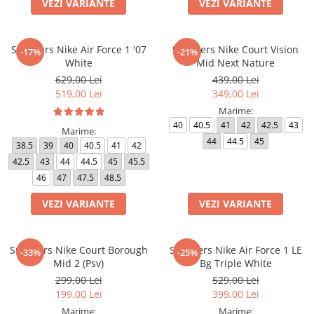
VEZI VARIANTE
VEZI VARIANTE
Sneakers Nike Air Force 1 '07
Sneakers Nike Court Vision
-17%
-21%
White
Mid Next Nature
629,00 Lei
439,00 Lei
519,00 Lei
349,00 Lei
Marime:
40
40.5
41
42
42.5
43
Marime:
44
44.5
45
38.5
39
40
40.5
41
42
42.5
43
44
44.5
45
45.5
46
47
47.5
48.5
VEZI VARIANTE
VEZI VARIANTE
Sneakers Nike Court Borough
Sneakers Nike Air Force 1 LE
-33%
-25%
Mid 2 (Psv)
Bg Triple White
299,00 Lei
529,00 Lei
199,00 Lei
399,00 Lei
Marime:
Marime: