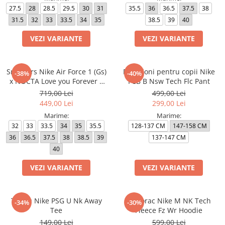
27.5
28
28.5
29.5
30
31
35.5
36
36.5
37.5
38
31.5
32
33
33.5
34
35
38.5
39
40
VEZI VARIANTE
VEZI VARIANTE
Sneakers Nike Air Force 1 (Gs)
Pantaloni pentru copii Nike
-38%
-40%
x NOCTA Love you Forever X
FCB B Nsw Tech Flc Pant
Drake
719,00 Lei
499,00 Lei
449,00 Lei
299,00 Lei
Marime:
Marime:
32
33
33.5
34
35
35.5
128-137 CM
147-158 CM
36
36.5
37.5
38
38.5
39
137-147 CM
40
VEZI VARIANTE
VEZI VARIANTE
Tricou Nike PSG U Nk Away
Hanorac Nike M NK Tech
-34%
-30%
Tee
Fleece Fz Wr Hoodie
149,00 Lei
599,00 Lei