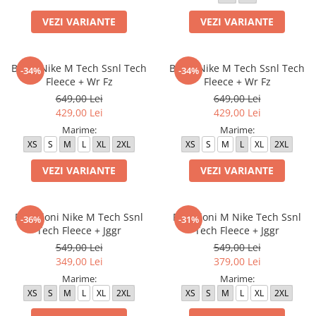
Bluze fotbal copii
VEZI VARIANTE
VEZI VARIANTE
Pantaloni lungi fotbal copii
Geci si veste fotbal copii
Imbracaminte fotbal femei
Bluza Nike M Tech Ssnl Tech
Bluza Nike M Tech Ssnl Tech
-34%
-34%
Fleece + Wr Fz
Fleece + Wr Fz
Tricouri fotbal femei
649,00 Lei
649,00 Lei
Sorturi fotbal femei
429,00 Lei
429,00 Lei
Pantaloni lungi fotbal femei
Marime:
Marime:
Echipament portar
XS
S
M
L
XL
2XL
XS
S
M
L
XL
2XL
VEZI VARIANTE
VEZI VARIANTE
Pantaloni Nike M Tech Ssnl
Pantaloni M Nike Tech Ssnl
-36%
-31%
Tech Fleece + Jggr
Tech Fleece + Jggr
549,00 Lei
549,00 Lei
349,00 Lei
379,00 Lei
Marime:
Marime:
XS
S
M
L
XL
2XL
XS
S
M
L
XL
2XL