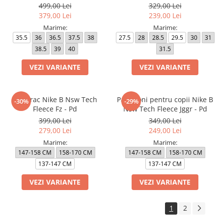
499,00 Lei
329,00 Lei
379,00 Lei
239,00 Lei
Marime:
Marime:
35.5
36
36.5
37.5
38
27.5
28
28.5
29.5
30
31
38.5
39
40
31.5
VEZI VARIANTE
VEZI VARIANTE
Hanorac Nike B Nsw Tech
Pantaloni pentru copii Nike B
-30%
-29%
Fleece Fz - Pd
Nsw Tech Fleece Jggr - Pd
399,00 Lei
349,00 Lei
279,00 Lei
249,00 Lei
Marime:
Marime:
147-158 CM
158-170 CM
147-158 CM
158-170 CM
137-147 CM
137-147 CM
VEZI VARIANTE
VEZI VARIANTE
1
2