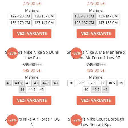
279,00 Lei
279,00 Lei
Marime:
Marime:
122-128 CM
128-137 CM
158-170 CM
137-147 CM
158-170 CM
137-147 CM
128-137 CM
147-158 CM
VEZI VARIANTE
VEZI VARIANTE
Sneakers Nike Nike Sb Dunk
Sneakers Nike A Ma Maniere x
-25%
-33%
Low Pro
Wmns Air Force 1 Low 07
599,00 Lei
749,00 Lei
449,00 Lei
499,00 Lei
Marime:
Marime:
40
40.5
41
42
42.5
43
36
36.5
37.5
38
38.5
39
44
44.5
45
40
40.5
41
VEZI VARIANTE
VEZI VARIANTE
Sneakers Nike Air Force 1 BG
Sneakers Nike Court Borough
-24%
-27%
N
Low Recraft Bpv