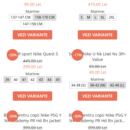
99,00 Lei
419,00 Lei
Marime:
Marime:
137-147 CM
158-170 CM
S
M
L
XL
2XL
147-158 CM
VEZI VARIANTE
VEZI VARIANTE
Pantofi sport Nike Quest 5
Sosete Nike U Nk Ltwt Ns 3Pr-
-33%
-17%
Value
449,00 Lei
59,00 Lei
299,00 Lei
49,00 Lei
Marime:
Marime:
39
40
41
42
43
44
45
34-38 (S)
38-42 (M)
42-46 (L)
VEZI VARIANTE
VEZI VARIANTE
Bluza pentru copii Nike PSG Y
Bluza pentru copii Nike PSG Y
-30%
-30%
NK Academy PR Hd Rn Jacket
NK Academy PR Hd Rn Jacket
3R
399,00 Lei
399,00 Lei