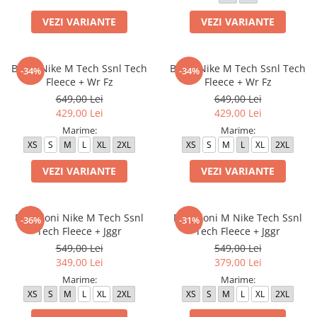
Bluze fotbal copii
VEZI VARIANTE
VEZI VARIANTE
Pantaloni lungi fotbal copii
Geci si veste fotbal copii
Imbracaminte fotbal femei
Bluza Nike M Tech Ssnl Tech
Bluza Nike M Tech Ssnl Tech
-34%
-34%
Fleece + Wr Fz
Fleece + Wr Fz
Tricouri fotbal femei
649,00 Lei
649,00 Lei
Sorturi fotbal femei
429,00 Lei
429,00 Lei
Pantaloni lungi fotbal femei
Marime:
Marime:
Echipament portar
XS
S
M
L
XL
2XL
XS
S
M
L
XL
2XL
VEZI VARIANTE
VEZI VARIANTE
Pantaloni Nike M Tech Ssnl
Pantaloni M Nike Tech Ssnl
-36%
-31%
Tech Fleece + Jggr
Tech Fleece + Jggr
549,00 Lei
549,00 Lei
349,00 Lei
379,00 Lei
Marime:
Marime:
XS
S
M
L
XL
2XL
XS
S
M
L
XL
2XL