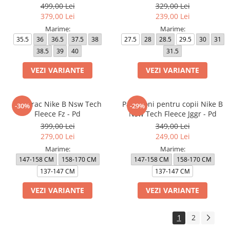
499,00 Lei
329,00 Lei
379,00 Lei
239,00 Lei
Marime:
Marime:
35.5
36
36.5
37.5
38
27.5
28
28.5
29.5
30
31
38.5
39
40
31.5
VEZI VARIANTE
VEZI VARIANTE
Hanorac Nike B Nsw Tech
Pantaloni pentru copii Nike B
-30%
-29%
Fleece Fz - Pd
Nsw Tech Fleece Jggr - Pd
399,00 Lei
349,00 Lei
279,00 Lei
249,00 Lei
Marime:
Marime:
147-158 CM
158-170 CM
147-158 CM
158-170 CM
137-147 CM
137-147 CM
VEZI VARIANTE
VEZI VARIANTE
1
2