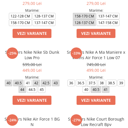
279,00 Lei
279,00 Lei
Marime:
Marime:
122-128 CM
128-137 CM
158-170 CM
137-147 CM
158-170 CM
137-147 CM
128-137 CM
147-158 CM
VEZI VARIANTE
VEZI VARIANTE
Sneakers Nike Nike Sb Dunk
Sneakers Nike A Ma Maniere x
-25%
-33%
Low Pro
Wmns Air Force 1 Low 07
599,00 Lei
749,00 Lei
449,00 Lei
499,00 Lei
Marime:
Marime:
40
40.5
41
42
42.5
43
36
36.5
37.5
38
38.5
39
44
44.5
45
40
40.5
41
VEZI VARIANTE
VEZI VARIANTE
Sneakers Nike Air Force 1 BG
Sneakers Nike Court Borough
-24%
-27%
N
Low Recraft Bpv