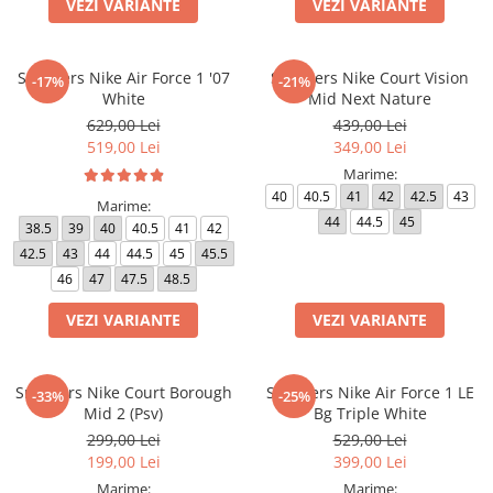
VEZI VARIANTE
VEZI VARIANTE
Sneakers Nike Air Force 1 '07
Sneakers Nike Court Vision
-17%
-21%
White
Mid Next Nature
629,00 Lei
439,00 Lei
519,00 Lei
349,00 Lei
Marime:
40
40.5
41
42
42.5
43
Marime:
44
44.5
45
38.5
39
40
40.5
41
42
42.5
43
44
44.5
45
45.5
46
47
47.5
48.5
VEZI VARIANTE
VEZI VARIANTE
Sneakers Nike Court Borough
Sneakers Nike Air Force 1 LE
-33%
-25%
Mid 2 (Psv)
Bg Triple White
299,00 Lei
529,00 Lei
199,00 Lei
399,00 Lei
Marime:
Marime: