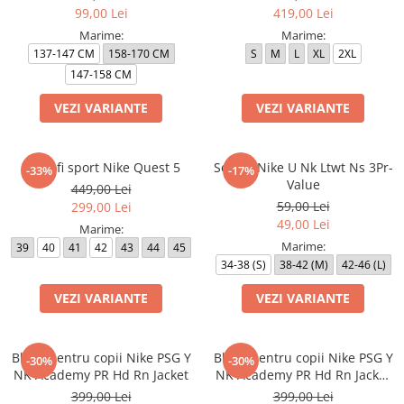
99,00 Lei
419,00 Lei
Marime:
Marime:
137-147 CM
158-170 CM
S
M
L
XL
2XL
147-158 CM
VEZI VARIANTE
VEZI VARIANTE
Pantofi sport Nike Quest 5
Sosete Nike U Nk Ltwt Ns 3Pr-
-33%
-17%
Value
449,00 Lei
59,00 Lei
299,00 Lei
49,00 Lei
Marime:
Marime:
39
40
41
42
43
44
45
34-38 (S)
38-42 (M)
42-46 (L)
VEZI VARIANTE
VEZI VARIANTE
Bluza pentru copii Nike PSG Y
Bluza pentru copii Nike PSG Y
-30%
-30%
NK Academy PR Hd Rn Jacket
NK Academy PR Hd Rn Jacket
3R
399,00 Lei
399,00 Lei