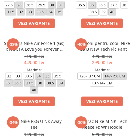
27.5
28
28.5
29.5
30
31
35.5
36
36.5
37.5
38
31.5
32
33
33.5
34
35
38.5
39
40
VEZI VARIANTE
VEZI VARIANTE
Sneakers Nike Air Force 1 (Gs)
Pantaloni pentru copii Nike
-38%
-40%
x NOCTA Love you Forever X
FCB B Nsw Tech Flc Pant
Drake
719,00 Lei
499,00 Lei
449,00 Lei
299,00 Lei
Marime:
Marime:
32
33
33.5
34
35
35.5
128-137 CM
147-158 CM
36
36.5
37.5
38
38.5
39
137-147 CM
40
VEZI VARIANTE
VEZI VARIANTE
Tricou Nike PSG U Nk Away
Hanorac Nike M NK Tech
-34%
-30%
Tee
Fleece Fz Wr Hoodie
149,00 Lei
599,00 Lei