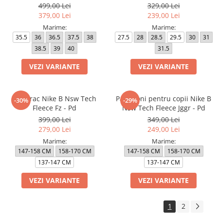
499,00 Lei
329,00 Lei
379,00 Lei
239,00 Lei
Marime:
Marime:
35.5
36
36.5
37.5
38
27.5
28
28.5
29.5
30
31
38.5
39
40
31.5
VEZI VARIANTE
VEZI VARIANTE
Hanorac Nike B Nsw Tech
Pantaloni pentru copii Nike B
-30%
-29%
Fleece Fz - Pd
Nsw Tech Fleece Jggr - Pd
399,00 Lei
349,00 Lei
279,00 Lei
249,00 Lei
Marime:
Marime:
147-158 CM
158-170 CM
147-158 CM
158-170 CM
137-147 CM
137-147 CM
VEZI VARIANTE
VEZI VARIANTE
1
2