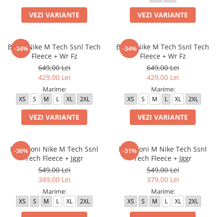
Bluze fotbal copii
VEZI VARIANTE
VEZI VARIANTE
Pantaloni lungi fotbal copii
Geci si veste fotbal copii
Imbracaminte fotbal femei
Bluza Nike M Tech Ssnl Tech
Bluza Nike M Tech Ssnl Tech
-34%
-34%
Fleece + Wr Fz
Fleece + Wr Fz
Tricouri fotbal femei
649,00 Lei
649,00 Lei
Sorturi fotbal femei
429,00 Lei
429,00 Lei
Pantaloni lungi fotbal femei
Marime:
Marime:
Echipament portar
XS
S
M
L
XL
2XL
XS
S
M
L
XL
2XL
VEZI VARIANTE
VEZI VARIANTE
Pantaloni Nike M Tech Ssnl
Pantaloni M Nike Tech Ssnl
-36%
-31%
Tech Fleece + Jggr
Tech Fleece + Jggr
549,00 Lei
549,00 Lei
349,00 Lei
379,00 Lei
Marime:
Marime:
XS
S
M
L
XL
2XL
XS
S
M
L
XL
2XL