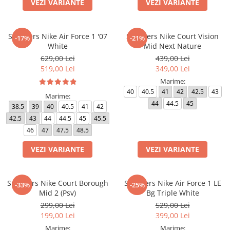
VEZI VARIANTE
VEZI VARIANTE
Sneakers Nike Air Force 1 '07
Sneakers Nike Court Vision
-17%
-21%
White
Mid Next Nature
629,00 Lei
439,00 Lei
519,00 Lei
349,00 Lei
Marime:
40
40.5
41
42
42.5
43
Marime:
44
44.5
45
38.5
39
40
40.5
41
42
42.5
43
44
44.5
45
45.5
46
47
47.5
48.5
VEZI VARIANTE
VEZI VARIANTE
Sneakers Nike Court Borough
Sneakers Nike Air Force 1 LE
-33%
-25%
Mid 2 (Psv)
Bg Triple White
299,00 Lei
529,00 Lei
199,00 Lei
399,00 Lei
Marime:
Marime: