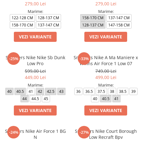
279,00 Lei
279,00 Lei
Marime:
Marime:
122-128 CM
128-137 CM
158-170 CM
137-147 CM
158-170 CM
137-147 CM
128-137 CM
147-158 CM
VEZI VARIANTE
VEZI VARIANTE
Sneakers Nike Nike Sb Dunk
Sneakers Nike A Ma Maniere x
-25%
-33%
Low Pro
Wmns Air Force 1 Low 07
599,00 Lei
749,00 Lei
449,00 Lei
499,00 Lei
Marime:
Marime:
40
40.5
41
42
42.5
43
36
36.5
37.5
38
38.5
39
44
44.5
45
40
40.5
41
VEZI VARIANTE
VEZI VARIANTE
Sneakers Nike Air Force 1 BG
Sneakers Nike Court Borough
-24%
-27%
N
Low Recraft Bpv