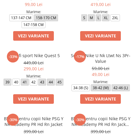
99,00 Lei
419,00 Lei
Marime:
Marime:
137-147 CM
158-170 CM
S
M
L
XL
2XL
147-158 CM
VEZI VARIANTE
VEZI VARIANTE
Pantofi sport Nike Quest 5
Sosete Nike U Nk Ltwt Ns 3Pr-
-33%
-17%
Value
449,00 Lei
59,00 Lei
299,00 Lei
49,00 Lei
Marime:
Marime:
39
40
41
42
43
44
45
34-38 (S)
38-42 (M)
42-46 (L)
VEZI VARIANTE
VEZI VARIANTE
Bluza pentru copii Nike PSG Y
Bluza pentru copii Nike PSG Y
-30%
-30%
NK Academy PR Hd Rn Jacket
NK Academy PR Hd Rn Jacket
3R
399,00 Lei
399,00 Lei