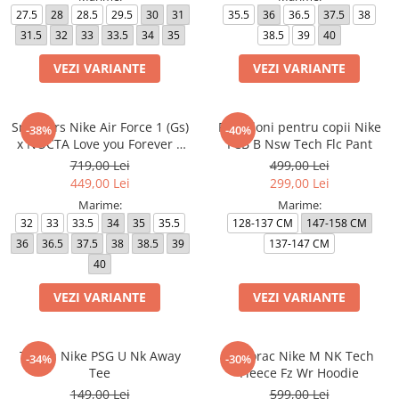
27.5
28
28.5
29.5
30
31
35.5
36
36.5
37.5
38
31.5
32
33
33.5
34
35
38.5
39
40
VEZI VARIANTE
VEZI VARIANTE
Sneakers Nike Air Force 1 (Gs)
Pantaloni pentru copii Nike
-38%
-40%
x NOCTA Love you Forever X
FCB B Nsw Tech Flc Pant
Drake
719,00 Lei
499,00 Lei
449,00 Lei
299,00 Lei
Marime:
Marime:
32
33
33.5
34
35
35.5
128-137 CM
147-158 CM
36
36.5
37.5
38
38.5
39
137-147 CM
40
VEZI VARIANTE
VEZI VARIANTE
Tricou Nike PSG U Nk Away
Hanorac Nike M NK Tech
-34%
-30%
Tee
Fleece Fz Wr Hoodie
149,00 Lei
599,00 Lei