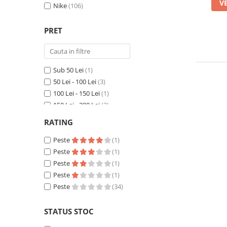
V
2024-Q3
Nike
(106)
(1)
PRET
Sub 50 Lei
(1)
50 Lei - 100 Lei
(3)
100 Lei - 150 Lei
(1)
150 Lei - 200 Lei
(3)
200 Lei - 250 Lei
(12)
RATING
250 Lei - 300 Lei
(11)
300 Lei - 400 Lei
Peste
(46)
(1)
400 Lei - 500 Lei
Peste
(20)
(1)
500 Lei - 750 Lei
Peste
(9)
(1)
Peste
(1)
Peste
(34)
STATUS STOC