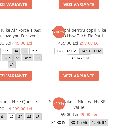
EZI VARIANTE
VEZI VARIANTE
Nike Air Force 1 (Gs)
Pantaloni pentru copii Nike
-40%
 Love you Forever X
FCB B Nsw Tech Flc Pant
Drake
00 Lei
449,00 Lei
499,00 Lei
299,00 Lei
33.5
34
35
35.5
128-137 CM
147-158 CM
37.5
38
38.5
39
137-147 CM
40
EZI VARIANTE
VEZI VARIANTE
 sport Nike Quest 5
Sosete Nike U Nk Ltwt Ns 3Pr-
-17%
Value
00 Lei
299,00 Lei
59,00 Lei
49,00 Lei
41
42
43
44
45
34-38 (S)
38-42 (M)
42-46 (L)