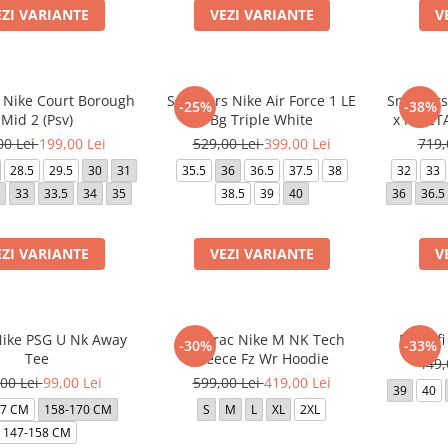
EZI VARIANTE
VEZI VARIANTE
V
 Nike Court Borough
Sneakers Nike Air Force 1 LE
Sneakers 
-25%
-38%
Mid 2 (Psv)
Bg Triple White
x NOCTA
00 Lei
199,00 Lei
529,00 Lei
399,00 Lei
719,
28.5
29.5
30
31
35.5
36
36.5
37.5
38
32
33
33
33.5
34
35
38.5
39
40
36
36.5
EZI VARIANTE
VEZI VARIANTE
V
Nike PSG U Nk Away
Hanorac Nike M NK Tech
Pantofi
-30%
-33%
Tee
Fleece Fz Wr Hoodie
449,
00 Lei
99,00 Lei
599,00 Lei
419,00 Lei
39
40
47 CM
158-170 CM
S
M
L
XL
2XL
147-158 CM