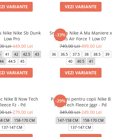
EZI VARIANTE
VEZI VARIANTE
s Nike Nike Sb Dunk
Sneakers Nike A Ma Maniere x
-33%
Low Pro
Wmns Air Force 1 Low 07
00 Lei
449,00 Lei
749,00 Lei
499,00 Lei
5
41
42
42.5
43
36
36.5
37.5
38
38.5
39
44
44.5
45
40
40.5
41
EZI VARIANTE
VEZI VARIANTE
c Nike B Nsw Tech
Pantaloni pentru copii Nike B
-29%
leece Fz - Pd
Nsw Tech Fleece Jggr - Pd
00 Lei
279,00 Lei
349,00 Lei
249,00 Lei
58 CM
158-170 CM
147-158 CM
158-170 CM
137-147 CM
137-147 CM