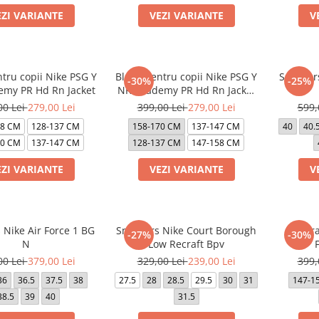
EZI VARIANTE
VEZI VARIANTE
V
tru copii Nike PSG Y
Bluza pentru copii Nike PSG Y
Sneaker
-30%
-25%
my PR Hd Rn Jacket
NK Academy PR Hd Rn Jacket
3R
00 Lei
279,00 Lei
399,00 Lei
279,00 Lei
599,
28 CM
128-137 CM
158-170 CM
137-147 CM
40
40.
70 CM
137-147 CM
128-137 CM
147-158 CM
EZI VARIANTE
VEZI VARIANTE
V
 Nike Air Force 1 BG
Sneakers Nike Court Borough
Hanora
-27%
-30%
N
Low Recraft Bpv
F
00 Lei
379,00 Lei
329,00 Lei
239,00 Lei
399,
36
36.5
37.5
38
27.5
28
28.5
29.5
30
31
147-1
38.5
39
40
31.5