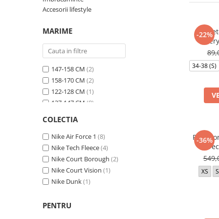
Bluze fotbal copii
Accesorii lifestyle
Pantaloni lungi fotbal copii
Geci si veste fotbal copii
MARIME
Soset
-22%
Every
Imbracaminte fotbal femei
89,
Tricouri fotbal femei
34-38 (S)
147-158 CM
(2)
Sorturi fotbal femei
158-170 CM
(2)
Pantaloni lungi fotbal femei
122-128 CM
(1)
Echipament portar
V
137-147 CM
(8)
128-137 CM
(2)
COLECTIA
34-38 (S)
(2)
S
Nike Air Force 1
(2)
(8)
Pantalo
-36%
Tec
M
Nike Tech Fleece
(1)
(4)
549,
L
Nike Court Borough
(3)
(2)
XL
Nike Court Vision
(3)
(1)
XS
S
2XL
Nike Dunk
(1)
(1)
27.5
(2)
28
(1)
PENTRU
28.5
(1)