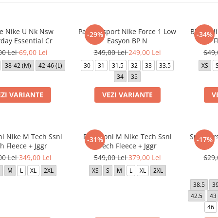
e Nike U Nk Nsw
Pantofi sport Nike Force 1 Low
Bluza Ni
-29%
-34%
day Essential Cr
Easyon BP N
F
00 Lei
69,00 Lei
349,00 Lei
249,00 Lei
649,
38-42 (M)
42-46 (L)
30
31
31.5
32
33
33.5
XS
34
35
EZI VARIANTE
VEZI VARIANTE
V
ni Nike M Tech Ssnl
Pantaloni M Nike Tech Ssnl
Sneakers
-31%
-17%
h Fleece + Jggr
Tech Fleece + Jggr
00 Lei
349,00 Lei
549,00 Lei
379,00 Lei
629,
M
L
XL
2XL
XS
S
M
L
XL
2XL
38.5
3
42.5
43
46