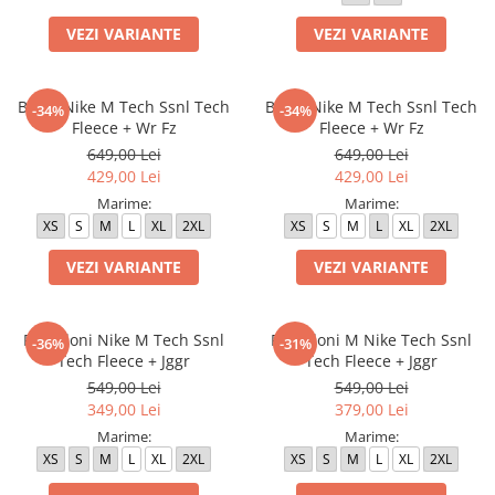
Bluze fotbal copii
VEZI VARIANTE
VEZI VARIANTE
Pantaloni lungi fotbal copii
Geci si veste fotbal copii
Imbracaminte fotbal femei
Bluza Nike M Tech Ssnl Tech
Bluza Nike M Tech Ssnl Tech
-34%
-34%
Fleece + Wr Fz
Fleece + Wr Fz
Tricouri fotbal femei
649,00 Lei
649,00 Lei
Sorturi fotbal femei
429,00 Lei
429,00 Lei
Pantaloni lungi fotbal femei
Marime:
Marime:
Echipament portar
XS
S
M
L
XL
2XL
XS
S
M
L
XL
2XL
VEZI VARIANTE
VEZI VARIANTE
Pantaloni Nike M Tech Ssnl
Pantaloni M Nike Tech Ssnl
-36%
-31%
Tech Fleece + Jggr
Tech Fleece + Jggr
549,00 Lei
549,00 Lei
349,00 Lei
379,00 Lei
Marime:
Marime:
XS
S
M
L
XL
2XL
XS
S
M
L
XL
2XL