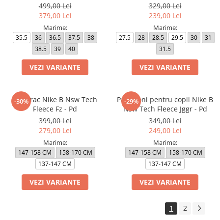
499,00 Lei
329,00 Lei
379,00 Lei
239,00 Lei
Marime:
Marime:
35.5
36
36.5
37.5
38
27.5
28
28.5
29.5
30
31
38.5
39
40
31.5
VEZI VARIANTE
VEZI VARIANTE
Hanorac Nike B Nsw Tech
Pantaloni pentru copii Nike B
-30%
-29%
Fleece Fz - Pd
Nsw Tech Fleece Jggr - Pd
399,00 Lei
349,00 Lei
279,00 Lei
249,00 Lei
Marime:
Marime:
147-158 CM
158-170 CM
147-158 CM
158-170 CM
137-147 CM
137-147 CM
VEZI VARIANTE
VEZI VARIANTE
1
2