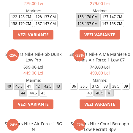
279,00 Lei
279,00 Lei
Marime:
Marime:
122-128 CM
128-137 CM
158-170 CM
137-147 CM
158-170 CM
137-147 CM
128-137 CM
147-158 CM
VEZI VARIANTE
VEZI VARIANTE
Sneakers Nike Nike Sb Dunk
Sneakers Nike A Ma Maniere x
-25%
-33%
Low Pro
Wmns Air Force 1 Low 07
599,00 Lei
749,00 Lei
449,00 Lei
499,00 Lei
Marime:
Marime:
40
40.5
41
42
42.5
43
36
36.5
37.5
38
38.5
39
44
44.5
45
40
40.5
41
VEZI VARIANTE
VEZI VARIANTE
Sneakers Nike Air Force 1 BG
Sneakers Nike Court Borough
-24%
-27%
N
Low Recraft Bpv