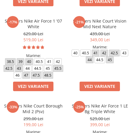
VEZI VARIANTE
VEZI VARIANTE
Sneakers Nike Air Force 1 '07
Sneakers Nike Court Vision
-17%
-21%
White
Mid Next Nature
629,00 Lei
439,00 Lei
519,00 Lei
349,00 Lei
Marime:
40
40.5
41
42
42.5
43
Marime:
44
44.5
45
38.5
39
40
40.5
41
42
42.5
43
44
44.5
45
45.5
46
47
47.5
48.5
VEZI VARIANTE
VEZI VARIANTE
Sneakers Nike Court Borough
Sneakers Nike Air Force 1 LE
-33%
-25%
Mid 2 (Psv)
Bg Triple White
299,00 Lei
529,00 Lei
199,00 Lei
399,00 Lei
Marime:
Marime: