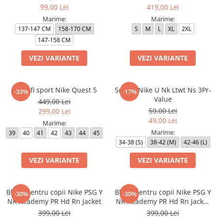
99,00 Lei
419,00 Lei
Marime:
Marime:
137-147 CM
158-170 CM
S
M
L
XL
2XL
147-158 CM
VEZI VARIANTE
VEZI VARIANTE
Pantofi sport Nike Quest 5
Sosete Nike U Nk Ltwt Ns 3Pr-
-33%
-17%
Value
449,00 Lei
59,00 Lei
299,00 Lei
49,00 Lei
Marime:
Marime:
39
40
41
42
43
44
45
34-38 (S)
38-42 (M)
42-46 (L)
VEZI VARIANTE
VEZI VARIANTE
Bluza pentru copii Nike PSG Y
Bluza pentru copii Nike PSG Y
-30%
-30%
NK Academy PR Hd Rn Jacket
NK Academy PR Hd Rn Jacket
3R
399,00 Lei
399,00 Lei