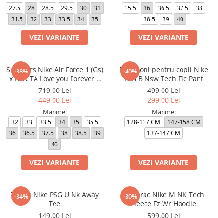
27.5
28
28.5
29.5
30
31
35.5
36
36.5
37.5
38
31.5
32
33
33.5
34
35
38.5
39
40
VEZI VARIANTE
VEZI VARIANTE
Sneakers Nike Air Force 1 (Gs)
Pantaloni pentru copii Nike
-38%
-40%
x NOCTA Love you Forever X
FCB B Nsw Tech Flc Pant
Drake
719,00 Lei
499,00 Lei
449,00 Lei
299,00 Lei
Marime:
Marime:
32
33
33.5
34
35
35.5
128-137 CM
147-158 CM
36
36.5
37.5
38
38.5
39
137-147 CM
40
VEZI VARIANTE
VEZI VARIANTE
Tricou Nike PSG U Nk Away
Hanorac Nike M NK Tech
-34%
-30%
Tee
Fleece Fz Wr Hoodie
149,00 Lei
599,00 Lei