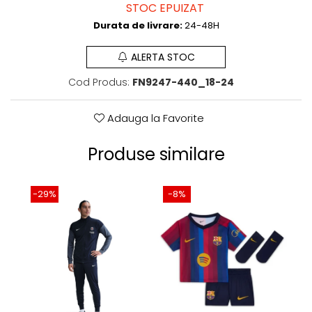
STOC EPUIZAT
Durata de livrare:
24-48H
ALERTA STOC
Cod Produs:
FN9247-440_18-24
Adauga la Favorite
Produse similare
-29%
-8%
-4