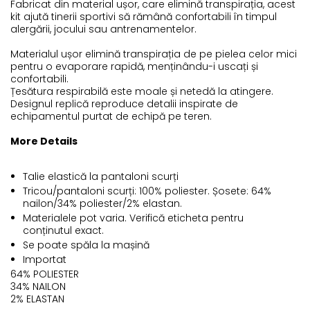
Fabricat din material ușor, care elimină transpirația, acest
kit ajută tinerii sportivi să rămână confortabili în timpul
alergării, jocului sau antrenamentelor.
Materialul ușor elimină transpirația de pe pielea celor mici
pentru o evaporare rapidă, menținându-i uscați și
confortabili.
Țesătura respirabilă este moale și netedă la atingere.
Designul replică reproduce detalii inspirate de
echipamentul purtat de echipă pe teren.
More Details
Talie elastică la pantaloni scurți
Tricou/pantaloni scurți: 100% poliester. Șosete: 64%
nailon/34% poliester/2% elastan.
Materialele pot varia. Verifică eticheta pentru
conținutul exact.
Se poate spăla la mașină
Importat
64% POLIESTER
34% NAILON
2% ELASTAN