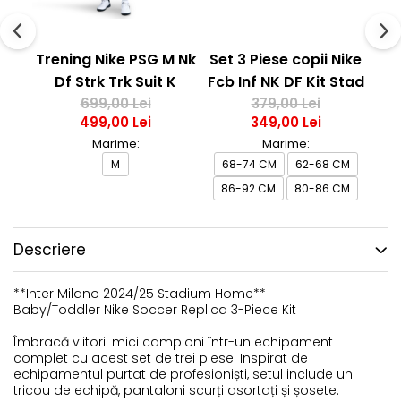
Trening Nike PSG M Nk
Set 3 Piese copii Nike
T
Df Strk Trk Suit K
Fcb Inf NK DF Kit Stad
Df
699,00 Lei
379,00 Lei
Hm
499,00 Lei
349,00 Lei
Marime:
Marime:
M
68-74 CM
62-68 CM
13
86-92 CM
80-86 CM
Descriere
**Inter Milano 2024/25 Stadium Home**
Baby/Toddler Nike Soccer Replica 3-Piece Kit
Îmbracă viitorii mici campioni într-un echipament
complet cu acest set de trei piese. Inspirat de
echipamentul purtat de profesioniști, setul include un
tricou de echipă, pantaloni scurți asortați și șosete.