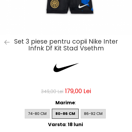
Bluze fotbal copii
Pantaloni lungi fotbal copii
Geci si veste fotbal copii
Imbracaminte fotbal femei
Tricouri fotbal femei
Set 3 piese pentru copii Nike Inter
Sorturi fotbal femei
Infnk Df Kit Stad Vsethm
Pantaloni lungi fotbal femei
Echipament portar
179,00 Lei
349,00 Lei
Marime
:
74-80 CM
80-86 CM
86-92 CM
Varsta
:
18 luni