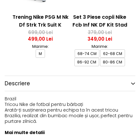
Trening Nike PSG M Nk
Set 3 Piese copii Nike
T
Df Strk Trk Suit K
Fcb Inf NK DF Kit Stad
Df
699,00 Lei
379,00 Lei
Hm
499,00 Lei
349,00 Lei
Marime:
Marime:
M
68-74 CM
62-68 CM
13
86-92 CM
80-86 CM
Descriere
Brazil
Tricou Nike de fotbal pentru bărbați
Arată-ți susținerea pentru echipa ta în acest tricou
Brazilia, realizat din bumbac moale și ușor, perfect pentru
purtare zilnică.
Mai multe detalii