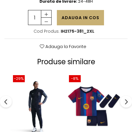
Durata de livrare:
24-48H
ADAUGA IN COS
Cod Produs:
IH2175-381_2XL
Adauga la Favorite
Produse similare
-29%
-8%
-4