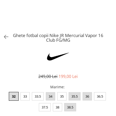
Bluze fotbal copii
Pantaloni lungi fotbal copii
Geci si veste fotbal copii
Imbracaminte fotbal femei
Tricouri fotbal femei
Ghete fotbal copii Nike JR Mercurial Vapor 16
Sorturi fotbal femei
Club FG/MG
Pantaloni lungi fotbal femei
Echipament portar
249,00 Lei
199,00 Lei
Marime
:
32
33
33.5
34
35
35.5
36
36.5
37.5
38
38.5