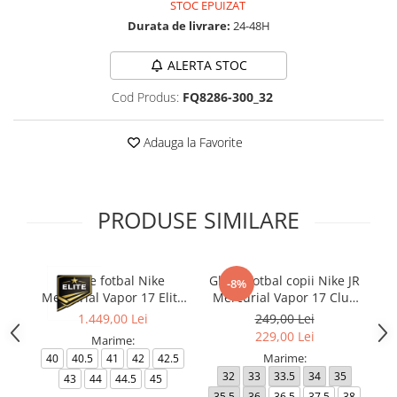
STOC EPUIZAT
Durata de livrare:
24-48H
ALERTA STOC
Cod Produs:
FQ8286-300_32
Adauga la Favorite
PRODUSE SIMILARE
Ghete fotbal Nike
Ghete fotbal copii Nike JR
-8%
Mercurial Vapor 17 Elite
Mercurial Vapor 17 Club
Me
FG T Se
FG/MG
1.449,00 Lei
249,00 Lei
229,00 Lei
Marime:
Marime:
40
40.5
41
42
42.5
32
33
33.5
34
35
4
43
44
44.5
45
35.5
36
36.5
37.5
38
4