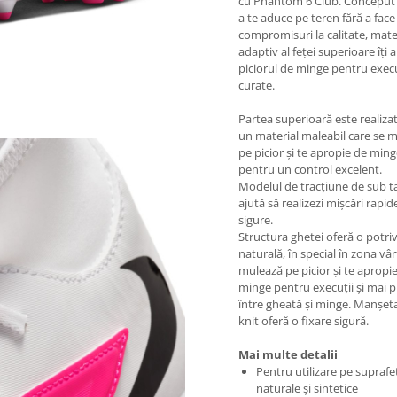
cu Phantom 6 Club. Conceput
a te aduce pe teren fără a face
compromisuri la calitate, mate
adaptiv al feței superioare îți 
piciorul de minge pentru execu
curate.
Partea superioară este realizat
un material maleabil care se 
pe picior și te apropie de min
pentru un control excelent.
Modelul de tracțiune de sub t
ajută să realizezi mișcări rapide
sigure.
Structura ghetei oferă o potri
naturală, în special în zona vâr
mulează pe picior și te apropi
minge pentru execuții și mai p
între gheată și minge. Manșeta
knit oferă o fixare sigură.
Mai multe detalii
Pentru utilizare pe suprafe
naturale și sintetice