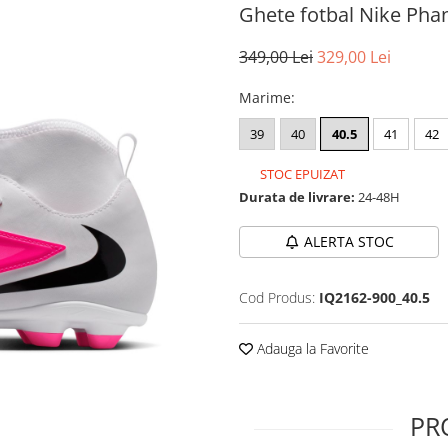
Ghete fotbal Nike Ph
349,00 Lei
329,00 Lei
Marime
:
39
40
40.5
41
42
STOC EPUIZAT
Durata de livrare:
24-48H
ALERTA STOC
Cod Produs:
IQ2162-900_40.5
Adauga la Favorite
PR