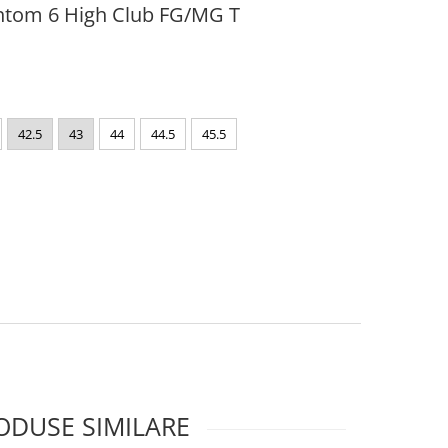
antom 6 High Club FG/MG T
42.5
43
44
44.5
45.5
ODUSE SIMILARE