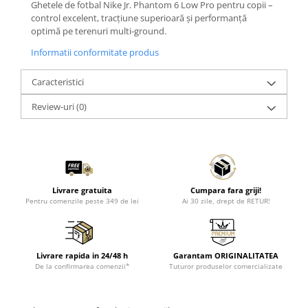
Ghetele de fotbal Nike Jr. Phantom 6 Low Pro pentru copii –
control excelent, tracțiune superioară și performanță
optimă pe terenuri multi-ground.
Informatii conformitate produs
Caracteristici
Review-uri
(0)
Livrare gratuita
Cumpara fara griji!
Pentru comenzile peste 349 de lei
Ai 30 zile, drept de RETUR!
Livrare rapida in 24/48 h
Garantam ORIGINALITATEA
De la confirmarea comenzii*
Tuturor produselor comercializate