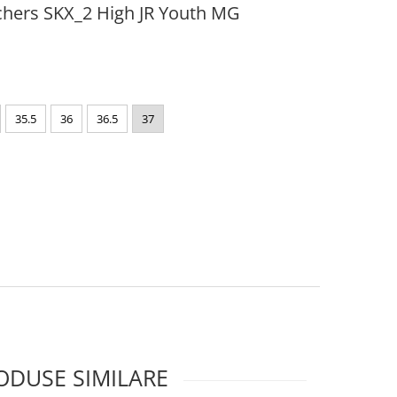
echers SKX_2 High JR Youth MG
35.5
36
36.5
37
ODUSE SIMILARE