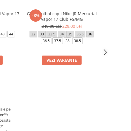
l Vapor 17
Ghete fotbal copii Nike JR Mercurial
Ghete fotbal
-8%
-49%
Vapor 17 Club FG/MG
Ac
249,00 Lei
229,00 Lei
449,0
43
44
32
33
33.5
34
35
35.5
36
40.5
41
4
36.5
37.5
38
38.5
VEZI VARIANTE
VE
izie pe
er™:
Această
țe