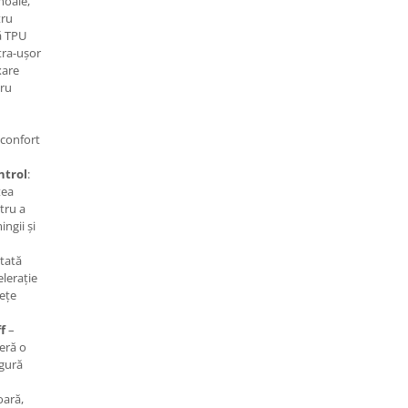
moale,
tru
că TPU
tra-ușor
xare
tru
confort
ntrol
:
tea
tru a
ingii și
ctată
elerație
fețe
f
–
eră o
igură
oară,