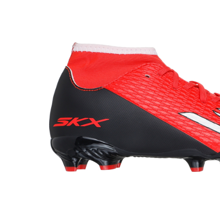
Bluze fotbal copii
Pantaloni lungi fotbal copii
Geci si veste fotbal copii
Imbracaminte fotbal femei
Tricouri fotbal femei
Sorturi fotbal femei
Pantaloni lungi fotbal femei
Echipament portar