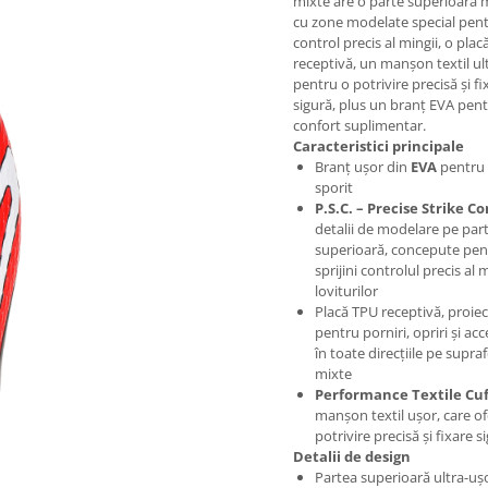
mixte are o parte superioară 
cu zone modelate special pen
control precis al mingii, o pla
receptivă, un manșon textil ul
pentru o potrivire precisă și fi
sigură, plus un branț EVA pen
confort suplimentar.
Caracteristici principale
Branț ușor din
EVA
pentru 
sporit
P.S.C. – Precise Strike Co
detalii de modelare pe par
superioară, concepute pen
sprijini controlul precis al m
loviturilor
Placă TPU receptivă, proie
pentru porniri, opriri și acc
în toate direcțiile pe supra
mixte
Performance Textile Cuf
manșon textil ușor, care of
potrivire precisă și fixare s
Detalii de design
Partea superioară ultra-uș