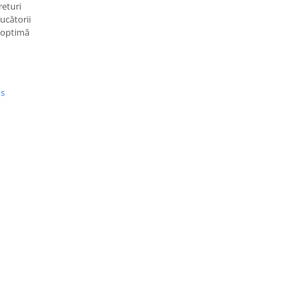
returi
ucătorii
e optimă
us