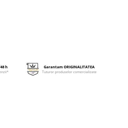
/48 h
Garantam ORIGINALITATEA
enzii*
Tuturor produselor comercializate