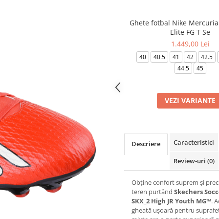
Ghete fotbal Nike Mercuria
Elite FG T Se
1.449,00 Lei
40
40.5
41
42
42.5
44.5
45
VEZI VARIANTE
Caracteristici
Descriere
Review-uri
(0)
Obține confort suprem și prec
teren purtând
Skechers Socc
SKX_2 High JR Youth MG™
. 
gheată ușoară pentru suprafe