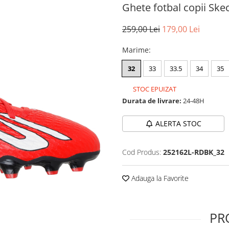
Ghete fotbal copii Sk
259,00 Lei
179,00 Lei
Marime
:
32
33
33.5
34
35
STOC EPUIZAT
Durata de livrare:
24-48H
ALERTA STOC
Cod Produs:
252162L-RDBK_32
Adauga la Favorite
PR