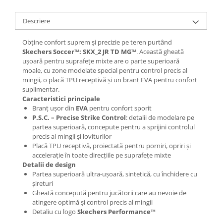
Descriere
Obține confort suprem și precizie pe teren purtând
Skechers Soccer™: SKX_2 JR TD MG™
. Această gheată
ușoară pentru suprafețe mixte are o parte superioară
moale, cu zone modelate special pentru control precis al
mingii, o placă TPU receptivă și un branț EVA pentru confort
suplimentar.
Caracteristici principale
Branț ușor din
EVA
pentru confort sporit
P.S.C. – Precise Strike Control
: detalii de modelare pe
partea superioară, concepute pentru a sprijini controlul
precis al mingii și loviturilor
Placă TPU receptivă, proiectată pentru porniri, opriri și
accelerație în toate direcțiile pe suprafețe mixte
Detalii de design
Partea superioară ultra-ușoară, sintetică, cu închidere cu
șireturi
Gheată concepută pentru jucătorii care au nevoie de
atingere optimă și control precis al mingii
Detaliu cu logo
Skechers Performance™