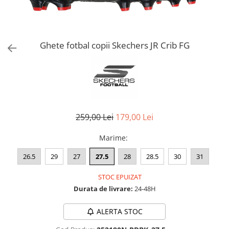
Bluze fotbal copii
Pantaloni lungi fotbal copii
Geci si veste fotbal copii
Imbracaminte fotbal femei
Ghete fotbal copii Skechers JR Crib FG
Tricouri fotbal femei
Sorturi fotbal femei
Pantaloni lungi fotbal femei
Echipament portar
259,00 Lei
179,00 Lei
Marime
:
26.5
29
27
27.5
28
28.5
30
31
STOC EPUIZAT
Durata de livrare:
24-48H
ALERTA STOC