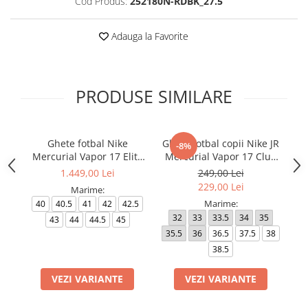
Cod Produs:
252180N-RDBK_27.5
Adauga la Favorite
PRODUSE SIMILARE
Ghete fotbal Nike
Ghete fotbal copii Nike JR
-8%
Mercurial Vapor 17 Elite
Mercurial Vapor 17 Club
Me
FG T Se
FG/MG
1.449,00 Lei
249,00 Lei
229,00 Lei
Marime:
Marime:
40
40.5
41
42
42.5
32
33
33.5
34
35
4
43
44
44.5
45
35.5
36
36.5
37.5
38
4
38.5
VEZI VARIANTE
VEZI VARIANTE