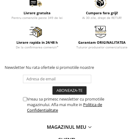
Livrare gratuita
Cumpara fara griji!
Pentru comenzile peste 349 de lei
Ai 30 zile, drept de RETUR!
Livrare rapida in 24/48 h
Garantam ORIGINALITATEA
De la confirmarea comenzii*
Tuturor produselor comercializate
Newsletter
Nu rata ofertele si promotiile noastre
Vreau sa primesc newsletter cu promotiile
magazinului. Afla mai multe in
Politica de
Confidentialitate
MAGAZINUL MEU