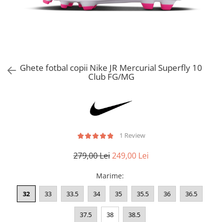
Bluze fotbal copii
Pantaloni lungi fotbal copii
Geci si veste fotbal copii
Imbracaminte fotbal femei
Tricouri fotbal femei
Ghete fotbal copii Nike JR Mercurial Superfly 10
Sorturi fotbal femei
Club FG/MG
Pantaloni lungi fotbal femei
Echipament portar
1 Review
279,00 Lei
249,00 Lei
Marime
:
32
33
33.5
34
35
35.5
36
36.5
37.5
38
38.5