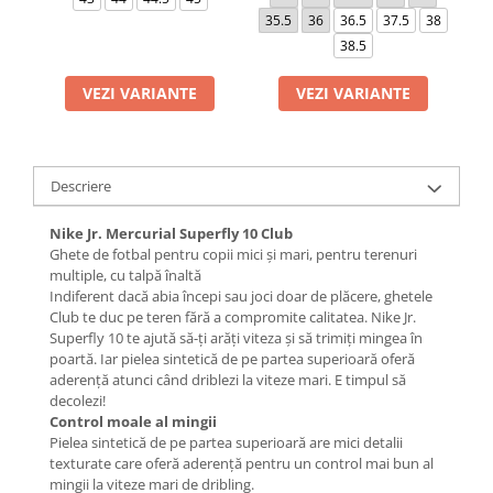
35.5
36
36.5
37.5
38
4
38.5
VEZI VARIANTE
VEZI VARIANTE
Descriere
Nike Jr. Mercurial Superfly 10 Club
Ghete de fotbal pentru copii mici și mari, pentru terenuri
multiple, cu talpă înaltă
Indiferent dacă abia începi sau joci doar de plăcere, ghetele
Club te duc pe teren fără a compromite calitatea. Nike Jr.
Superfly 10 te ajută să-ți arăți viteza și să trimiți mingea în
poartă. Iar pielea sintetică de pe partea superioară oferă
aderență atunci când driblezi la viteze mari. E timpul să
decolezi!
Control moale al mingii
Pielea sintetică de pe partea superioară are mici detalii
texturate care oferă aderență pentru un control mai bun al
mingii la viteze mari de dribling.