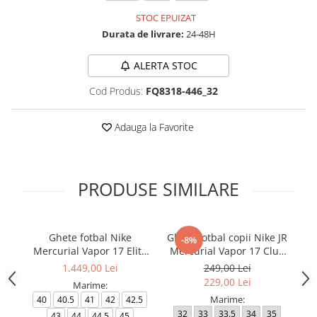
STOC EPUIZAT
Durata de livrare:
24-48H
ALERTA STOC
Cod Produs:
FQ8318-446_32
Adauga la Favorite
PRODUSE SIMILARE
Ghete fotbal Nike
Ghete fotbal copii Nike JR
-8%
Mercurial Vapor 17 Elite
Mercurial Vapor 17 Club
Me
FG T Se
FG/MG
1.449,00 Lei
249,00 Lei
229,00 Lei
Marime:
Marime:
40
40.5
41
42
42.5
32
33
33.5
34
35
4
43
44
44.5
45