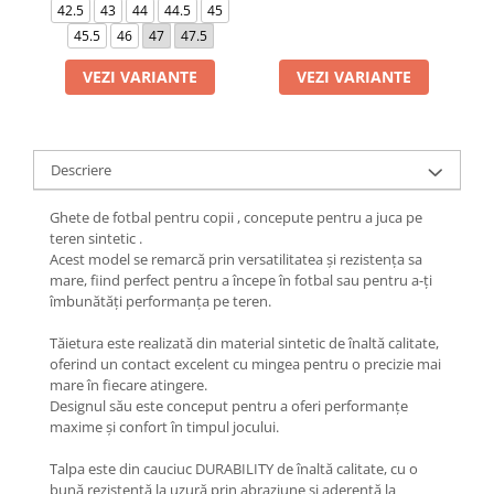
42.5
43
44
44.5
45
45.5
46
47
47.5
VEZI VARIANTE
VEZI VARIANTE
Descriere
Ghete de fotbal pentru copii , concepute pentru a juca pe
teren sintetic .
Acest model se remarcă prin versatilitatea și rezistența sa
mare, fiind perfect pentru a începe în fotbal sau pentru a-ți
îmbunătăți performanța pe teren.
Tăietura este realizată din material sintetic de înaltă calitate,
oferind un contact excelent cu mingea pentru o precizie mai
mare în fiecare atingere.
Designul său este conceput pentru a oferi performanțe
maxime și confort în timpul jocului.
Talpa este din cauciuc DURABILITY de înaltă calitate, cu o
bună rezistență la uzură prin abraziune și aderență la