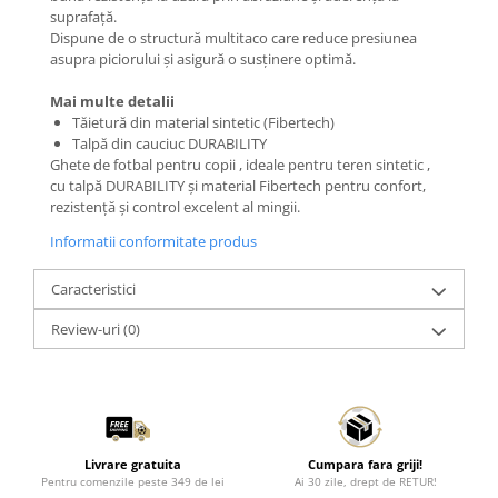
suprafață.
Dispune de o structură multitaco care reduce presiunea
asupra piciorului și asigură o susținere optimă.
Mai multe detalii
Tăietură din material sintetic (Fibertech)
Talpă din cauciuc DURABILITY
Ghete de fotbal pentru copii , ideale pentru teren sintetic ,
cu talpă DURABILITY și material Fibertech pentru confort,
rezistență și control excelent al mingii.
Informatii conformitate produs
Caracteristici
Review-uri
(0)
Livrare gratuita
Cumpara fara griji!
Pentru comenzile peste 349 de lei
Ai 30 zile, drept de RETUR!