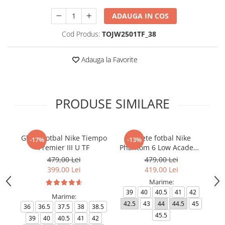
ADAUGA IN COS
Cod Produs:
TOJW2501TF_38
Adauga la Favorite
PRODUSE SIMILARE
Ghete fotbal Nike Tiempo
Ghete fotbal Nike
-17%
-13%
Premier III U TF
Phantom 6 Low Academy
TF NU3
479,00 Lei
479,00 Lei
399,00 Lei
419,00 Lei
Marime:
39
40
40.5
41
42
Marime:
42.5
43
44
44.5
45
4
36
36.5
37.5
38
38.5
45.5
39
40
40.5
41
42