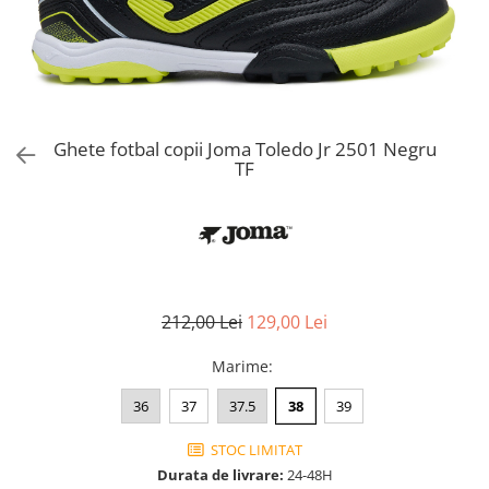
Bluze fotbal copii
Pantaloni lungi fotbal copii
Geci si veste fotbal copii
Imbracaminte fotbal femei
Tricouri fotbal femei
Ghete fotbal copii Joma Toledo Jr 2501 Negru
Sorturi fotbal femei
TF
Pantaloni lungi fotbal femei
Echipament portar
212,00 Lei
129,00 Lei
Marime
:
36
37
37.5
38
39
STOC LIMITAT
Durata de livrare:
24-48H