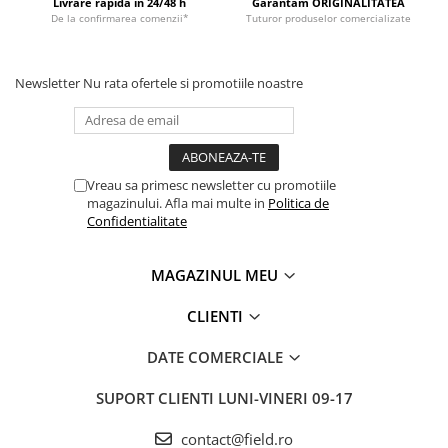
Livrare rapida in 24/48 h
Garantam ORIGINALITATEA
De la confirmarea comenzii*
Tuturor produselor comercializate
Newsletter
Nu rata ofertele si promotiile noastre
Vreau sa primesc newsletter cu promotiile
magazinului. Afla mai multe in
Politica de
Confidentialitate
MAGAZINUL MEU
CLIENTI
DATE COMERCIALE
SUPORT CLIENTI
LUNI-VINERI 09-17
contact@field.ro