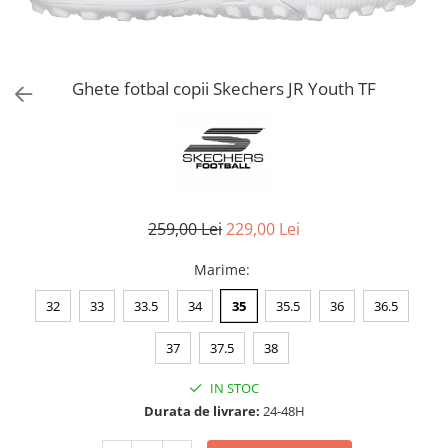
Bluze fotbal copii
Pantaloni lungi fotbal copii
Geci si veste fotbal copii
Imbracaminte fotbal femei
Ghete fotbal copii Skechers JR Youth TF
Tricouri fotbal femei
Sorturi fotbal femei
Pantaloni lungi fotbal femei
Echipament portar
259,00 Lei
229,00 Lei
Marime
:
32
33
33.5
34
35
35.5
36
36.5
37
37.5
38
IN STOC
Durata de livrare:
24-48H