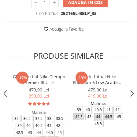
ADAUGA IN COS
Cod Produs:
252165L-BBLP_35
Adauga la Favorite
PRODUSE SIMILARE
Ghete fotbal Nike Tiempo
Ghete fotbal Nike
-17%
-13%
Premier III U TF
Phantom 6 Low Academy
TF NU3
479,00 Lei
479,00 Lei
399,00 Lei
419,00 Lei
Marime:
39
40
40.5
41
42
Marime:
42.5
43
44
44.5
45
4
36
36.5
37.5
38
38.5
45.5
39
40
40.5
41
42
42.5
43
44
44.5
45