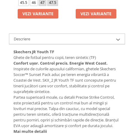
45.5
46
47
47.5
VEZI VARIANTE
VEZI VARIANTE
Descriere
Skechers JR Youth TF
Ghete de fotbal pentru copii, teren sintetic (TF)
Confort ușor. Control precis. Energie West Coast.
Inspirate de culorile apusului californian, ghetele Skechers
Soccer™ Sunset Pack aduc pe teren energia vibrantă a
Coastei de Vest. SKX_2 JR Youth TF sunt concepute pentru
tinerii jucători care vor confort, stabilitate și control pe
suprafețele sintetice.
Partea superioară moale, cu detalii Precise Strike Control,
este proiectată pentru un control mai bun al mingii și
lovituri mai precise. Talpa din cauciuc, cu model special
pentru teren sintetic, oferă tracțiune multidirecțională
pentru porniri, opriri și schimbări rapide de direcție. Branțul
EVA ușor adaugă amortizare și confort pe durata jocului.
Mai multe detalii