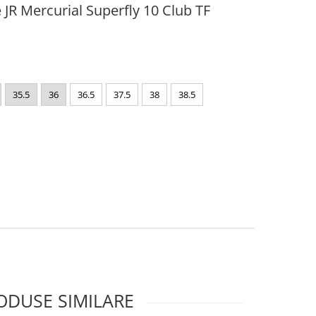
 JR Mercurial Superfly 10 Club TF
35.5
36
36.5
37.5
38
38.5
ODUSE SIMILARE