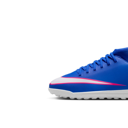
Bluze fotbal copii
Pantaloni lungi fotbal copii
Geci si veste fotbal copii
Imbracaminte fotbal femei
Tricouri fotbal femei
Sorturi fotbal femei
Pantaloni lungi fotbal femei
Echipament portar