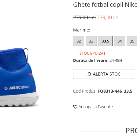
Ghete fotbal copii Nike
279,00 Lei
239,00 Lei
Marime
:
32
33
33.5
34
35
STOC EPUIZAT
Durata de livrare:
24-48H
ALERTA STOC
Cod Produs:
FQ8313-446_33.5
Adauga la Favorite
PR