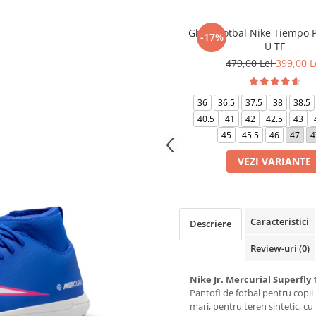
Ghete fotbal Nike Tiempo P
-17%
U TF
479,00 Lei
399,00 L
36
36.5
37.5
38
38.5
40.5
41
42
42.5
43
45
45.5
46
47
4
VEZI VARIANTE
Caracteristici
Descriere
Review-uri
(0)
Nike Jr. Mercurial Superfly 
Pantofi de fotbal pentru copii 
mari, pentru teren sintetic, cu