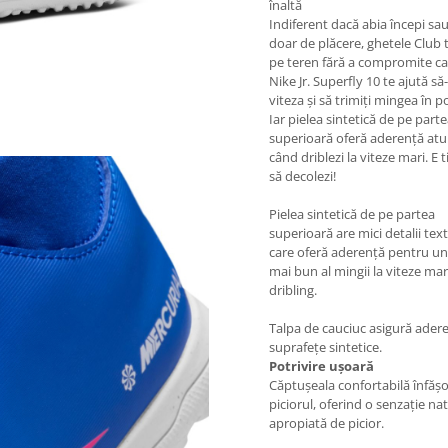
înaltă
Indiferent dacă abia începi sau
doar de plăcere, ghetele Club 
pe teren fără a compromite cal
Nike Jr. Superfly 10 te ajută să-
viteza și să trimiți mingea în p
Iar pielea sintetică de pe part
superioară oferă aderență atu
când driblezi la viteze mari. E 
să decolezi!
Pielea sintetică de pe partea
superioară are mici detalii tex
care oferă aderență pentru un
mai bun al mingii la viteze mar
dribling.
Talpa de cauciuc asigură ader
suprafețe sintetice.
Potrivire ușoară
Căptușeala confortabilă înfăș
piciorul, oferind o senzație nat
apropiată de picior.