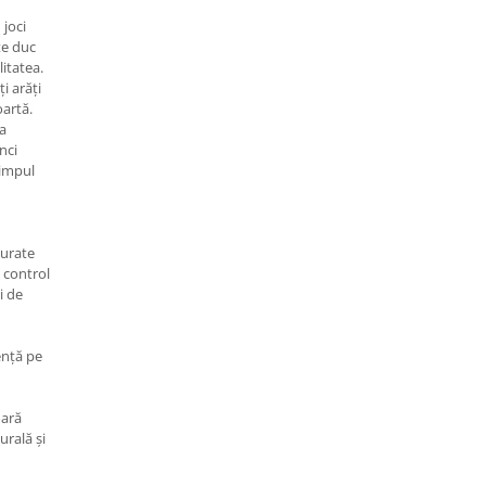
 joci
te duc
itatea.
ți arăți
oartă.
ea
nci
timpul
turate
 control
i de
ență pe
oară
urală și