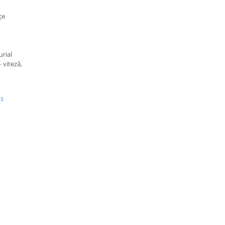
țe
urial
 viteză,
us