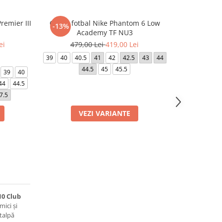
remier III
Ghete fotbal Nike Phantom 6 Low
Ghete fotbal 
-13%
-5%
Academy TF NU3
ei
479,00 Lei
419,00 Lei
379,0
39
40
40.5
41
42
42.5
43
44
39
40
40.5
44.5
45
45.5
44
39
40
44
44.5
7.5
VEZI VARIANTE
VE
10 Club
mici și
 talpă