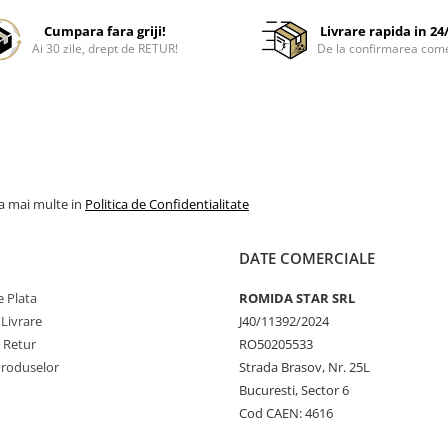
Cumpara fara griji!
Livrare rapida in 24
Ai 30 zile, drept de RETUR!
De la confirmarea com
la mai multe in
Politica de Confidentialitate
DATE COMERCIALE
 Plata
ROMIDA STAR SRL
 Livrare
J40/11392/2024
e Retur
RO50205533
Produselor
Strada Brasov, Nr. 25L
Bucuresti, Sector 6
Cod CAEN: 4616