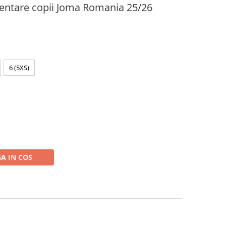
zentare copii Joma Romania 25/26
6 (5XS)
M
A IN COS