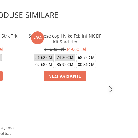
ODUSE SIMILARE
Strk Trk
Set 3 Piese copii Nike Fcb Inf NK DF
Pantaloni p
-8%
-40%
Kit Stad Hm
Nsw
ei
379,00 Lei
349,00 Lei
499,0
56-62 CM
74-80 CM
68-74 CM
128-137 CM
62-68 CM
86-92 CM
80-86 CM
VEZI VARIANTE
VE
ția Joma
otbal.