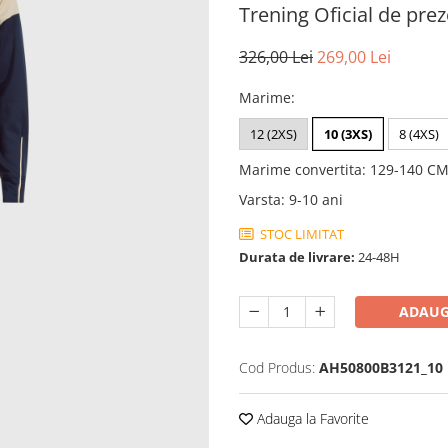
Trening Oficial de pre
326,00 Lei
269,00 Lei
Marime
:
12 (2XS)
10 (3XS)
8 (4XS)
Marime convertita
:
129-140 C
Varsta
:
9-10 ani
STOC LIMITAT
Durata de livrare:
24-48H
ADAUG
Cod Produs:
AH50800B3121_10
Adauga la Favorite