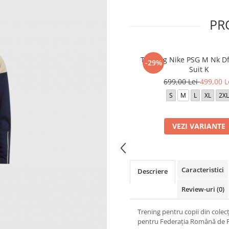
PR
Trening Nike PSG M Nk Df 
-29%
Suit K
699,00 Lei
499,00 L
S
M
L
XL
2XL
VEZI VARIANTE
Caracteristici
Descriere
Review-uri
(0)
Trening pentru copii din colec
pentru Federația Română de F