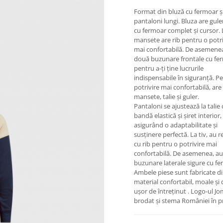
Format din bluză cu fermoar ș
pantaloni lungi. Bluza are guler
cu fermoar complet și cursor. 
mansete are rib pentru o potri
mai confortabilă. De asemenea
două buzunare frontale cu fe
pentru a-ți ține lucrurile
indispensabile în siguranță. P
potrivire mai confortabilă, are 
mansete, talie și guler.
Pantaloni se ajustează la talie 
bandă elastică și șiret interior,
asigurând o adaptabilitate și
susținere perfectă. La tiv, au r
cu rib pentru o potrivire mai
confortabilă. De asemenea, a
buzunare laterale sigure cu fe
Ambele piese sunt fabricate d
material confortabil, moale și 
ușor de întreținut . Logo-ul J
brodat și stema României în pr