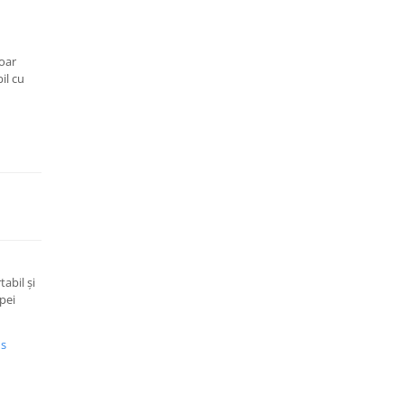
oar
il cu
abil și
pei
us