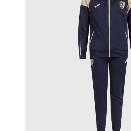
Bluze fotbal copii
Pantaloni lungi fotbal copii
Geci si veste fotbal copii
Imbracaminte fotbal femei
Tricouri fotbal femei
Sorturi fotbal femei
Pantaloni lungi fotbal femei
Echipament portar