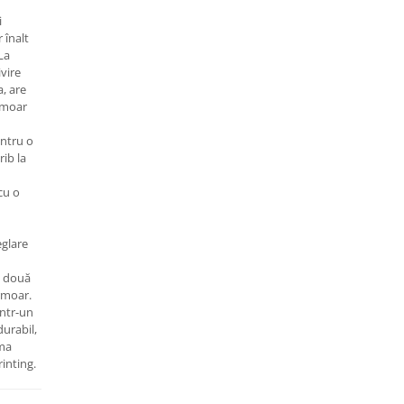
i
 înalt
La
vire
, are
rmoar
entru o
rib la
cu o
eglare
u două
rmoar.
intr-un
durabil,
oma
inting.