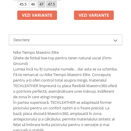
45.5
46
47
47.5
VEZI VARIANTE
VEZI VARIANTE
Descriere
Nike Tiempo Maestro Elite
Ghete de fotbal low-top pentru teren natural uscat (Firm-
Ground)
Lumea încă nu îți cunoaște numele… dar asta se va schimba.
Fă-te remarcat cu Nike Tiempo Maestro Elite. Concepute
pentru a-ți oferi control total asupra mingii, materialul
TECHLEATHER împreună cu placa flexibilă Maestro360 oferă
o potrivire perfectă, asemănătoare unei mănuși, indiferent
de zona în care atingi mingea.
În partea superioară, TECHLEATHER se adaptează formei
piciorului pentru un confort optim și o fixare precisă. La
bază, placa divizată Maestro360, amplasată în zona
antepiciorului și a călcâiului, permite materialului sintetic al
feței să îmbrace bolta piciorului pentru o senzație și mai
naturală și stabilă.