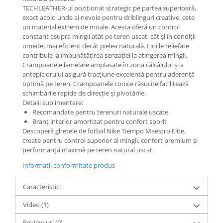
TECHLEATHER-ul poziționat strategic pe partea superioară,
exact acolo unde ai nevoie pentru driblinguri creative, este
un material extrem de moale. Acesta oferă un control
constant asupra mingii atât pe teren uscat, cât și în condiții
umede, mai eficient decât pielea naturală. Liniile reliefate
contribuie la îmbunătățirea senzației la atingerea mingii.
Crampoanele lamelare amplasate în zona călcâiului și a
antepiciorului asigură tracțiune excelentă pentru aderență
optimă pe teren. Crampoanele conice răsucite facilitează
schimbările rapide de direcție și pivotările.
Detalii suplimentare:
Recomandate pentru terenuri naturale uscate
Branț interior amortizat pentru confort sporit
Descoperă ghetele de fotbal Nike Tiempo Maestro Elite,
create pentru control superior al mingii, confort premium și
performanță maximă pe teren natural uscat.
Informatii conformitate produs
Caracteristici
Video
(1)
Review-uri
(0)