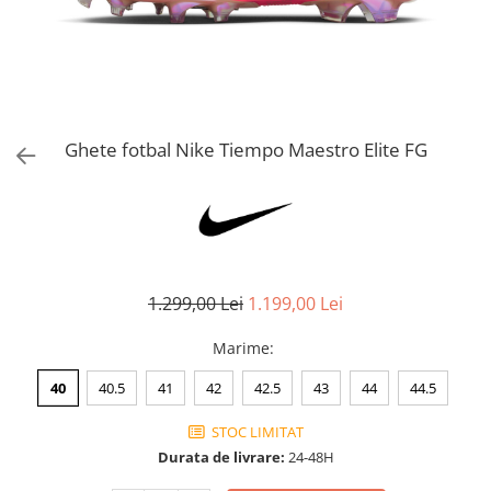
Bluze fotbal copii
Pantaloni lungi fotbal copii
Geci si veste fotbal copii
Imbracaminte fotbal femei
Tricouri fotbal femei
Ghete fotbal Nike Tiempo Maestro Elite FG
Sorturi fotbal femei
Pantaloni lungi fotbal femei
Echipament portar
1.299,00 Lei
1.199,00 Lei
Marime
:
40
40.5
41
42
42.5
43
44
44.5
STOC LIMITAT
Durata de livrare:
24-48H