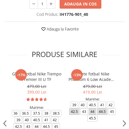
ADAUGA IN COS
Cod Produs:
IH1776-901_40
Adauga la Favorite
PRODUSE SIMILARE
Ghete fotbal Nike Tiempo
Ghete fotbal Nike
-17%
-13%
Premier III U TF
Phantom 6 Low Academy
TF NU3
479,00 Lei
479,00 Lei
399,00 Lei
419,00 Lei
Marime:
39
40
40.5
41
42
Marime:
42.5
43
44
44.5
45
4
36
36.5
37.5
38
38.5
45.5
39
40
40.5
41
42
42.5
43
44
44.5
45