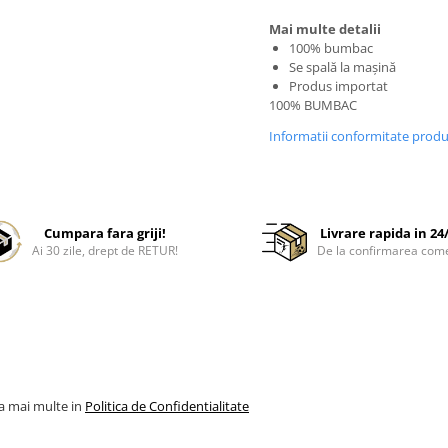
Mai multe detalii
100% bumbac
Se spală la mașină
Produs importat
100% BUMBAC
Informatii conformitate prod
Cumpara fara griji!
Livrare rapida in 24
Ai 30 zile, drept de RETUR!
De la confirmarea com
la mai multe in
Politica de Confidentialitate