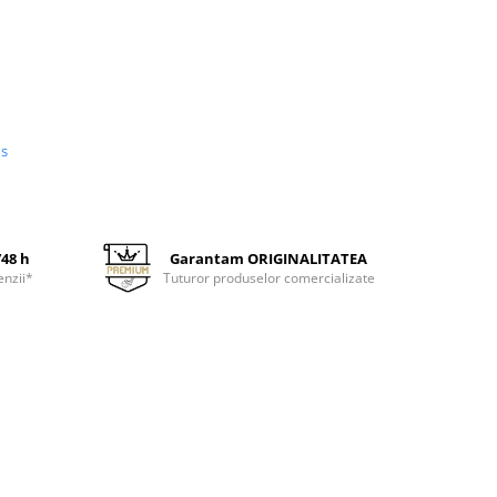
us
/48 h
Garantam ORIGINALITATEA
enzii*
Tuturor produselor comercializate