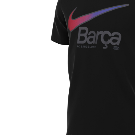
Bluze fotbal copii
Pantaloni lungi fotbal copii
Geci si veste fotbal copii
Imbracaminte fotbal femei
Tricouri fotbal femei
Sorturi fotbal femei
Pantaloni lungi fotbal femei
Echipament portar