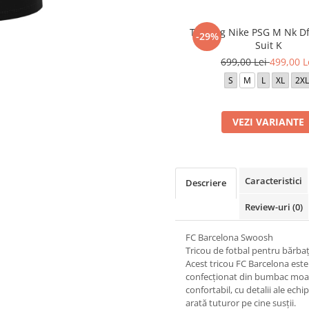
Trening Nike PSG M Nk Df 
-29%
Suit K
699,00 Lei
499,00 L
S
M
L
XL
2XL
VEZI VARIANTE
Caracteristici
Descriere
Review-uri
(0)
FC Barcelona Swoosh
Tricou de fotbal pentru bărbaț
Acest tricou FC Barcelona este
confecționat din bumbac moal
confortabil, cu detalii ale echi
arată tuturor pe cine susții.