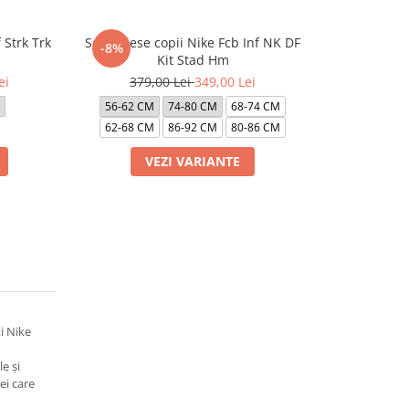
Strk Trk
Set 3 Piese copii Nike Fcb Inf NK DF
Tricou Nike 
-8%
-48%
Kit Stad Hm
ei
379,00 Lei
349,00 Lei
669,0
56-62 CM
74-80 CM
68-74 CM
137-14
62-68 CM
86-92 CM
80-86 CM
VEZI VARIANTE
VE
i Nike
e și
pei care