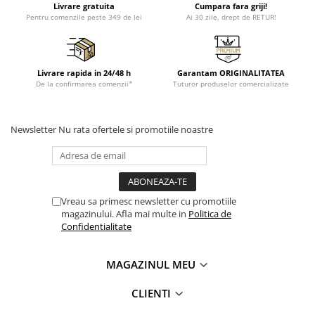
Livrare gratuita
Cumpara fara griji!
Pentru comenzile peste 349 de lei
Ai 30 zile, drept de RETUR!
Livrare rapida in 24/48 h
Garantam ORIGINALITATEA
De la confirmarea comenzii*
Tuturor produselor comercializate
Newsletter
Nu rata ofertele si promotiile noastre
Vreau sa primesc newsletter cu promotiile
magazinului. Afla mai multe in
Politica de
Confidentialitate
MAGAZINUL MEU
CLIENTI