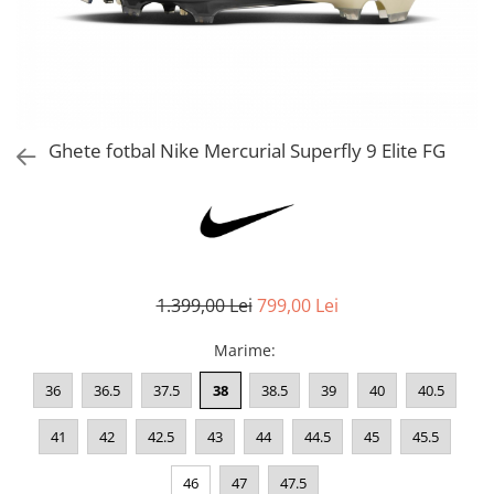
Bluze fotbal copii
Pantaloni lungi fotbal copii
Geci si veste fotbal copii
Imbracaminte fotbal femei
Tricouri fotbal femei
Ghete fotbal Nike Mercurial Superfly 9 Elite FG
Sorturi fotbal femei
Pantaloni lungi fotbal femei
Echipament portar
1.399,00 Lei
799,00 Lei
Marime
:
36
36.5
37.5
38
38.5
39
40
40.5
41
42
42.5
43
44
44.5
45
45.5
46
47
47.5