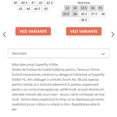
Marime:
40
40.5
41
42
42.5
32
33
33.5
34
35
4
43
44
44.5
45
35.5
36
36.5
37.5
38
38.5
VEZI VARIANTE
VEZI VARIANTE
Descriere
Nike Mercurial Superfly 9 Elite
Ghete de Fotbal de Înaltă Înălțime pentru Terenuri Firme
Înclină instantaneu terenul cu designul îndrăzneț al Superfly
9 Elite FG. Am adăugat o unitate Zoom Air, făcută special
pentru fotbal, și o textură aderentă în partea superioară
pentru un control excepțional, astfel încât să poți domina în
ultimele minute ale unui meci - atunci când contează cel mai
mult. Simte viteza explozivă în timp ce te deplasezi pe teren,
realizând jocuri critice cu viteză și ritm. Rapiditatea este în
aer.