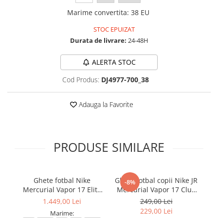
Marime convertita
:
38 EU
STOC EPUIZAT
Durata de livrare:
24-48H
ALERTA STOC
Cod Produs:
DJ4977-700_38
Adauga la Favorite
PRODUSE SIMILARE
Ghete fotbal Nike
Ghete fotbal copii Nike JR
Gh
-8%
Mercurial Vapor 17 Elite
Mercurial Vapor 17 Club
L
FG T Se
FG/MG
1.449,00 Lei
249,00 Lei
229,00 Lei
Marime: