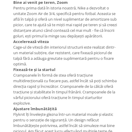
Bine ai venit pe teren, Zoom
Pentru prima dată în istoria noastră, Nike a dezvoltat o
unitate Zoom Air de 3/4, specifică pentru fotbal. Aceasta se
află în talpă și oferă un nivel suplimentar de amortizare sub
picior, care te ajută să te miști mai rapid pe teren și să creezi
distanțare atunci când contează cel mai mult - fie că înscrii
goluri, ești primul la minge sau depășești apărătorii.
Accelerează viteza
Cage-ul de viteză din interiorul structurii este realizat dintr-
un material subțire, dar rezistent, care fixează piciorul de
talpă fără a adăuga greutate suplimentară pentru o fixare
optimă.
Fixează-te și ia startul
Crampoanele în formă de stea oferă tracțiune
multidirecțională cu fiecare pas, astfel încât să poți schimba
direcția rapid și încrezător. Crampoanele de la călcâi oferă
tracțiune și stabilitate în timpul frânării. Crampoanele de la
vârful piciorului oferă tracțiune în timpul starturilor
explozive.
Ajustare îmbunătățită
Flyknit îți învelește glezna într-un material moale și elastic
pentru o senzație de siguranță. Un design refăcut
îmbunătățește potrivirea, astfel încât să simuleze mai bine
piciorul. Am făcut acest lucru efectuând multiple teste de