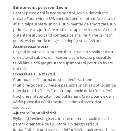
Bine ai venit pe teren, Zoom
Pentru prima dată în istoria noastră, Nike a dezvoltat o
unitate Zoom Air de 3/4, specifică pentru fotbal. Aceasta se
află în talpă și oferă un nivel suplimentar de amortizare sub
picior, care te ajută să te miști mai rapid pe teren și să creezi
distanțare atunci când contează cel mai mult - fie că înscrii
goluri, ești primul la minge sau depășești apărătorii.
Accelerează viteza
Cage-ul de viteză din interiorul structurii este realizat dintr-
un material subțire, dar rezistent, care fixează piciorul de
talpă fără a adăuga greutate suplimentară pentru o fixare
optimă.
Fixează-te și ia startul
Crampoanele în formă de stea oferă tracțiune
multidirecțională cu fiecare pas, astfel încât să poți schimba
direcția rapid și încrezător. Crampoanele de la călcâi oferă
tracțiune și stabilitate în timpul frânării. Crampoanele de la
vârful piciorului oferă tracțiune în timpul starturilor
explozive.
Ajustare îmbunătățită
Flyknit îți învelește glezna într-un material moale și elastic
pentru o senzație de siguranță. Un design refăcut
îmbunătățește potrivirea, astfel încât să simuleze mai bine