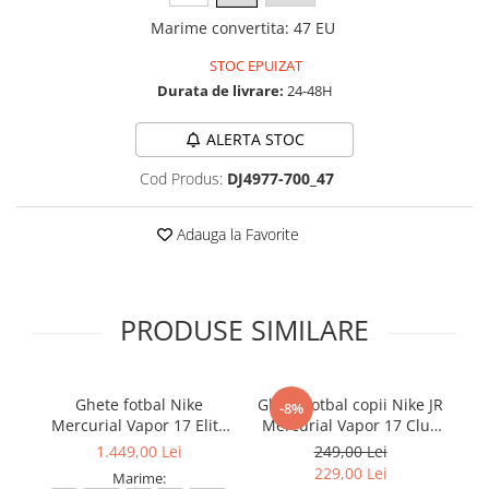
Marime convertita
:
47 EU
STOC EPUIZAT
Durata de livrare:
24-48H
ALERTA STOC
Cod Produs:
DJ4977-700_47
Adauga la Favorite
PRODUSE SIMILARE
Ghete fotbal Nike
Ghete fotbal copii Nike JR
Gh
-8%
Mercurial Vapor 17 Elite
Mercurial Vapor 17 Club
L
FG T Se
FG/MG
1.449,00 Lei
249,00 Lei
229,00 Lei
Marime: