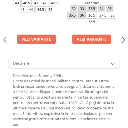
Marime:
40
40.5
41
42
42.5
32
33
33.5
34
35
4
43
44
44.5
45
35.5
36
36.5
37.5
38
38.5
VEZI VARIANTE
VEZI VARIANTE
Descriere
Nike Mercurial Superfly 9 Elite
Ghete de Fotbal de Înaltă Înălțime pentru Terenuri Firme
Înclină instantaneu terenul cu designul îndrăzneț al Superfly
9 Elite FG. Am adăugat o unitate Zoom Air, făcută special
pentru fotbal, și o textură aderentă în partea superioară
pentru un control excepțional, astfel încât să poți domina în
ultimele minute ale unui meci - atunci când contează cel mai
mult. Simte viteza explozivă în timp ce te deplasezi pe teren,
realizând jocuri critice cu viteză și ritm. Rapiditatea este în
aer.