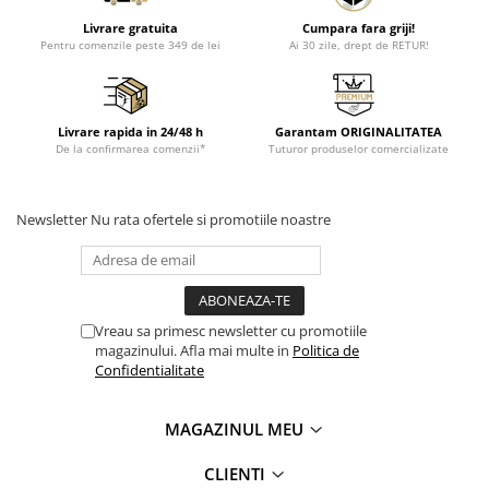
Livrare gratuita
Cumpara fara griji!
Pentru comenzile peste 349 de lei
Ai 30 zile, drept de RETUR!
Livrare rapida in 24/48 h
Garantam ORIGINALITATEA
De la confirmarea comenzii*
Tuturor produselor comercializate
Newsletter
Nu rata ofertele si promotiile noastre
Vreau sa primesc newsletter cu promotiile
magazinului. Afla mai multe in
Politica de
Confidentialitate
MAGAZINUL MEU
CLIENTI