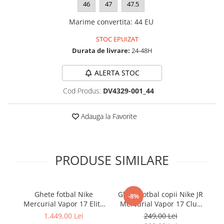
46
47
47.5
Marime convertita
:
44 EU
STOC EPUIZAT
Durata de livrare:
24-48H
ALERTA STOC
Cod Produs:
DV4329-001_44
Adauga la Favorite
PRODUSE SIMILARE
Ghete fotbal Nike
Ghete fotbal copii Nike JR
-8%
Mercurial Vapor 17 Elite
Mercurial Vapor 17 Club
Me
FG T Se
FG/MG
1.449,00 Lei
249,00 Lei