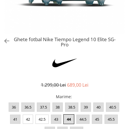
Bluze fotbal copii
Pantaloni lungi fotbal copii
Geci si veste fotbal copii
Imbracaminte fotbal femei
Tricouri fotbal femei
Ghete fotbal Nike Tiempo Legend 10 Elite SG-
Sorturi fotbal femei
Pro
Pantaloni lungi fotbal femei
Echipament portar
1.299,00 Lei
689,00 Lei
Marime
:
36
36.5
37.5
38
38.5
39
40
40.5
41
42
42.5
43
44
44.5
45
45.5