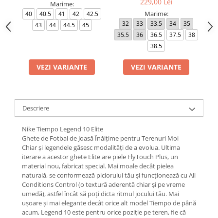
229,00 Lei
Marime:
Marime:
40
40.5
41
42
42.5
32
33
33.5
34
35
4
43
44
44.5
45
35.5
36
36.5
37.5
38
4
38.5
VEZI VARIANTE
VEZI VARIANTE
Descriere
Nike Tiempo Legend 10 Elite
Ghete de Fotbal de Joasă Înălțime pentru Terenuri Moi
Chiar și legendele găsesc modalități de a evolua. Ultima
iterare a acestor ghete Elite are piele FlyTouch Plus, un
material nou, fabricat special. Mai moale decât pielea
naturală, se conformează piciorului tău și funcționează cu All
Conditions Control (o textură aderentă chiar și pe vreme
umedă), astfel încât să poți dicta ritmul jocului tău. Mai
ușoare și mai elegante decât orice alt model Tiempo de până
acum, Legend 10 este pentru orice poziție pe teren, fie că