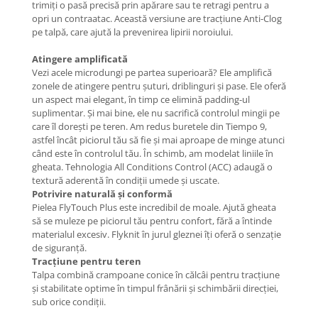
trimiți o pasă precisă prin apărare sau te retragi pentru a
opri un contraatac. Această versiune are tracțiune Anti-Clog
pe talpă, care ajută la prevenirea lipirii noroiului.
Atingere amplificată
Vezi acele microdungi pe partea superioară? Ele amplifică
zonele de atingere pentru șuturi, driblinguri și pase. Ele oferă
un aspect mai elegant, în timp ce elimină padding-ul
suplimentar. Și mai bine, ele nu sacrifică controlul mingii pe
care îl dorești pe teren. Am redus buretele din Tiempo 9,
astfel încât piciorul tău să fie și mai aproape de minge atunci
când este în controlul tău. În schimb, am modelat liniile în
gheata. Tehnologia All Conditions Control (ACC) adaugă o
textură aderentă în condiții umede și uscate.
Potrivire naturală și conformă
Pielea FlyTouch Plus este incredibil de moale. Ajută gheata
să se muleze pe piciorul tău pentru confort, fără a întinde
materialul excesiv. Flyknit în jurul gleznei îți oferă o senzație
de siguranță.
Tracțiune pentru teren
Talpa combină crampoane conice în călcâi pentru tracțiune
și stabilitate optime în timpul frânării și schimbării direcției,
sub orice condiții.