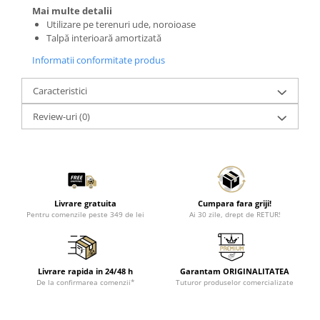
Mai multe detalii
Utilizare pe terenuri ude, noroioase
Talpă interioară amortizată
Informatii conformitate produs
Caracteristici
Review-uri
(0)
Livrare gratuita
Cumpara fara griji!
Pentru comenzile peste 349 de lei
Ai 30 zile, drept de RETUR!
Livrare rapida in 24/48 h
Garantam ORIGINALITATEA
De la confirmarea comenzii*
Tuturor produselor comercializate