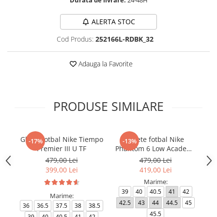
ALERTA STOC
Cod Produs:
252166L-RDBK_32
Adauga la Favorite
PRODUSE SIMILARE
Ghete fotbal Nike Tiempo
Ghete fotbal Nike
-17%
-13%
Premier III U TF
Phantom 6 Low Academy
TF NU3
479,00 Lei
479,00 Lei
399,00 Lei
419,00 Lei
Marime:
39
40
40.5
41
42
Marime:
42.5
43
44
44.5
45
4
36
36.5
37.5
38
38.5
45.5
39
40
40.5
41
42