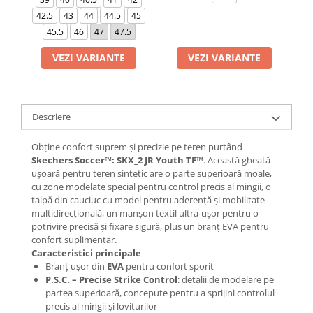
42.5
43
44
44.5
45
45.5
46
47
47.5
VEZI VARIANTE
VEZI VARIANTE
Descriere
Obține confort suprem și precizie pe teren purtând
Skechers Soccer™: SKX_2 JR Youth TF™
. Această gheată
ușoară pentru teren sintetic are o parte superioară moale,
cu zone modelate special pentru control precis al mingii, o
talpă din cauciuc cu model pentru aderență și mobilitate
multidirecțională, un manșon textil ultra-ușor pentru o
potrivire precisă și fixare sigură, plus un branț EVA pentru
confort suplimentar.
Caracteristici principale
Branț ușor din
EVA
pentru confort sporit
P.S.C. – Precise Strike Control
: detalii de modelare pe
partea superioară, concepute pentru a sprijini controlul
precis al mingii și loviturilor