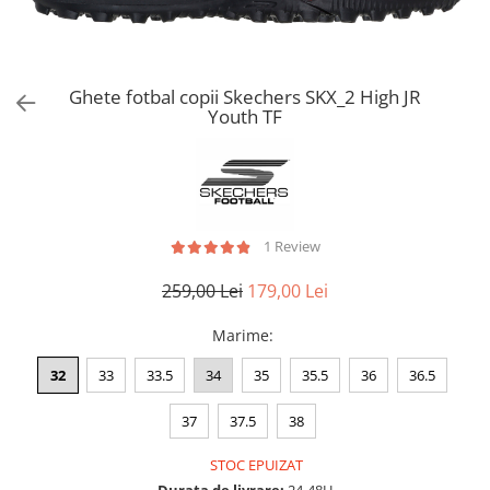
Bluze fotbal copii
Pantaloni lungi fotbal copii
Geci si veste fotbal copii
Imbracaminte fotbal femei
Ghete fotbal copii Skechers SKX_2 High JR
Youth TF
Tricouri fotbal femei
Sorturi fotbal femei
Pantaloni lungi fotbal femei
Echipament portar
1 Review
259,00 Lei
179,00 Lei
Marime
:
32
33
33.5
34
35
35.5
36
36.5
37
37.5
38
STOC EPUIZAT
Durata de livrare:
24-48H