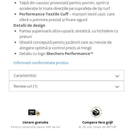
Talpă din cauciuc proiectată pentru porniri, opriri și
accelerație în toate direcțiile pe suprafețe de tip turf
Performance Textile Cuff
– manșon textil ușor, care
oferă o potrivire precisă și fixare sigură
Detalii de design
Partea superioară ultra-ușoară, sintetică, cu închidere cu
șireturi
Gheată concepută pentru jucătorii care au nevoie de
atingere optimă și control precis al mingii
Detaliu cu logo
Skechers Performance™
Informatii conformitate produs
Caracteristici
Review-uri
(1)
Livrare gratuita
Cumpara fara griji!
Pentru comenzile peste 349 de lei
Ai 30 zile, drept de RETUR!