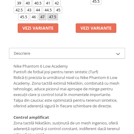
45.5
39
40
40.5
41
42
42.5
43
44
44.5
45
45.5
46
47
47.5
VEZI VARIANTE
VEZI VARIANTE
Descriere
Nike Phantom 6 Low Academy
Pantofi de fotbal joși pentru teren sintetic (Turf)
Ridică-ți precizia la următorul nivel cu Nike Phantom 6 Low
Academy. Zona tactilă extinsă NikeSkin, combinată cu mesh
tehnologic, aduce piciorul mai aproape de minge pentru
execuții clare și control total în momentele importante.
Talpa din cauciuc este optimizată pentru terenuri sintetice,
oferind aderență sigură în fiecare schimbare de direcție.
Control amplificat
Zona tactilă NikeSkin, susținută de un mesh ingenios, oferă
aderență optimă și control constant, indiferent dacă terenul