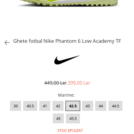
Bluze fotbal copii
Pantaloni lungi fotbal copii
Geci si veste fotbal copii
Imbracaminte fotbal femei
Tricouri fotbal femei
Ghete fotbal Nike Phantom 6 Low Academy TF
Sorturi fotbal femei
Pantaloni lungi fotbal femei
Echipament portar
449,00 Lei
399,00 Lei
Marime
:
39
40.5
41
42
42.5
43
44
44.5
45
45.5
STOC EPUIZAT