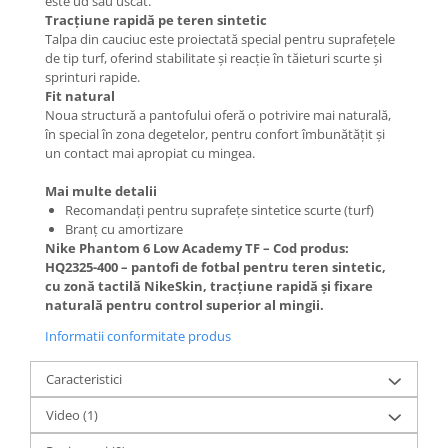
este ud sau uscat.
Tracțiune rapidă pe teren sintetic
Talpa din cauciuc este proiectată special pentru suprafețele
de tip turf, oferind stabilitate și reacție în tăieturi scurte și
sprinturi rapide.
Fit natural
Noua structură a pantofului oferă o potrivire mai naturală,
în special în zona degetelor, pentru confort îmbunătățit și
un contact mai apropiat cu mingea.
Mai multe detalii
Recomandați pentru suprafețe sintetice scurte (turf)
Branț cu amortizare
Nike Phantom 6 Low Academy TF – Cod produs:
HQ2325-400 – pantofi de fotbal pentru teren sintetic,
cu zonă tactilă NikeSkin, tracțiune rapidă și fixare
naturală pentru control superior al mingii.
Informatii conformitate produs
Caracteristici
Video
(1)