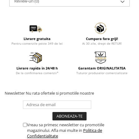
Review-uri
(0)
Livrare gratuita
Cumpara fara griji!
Pentru comenzile peste 349 de lei
Ai 30 zile, drept de RETUR!
Livrare rapida in 24/48 h
Garantam ORIGINALITATEA
De la confirmarea comenzii*
Tuturor produselor comercializate
Newsletter
Nu rata ofertele si promotiile noastre
Vreau sa primesc newsletter cu promotiile
magazinului. Afla mai multe in
Politica de
Confidentialitate