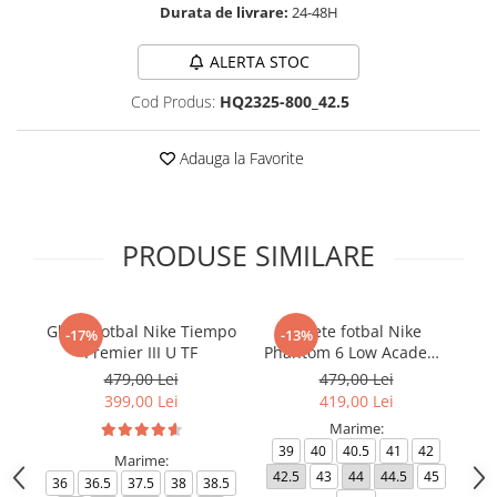
Durata de livrare:
24-48H
ALERTA STOC
Cod Produs:
HQ2325-800_42.5
Adauga la Favorite
PRODUSE SIMILARE
Ghete fotbal Nike Tiempo
Ghete fotbal Nike
-17%
-13%
Premier III U TF
Phantom 6 Low Academy
TF NU3
479,00 Lei
479,00 Lei
399,00 Lei
419,00 Lei
Marime:
39
40
40.5
41
42
Marime:
42.5
43
44
44.5
45
4
36
36.5
37.5
38
38.5