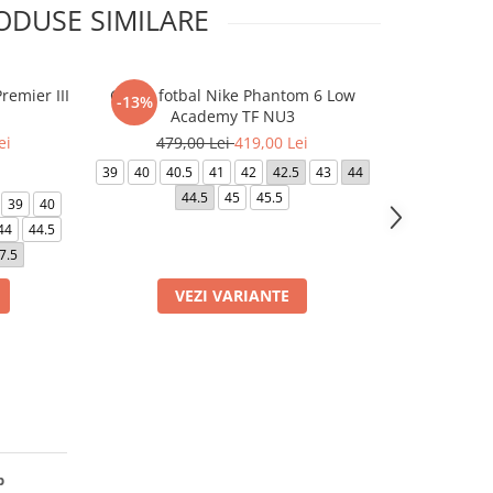
ODUSE SIMILARE
remier III
Ghete fotbal Nike Phantom 6 Low
Ghete fotbal 
-13%
-5%
Academy TF NU3
ei
479,00 Lei
419,00 Lei
379,0
39
40
40.5
41
42
42.5
43
44
39
40
40.5
44.5
45
45.5
44
39
40
44
44.5
7.5
VEZI VARIANTE
VE
b