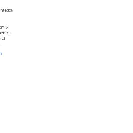
intetice
tom 6
 pentru
m al
.
us