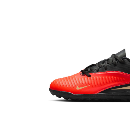
Bluze fotbal copii
Pantaloni lungi fotbal copii
Geci si veste fotbal copii
Imbracaminte fotbal femei
Tricouri fotbal femei
Sorturi fotbal femei
Pantaloni lungi fotbal femei
Echipament portar