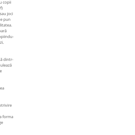
u copii
f)
sau joci
te pun
itatea.
oară
opiindu-
zi,
ă dintr-
mulează
ge
rea
trivire
la forma
ge