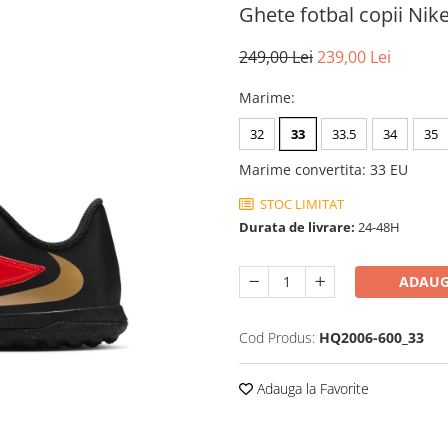
Ghete fotbal copii Nik
249,00 Lei
239,00 Lei
Marime
:
32
33
33.5
34
35
Marime convertita
:
33 EU
STOC LIMITAT
Durata de livrare:
24-48H
ADAUG
Cod Produs:
HQ2006-600_33
Adauga la Favorite