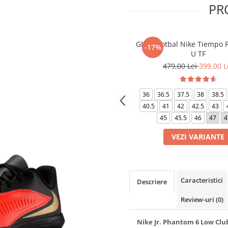
PR
Ghete fotbal Nike Tiempo P
-17%
U TF
479,00 Lei
399,00 L
36
36.5
37.5
38
38.5
40.5
41
42
42.5
43
45
45.5
46
47
4
VEZI VARIANTE
Caracteristici
Descriere
Review-uri
(0)
Nike Jr. Phantom 6 Low Clu