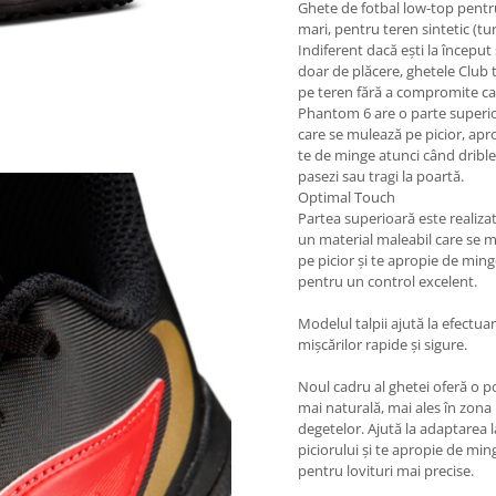
Ghete de fotbal low-top pentr
mari, pentru teren sintetic (tur
Indiferent dacă ești la început 
doar de plăcere, ghetele Club 
pe teren fără a compromite cal
Phantom 6 are o parte superi
care se mulează pe picior, apr
te de minge atunci când drible
pasezi sau tragi la poartă.
Optimal Touch
Partea superioară este realizat
un material maleabil care se 
pe picior și te apropie de min
pentru un control excelent.
Modelul talpii ajută la efectua
mișcărilor rapide și sigure.
Noul cadru al ghetei oferă o po
mai naturală, mai ales în zona
degetelor. Ajută la adaptarea 
piciorului și te apropie de min
pentru lovituri mai precise.