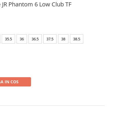
e JR Phantom 6 Low Club TF
35.5
36
36.5
37.5
38
38.5
A IN COS