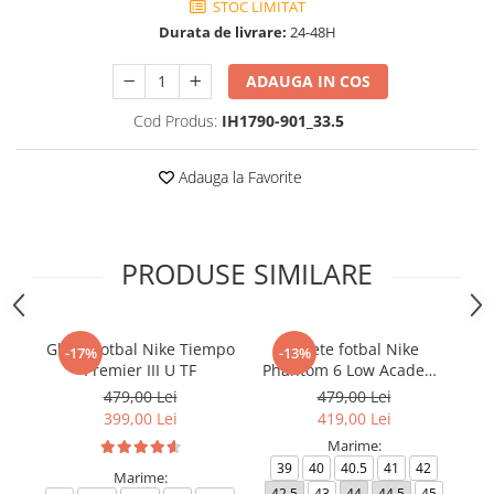
STOC LIMITAT
Durata de livrare:
24-48H
ADAUGA IN COS
Cod Produs:
IH1790-901_33.5
Adauga la Favorite
PRODUSE SIMILARE
Ghete fotbal Nike Tiempo
Ghete fotbal Nike
-17%
-13%
Premier III U TF
Phantom 6 Low Academy
TF NU3
479,00 Lei
479,00 Lei
399,00 Lei
419,00 Lei
Marime:
39
40
40.5
41
42
Marime:
42.5
43
44
44.5
45
4