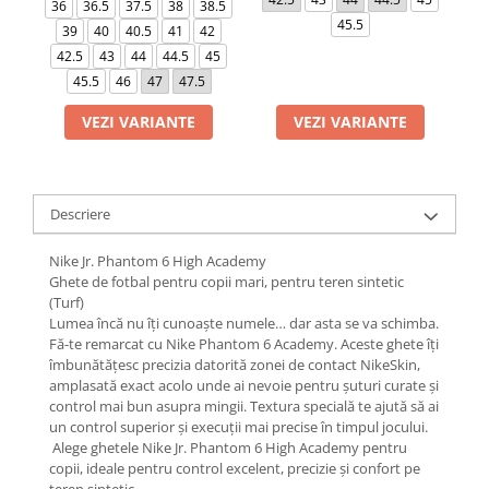
36
36.5
37.5
38
38.5
45.5
39
40
40.5
41
42
42.5
43
44
44.5
45
45.5
46
47
47.5
VEZI VARIANTE
VEZI VARIANTE
Descriere
Nike Jr. Phantom 6 High Academy
Ghete de fotbal pentru copii mari, pentru teren sintetic
(Turf)
Lumea încă nu îți cunoaște numele… dar asta se va schimba.
Fă-te remarcat cu Nike Phantom 6 Academy. Aceste ghete îți
îmbunătățesc precizia datorită zonei de contact NikeSkin,
amplasată exact acolo unde ai nevoie pentru șuturi curate și
control mai bun asupra mingii. Textura specială te ajută să ai
un control superior și execuții mai precise în timpul jocului.
Alege ghetele Nike Jr. Phantom 6 High Academy pentru
copii, ideale pentru control excelent, precizie și confort pe