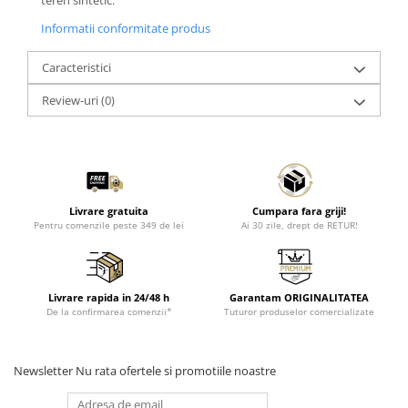
teren sintetic.
Informatii conformitate produs
Caracteristici
Review-uri
(0)
Livrare gratuita
Cumpara fara griji!
Pentru comenzile peste 349 de lei
Ai 30 zile, drept de RETUR!
Livrare rapida in 24/48 h
Garantam ORIGINALITATEA
De la confirmarea comenzii*
Tuturor produselor comercializate
Newsletter
Nu rata ofertele si promotiile noastre