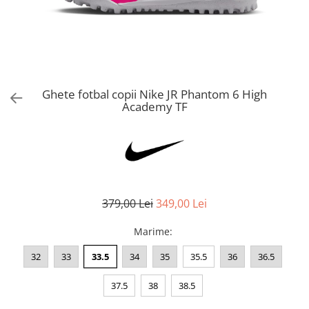
Bluze fotbal copii
Pantaloni lungi fotbal copii
Geci si veste fotbal copii
Imbracaminte fotbal femei
Tricouri fotbal femei
Ghete fotbal copii Nike JR Phantom 6 High
Sorturi fotbal femei
Academy TF
Pantaloni lungi fotbal femei
Echipament portar
379,00 Lei
349,00 Lei
Marime
:
32
33
33.5
34
35
35.5
36
36.5
37.5
38
38.5