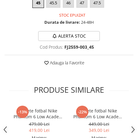
45
45.5
46
47
47.5
STOC EPUIZAT
Durata de livrare:
24-48H
ALERTA STOC
Cod Produs:
FJ2559-003_45
Adauga la Favorite
PRODUSE SIMILARE
Ghete fotbal Nike
Ghete fotbal Nike
-13%
-22%
Phantom 6 Low Academy
Phantom 6 Low Academy
Ph
TF NU3
TF
479,00 Lei
449,00 Lei
419,00 Lei
349,00 Lei
Marime:
Marime: