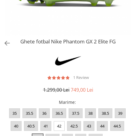
Bluze fotbal copii
Pantaloni lungi fotbal copii
Geci si veste fotbal copii
Imbracaminte fotbal femei
Tricouri fotbal femei
Ghete fotbal Nike Phantom GX 2 Elite FG
Sorturi fotbal femei
Pantaloni lungi fotbal femei
Echipament portar
1 Review
1.299,00 Lei
749,00 Lei
Marime
:
35
35.5
36
36.5
37.5
38
38.5
39
40
40.5
41
42
42.5
43
44
44.5