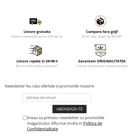
Livrare gratuita
Cumpara fara griji!
Pentru comenzile peste 349 de lei
Ai 30 zile, drept de RETUR!
Livrare rapida in 24/48 h
Garantam ORIGINALITATEA
De la confirmarea comenzii*
Tuturor produselor comercializate
Newsletter
Nu rata ofertele si promotiile noastre
Vreau sa primesc newsletter cu promotiile
magazinului. Afla mai multe in
Politica de
Confidentialitate