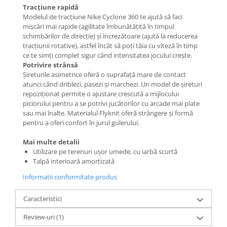
Tracțiune rapidă
Modelul de tracțiune Nike Cyclone 360 te ajută să faci
mișcări mai rapide (agilitate îmbunătățită în timpul
schimbărilor de direcție) și încrezătoare (ajută la reducerea
tracțiunii rotative), astfel încât să poți tăia cu viteză în timp
ce te simți complet sigur când intensitatea jocului crește.
Potrivire strânsă
Șireturile asimetrice oferă o suprafață mare de contact
atunci când driblezi, pasezi și marchezi. Un model de șireturi
repoziționat permite o ajustare crescută a mijlocului
piciorului pentru a se potrivi jucătorilor cu arcade mai plate
sau mai înalte. Materialul Flyknit oferă strângere și formă
pentru a oferi confort în jurul gulerului.
Mai multe detalii
Utilizare pe terenuri ușor umede, cu iarbă scurtă
Talpă interioară amortizată
Informatii conformitate produs
Caracteristici
Review-uri
(1)