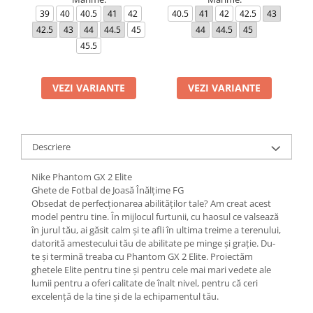
39
40
40.5
41
42
40.5
41
42
42.5
43
36
42.5
43
44
44.5
45
44
44.5
45
4
45.5
4
VEZI VARIANTE
VEZI VARIANTE
Descriere
Nike Phantom GX 2 Elite
Ghete de Fotbal de Joasă Înălțime FG
Obsedat de perfecționarea abilităților tale? Am creat acest
model pentru tine. În mijlocul furtunii, cu haosul ce valsează
în jurul tău, ai găsit calm și te afli în ultima treime a terenului,
datorită amestecului tău de abilitate pe minge și grație. Du-
te și termină treaba cu Phantom GX 2 Elite. Proiectăm
ghetele Elite pentru tine și pentru cele mai mari vedete ale
lumii pentru a oferi calitate de înalt nivel, pentru că ceri
excelență de la tine și de la echipamentul tău.