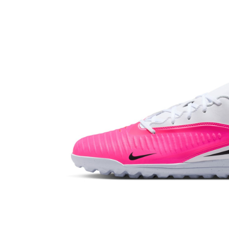
Bluze fotbal copii
Pantaloni lungi fotbal copii
Geci si veste fotbal copii
Imbracaminte fotbal femei
Tricouri fotbal femei
Sorturi fotbal femei
Pantaloni lungi fotbal femei
Echipament portar