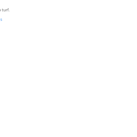
 turf.
us