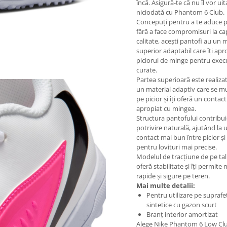
încă. Asigură-te că nu îl vor uit
niciodată cu Phantom 6 Club.
Concepuți pentru a te aduce p
fără a face compromisuri la ca
calitate, acești pantofi au un 
superior adaptabil care îți apr
piciorul de minge pentru execu
curate.
Partea superioară este realizat
un material adaptiv care se m
pe picior și îți oferă un contac
apropiat cu mingea.
Structura pantofului contribui
potrivire naturală, ajutând la 
contact mai bun între picior ș
pentru lovituri mai precise.
Modelul de tracțiune de pe talp
oferă stabilitate și îți permite 
rapide și sigure pe teren.
Mai multe detalii:
Pentru utilizare pe suprafe
sintetice cu gazon scurt
Branț interior amortizat
Alege Nike Phantom 6 Low Cl