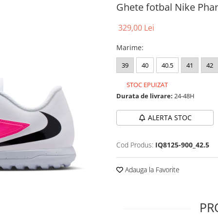
Ghete fotbal Nike Pha
329,00 Lei
Marime
:
39
40
40.5
41
42
STOC EPUIZAT
Durata de livrare:
24-48H
ALERTA STOC
Cod Produs:
IQ8125-900_42.5
Adauga la Favorite
PR