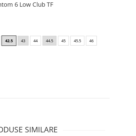
ntom 6 Low Club TF
42.5
43
44
44.5
45
45.5
46
ODUSE SIMILARE