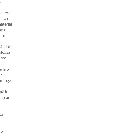
a
e teren
pitolul
material
opie
ții
ă dintr-
ulează
t mai
e la o
un
i minge
ă îți
mișcări
țe
ub