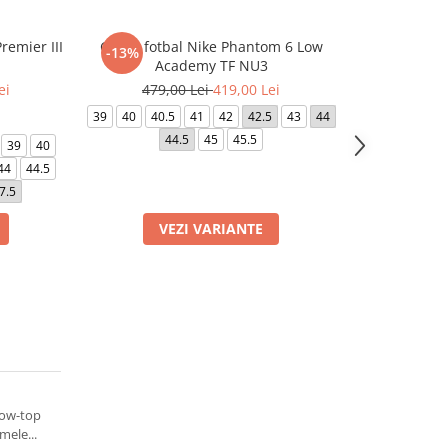
remier III
Ghete fotbal Nike Phantom 6 Low
Ghete fotbal 
-13%
-5%
Academy TF NU3
ei
479,00 Lei
419,00 Lei
379,0
39
40
40.5
41
42
42.5
43
44
39
40
40.5
44.5
45
45.5
44
39
40
44
44.5
7.5
VEZI VARIANTE
VE
low-top
mele...