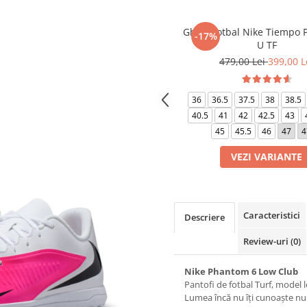
Ghete fotbal Nike Tiempo P
-17%
U TF
479,00 Lei
399,00 L
36
36.5
37.5
38
38.5
40.5
41
42
42.5
43
45
45.5
46
47
4
VEZI VARIANTE
Caracteristici
Descriere
Review-uri
(0)
Nike Phantom 6 Low Club
Pantofi de fotbal Turf, model 
Lumea încă nu îți cunoaște nu