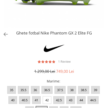
Bluze fotbal copii
Pantaloni lungi fotbal copii
Geci si veste fotbal copii
Imbracaminte fotbal femei
Tricouri fotbal femei
Ghete fotbal Nike Phantom GX 2 Elite FG
Sorturi fotbal femei
Pantaloni lungi fotbal femei
Echipament portar
1 Review
1.299,00 Lei
749,00 Lei
Marime
:
35
35.5
36
36.5
37.5
38
38.5
39
40
40.5
41
42
42.5
43
44
44.5