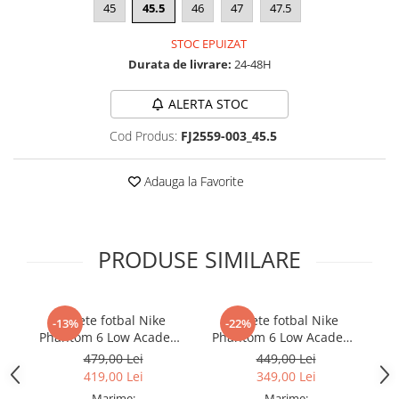
45
45.5
46
47
47.5
STOC EPUIZAT
Durata de livrare:
24-48H
ALERTA STOC
Cod Produs:
FJ2559-003_45.5
Adauga la Favorite
PRODUSE SIMILARE
Ghete fotbal Nike
Ghete fotbal Nike
-13%
-22%
Phantom 6 Low Academy
Phantom 6 Low Academy
Ph
TF NU3
TF
479,00 Lei
449,00 Lei
419,00 Lei
349,00 Lei
Marime:
Marime: