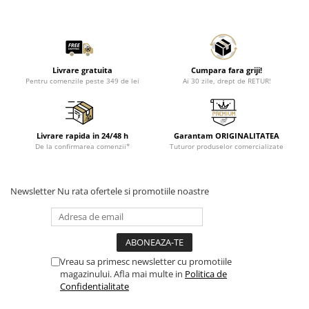
Livrare gratuita
Cumpara fara griji!
Pentru comenzile peste 349 de lei
Ai 30 zile, drept de RETUR!
Livrare rapida in 24/48 h
Garantam ORIGINALITATEA
De la confirmarea comenzii*
Tuturor produselor comercializate
Newsletter
Nu rata ofertele si promotiile noastre
Vreau sa primesc newsletter cu promotiile
magazinului. Afla mai multe in
Politica de
Confidentialitate