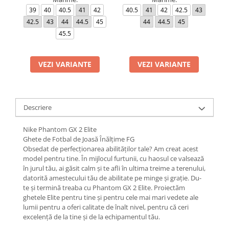
39
40
40.5
41
42
40.5
41
42
42.5
43
36
42.5
43
44
44.5
45
44
44.5
45
4
45.5
4
VEZI VARIANTE
VEZI VARIANTE
Descriere
Nike Phantom GX 2 Elite
Ghete de Fotbal de Joasă Înălțime FG
Obsedat de perfecționarea abilităților tale? Am creat acest
model pentru tine. În mijlocul furtunii, cu haosul ce valsează
în jurul tău, ai găsit calm și te afli în ultima treime a terenului,
datorită amestecului tău de abilitate pe minge și grație. Du-
te și termină treaba cu Phantom GX 2 Elite. Proiectăm
ghetele Elite pentru tine și pentru cele mai mari vedete ale
lumii pentru a oferi calitate de înalt nivel, pentru că ceri
excelență de la tine și de la echipamentul tău.