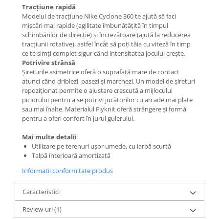
Tracțiune rapidă
Modelul de tracțiune Nike Cyclone 360 te ajută să faci
mișcări mai rapide (agilitate îmbunătățită în timpul
schimbărilor de direcție) și încrezătoare (ajută la reducerea
tracțiunii rotative), astfel încât să poți tăia cu viteză în timp
ce te simți complet sigur când intensitatea jocului crește.
Potrivire strânsă
Șireturile asimetrice oferă o suprafață mare de contact
atunci când driblezi, pasezi și marchezi. Un model de șireturi
repoziționat permite o ajustare crescută a mijlocului
piciorului pentru a se potrivi jucătorilor cu arcade mai plate
sau mai înalte. Materialul Flyknit oferă strângere și formă
pentru a oferi confort în jurul gulerului.
Mai multe detalii
Utilizare pe terenuri ușor umede, cu iarbă scurtă
Talpă interioară amortizată
Informatii conformitate produs
Caracteristici
Review-uri
(1)