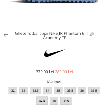
Bluze fotbal copii
Pantaloni lungi fotbal copii
Geci si veste fotbal copii
Imbracaminte fotbal femei
Tricouri fotbal femei
Ghete fotbal copii Nike JR Phantom 6 High
Sorturi fotbal femei
Academy TF
Pantaloni lungi fotbal femei
Echipament portar
379,00 Lei
289,00 Lei
Marime
:
32
33
33.5
34
35
35.5
36
36.5
37.5
38
38.5