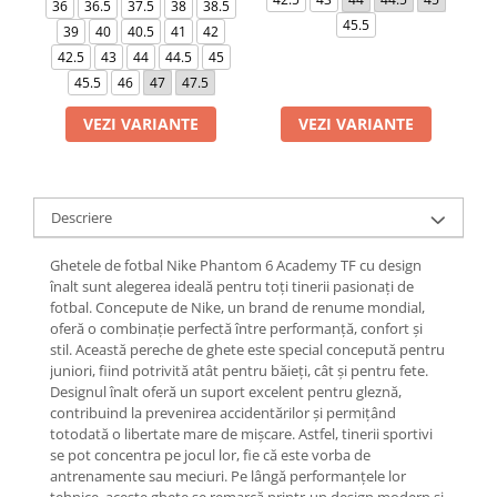
36
36.5
37.5
38
38.5
45.5
39
40
40.5
41
42
42.5
43
44
44.5
45
45.5
46
47
47.5
VEZI VARIANTE
VEZI VARIANTE
Descriere
Ghetele de fotbal Nike Phantom 6 Academy TF cu design
înalt sunt alegerea ideală pentru toți tinerii pasionați de
fotbal. Concepute de Nike, un brand de renume mondial,
oferă o combinație perfectă între performanță, confort și
stil. Această pereche de ghete este special concepută pentru
juniori, fiind potrivită atât pentru băieți, cât și pentru fete.
Designul înalt oferă un suport excelent pentru gleznă,
contribuind la prevenirea accidentărilor și permițând
totodată o libertate mare de mișcare. Astfel, tinerii sportivi
se pot concentra pe jocul lor, fie că este vorba de
antrenamente sau meciuri. Pe lângă performanțele lor