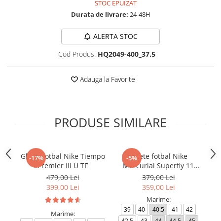
STOC EPUIZAT
Durata de livrare:
24-48H
ALERTA STOC
Cod Produs:
HQ2049-400_37.5
Adauga la Favorite
PRODUSE SIMILARE
Ghete fotbal Nike Tiempo
Ghete fotbal Nike
-17%
-5%
Premier III U TF
Mercurial Superfly 11
Ph
Club TF
479,00 Lei
379,00 Lei
399,00 Lei
359,00 Lei
Marime:
39
40
40.5
41
42
Marime:
42.5
43
44
44.5
45
4