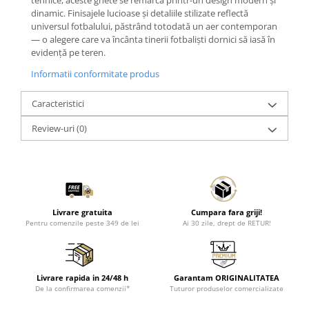
tehnice, aceste ghete se remarcă printr-un design modern și
dinamic. Finisajele lucioase și detaliile stilizate reflectă
universul fotbalului, păstrând totodată un aer contemporan
— o alegere care va încânta tinerii fotbaliști dornici să iasă în
evidență pe teren.
Informatii conformitate produs
Caracteristici
Review-uri
(0)
Livrare gratuita
Cumpara fara griji!
Pentru comenzile peste 349 de lei
Ai 30 zile, drept de RETUR!
Livrare rapida in 24/48 h
Garantam ORIGINALITATEA
De la confirmarea comenzii*
Tuturor produselor comercializate