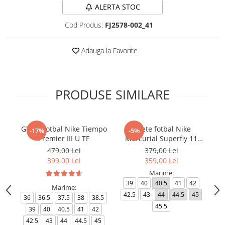
ALERTA STOC
Cod Produs:
FJ2578-002_41
Adauga la Favorite
PRODUSE SIMILARE
Ghete fotbal Nike Tiempo
Ghete fotbal Nike
-17%
-5%
Premier III U TF
Mercurial Superfly 11
Ph
Club TF
479,00 Lei
379,00 Lei
399,00 Lei
359,00 Lei
Marime:
39
40
40.5
41
42
Marime:
42.5
43
44
44.5
45
4
36
36.5
37.5
38
38.5
45.5
39
40
40.5
41
42
42.5
43
44
44.5
45