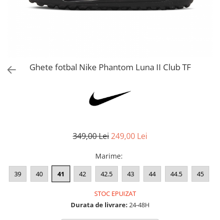
Bluze fotbal copii
Pantaloni lungi fotbal copii
Geci si veste fotbal copii
Imbracaminte fotbal femei
Tricouri fotbal femei
Ghete fotbal Nike Phantom Luna II Club TF
Sorturi fotbal femei
Pantaloni lungi fotbal femei
Echipament portar
349,00 Lei
249,00 Lei
Marime
:
39
40
41
42
42.5
43
44
44.5
45
STOC EPUIZAT
Durata de livrare:
24-48H