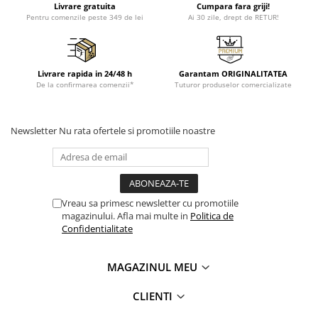
Livrare gratuita
Cumpara fara griji!
Pentru comenzile peste 349 de lei
Ai 30 zile, drept de RETUR!
Livrare rapida in 24/48 h
Garantam ORIGINALITATEA
De la confirmarea comenzii*
Tuturor produselor comercializate
Newsletter
Nu rata ofertele si promotiile noastre
Vreau sa primesc newsletter cu promotiile
magazinului. Afla mai multe in
Politica de
Confidentialitate
MAGAZINUL MEU
CLIENTI