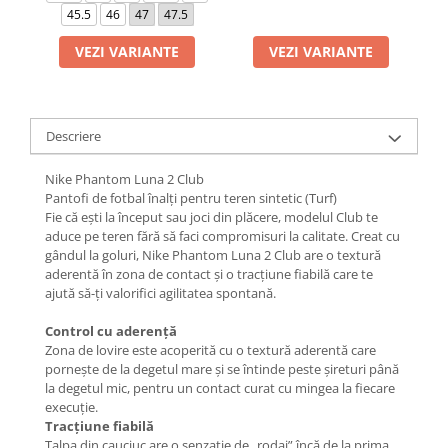
45.5
46
47
47.5
VEZI VARIANTE
VEZI VARIANTE
Descriere
Nike Phantom Luna 2 Club
Pantofi de fotbal înalți pentru teren sintetic (Turf)
Fie că ești la început sau joci din plăcere, modelul Club te
aduce pe teren fără să faci compromisuri la calitate. Creat cu
gândul la goluri, Nike Phantom Luna 2 Club are o textură
aderentă în zona de contact și o tracțiune fiabilă care te
ajută să-ți valorifici agilitatea spontană.
Control cu aderență
Zona de lovire este acoperită cu o textură aderentă care
pornește de la degetul mare și se întinde peste șireturi până
la degetul mic, pentru un contact curat cu mingea la fiecare
execuție.
Tracțiune fiabilă
Talpa din cauciuc are o senzație de „rodaj” încă de la prima