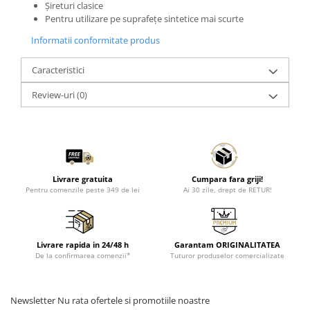
Șireturi clasice
Pentru utilizare pe suprafețe sintetice mai scurte
Informatii conformitate produs
Caracteristici
Review-uri
(0)
Livrare gratuita
Cumpara fara griji!
Pentru comenzile peste 349 de lei
Ai 30 zile, drept de RETUR!
Livrare rapida in 24/48 h
Garantam ORIGINALITATEA
De la confirmarea comenzii*
Tuturor produselor comercializate
Newsletter
Nu rata ofertele si promotiile noastre