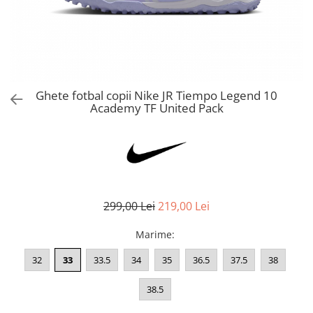
Bluze fotbal copii
Pantaloni lungi fotbal copii
Geci si veste fotbal copii
Imbracaminte fotbal femei
Tricouri fotbal femei
Ghete fotbal copii Nike JR Tiempo Legend 10
Sorturi fotbal femei
Academy TF United Pack
Pantaloni lungi fotbal femei
Echipament portar
299,00 Lei
219,00 Lei
Marime
:
32
33
33.5
34
35
36.5
37.5
38
38.5