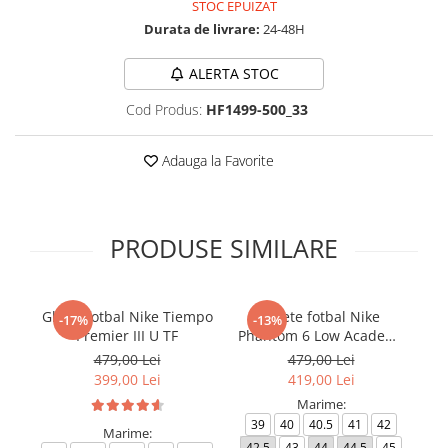
STOC EPUIZAT
Durata de livrare:
24-48H
ALERTA STOC
Cod Produs:
HF1499-500_33
Adauga la Favorite
PRODUSE SIMILARE
Ghete fotbal Nike Tiempo
Ghete fotbal Nike
-17%
-13%
Premier III U TF
Phantom 6 Low Academy
TF NU3
479,00 Lei
479,00 Lei
399,00 Lei
419,00 Lei
Marime:
39
40
40.5
41
42
Marime:
42.5
43
44
44.5
45
4