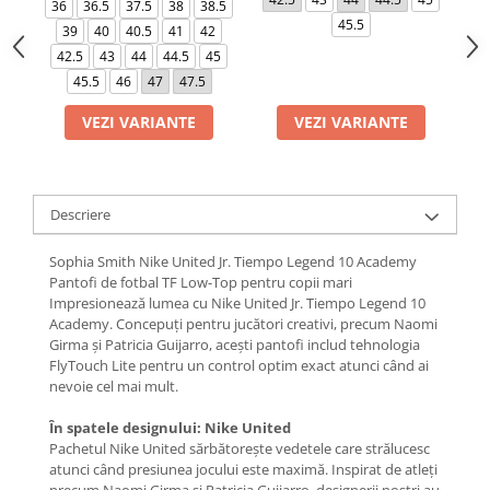
36
36.5
37.5
38
38.5
45.5
39
40
40.5
41
42
42.5
43
44
44.5
45
45.5
46
47
47.5
VEZI VARIANTE
VEZI VARIANTE
Descriere
Sophia Smith Nike United Jr. Tiempo Legend 10 Academy
Pantofi de fotbal TF Low-Top pentru copii mari
Impresionează lumea cu Nike United Jr. Tiempo Legend 10
Academy. Concepuți pentru jucători creativi, precum Naomi
Girma și Patricia Guijarro, acești pantofi includ tehnologia
FlyTouch Lite pentru un control optim exact atunci când ai
nevoie cel mai mult.
În spatele designului: Nike United
Pachetul Nike United sărbătorește vedetele care strălucesc
atunci când presiunea jocului este maximă. Inspirat de atleți