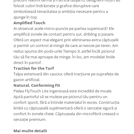
precum Naomi Girma și Patricia Guijarro, designerii noștri au
folosit culori îndrăznețe și grafice disruptive care
simbolizează tenacitatea și ambiția necesare pentru a
ajunge în top.
Amplified Touch
Ai observat acele micro-puncte pe partea superioară? Ele
amplifică zonele de contact pentru șut, dribling și pasare.
Oferă un aspect mai elegant prin eliminarea extra căptușelii
și permit un control al mingii de care ai nevoie pe teren. Am
redus spuma din pods-urile Tiempo 9, astfel încât piciorul
tău să fie mai aproape de minge. În loc, am modelat liniile
direct în pantof.
Traction for the Turf
Talpa exterioară din cauciuc oferă tracțiune pe suprafețe de
gazon artificial.
Natural, Conforming Fit
Pielea FlyTouch Lite ingenioasă este incredibil de moale.
Ajută pantoful să se muleze pe piciorul tău pentru un
confort sporit, fără a întinde materialul în exces. Construcția
limbii cu căptușeală suplimentară oferă o senzație sigură și
confort în zonele cheie. Căptușeala din microfibră creează o
senzație premium.
Mai multe detalii