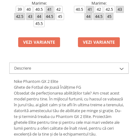
Marime:
Marime:
39
40
40.5
41
42
40.5
41
42
42.5
43
36
42.5
43
44
44.5
45
44
44.5
45
4
45.5
4
VEZI VARIANTE
VEZI VARIANTE
Descriere
Nike Phantom GX 2 Elite
Ghete de Fotbal de Joasă Înălțime FG
Obsedat de perfecționarea abilităților tale? Am creat acest
model pentru tine. În mijlocul furtunii, cu haosul ce valsează
în jurul tău, ai găsit calm și te afli în ultima treime a terenului,
datorită amestecului tău de abilitate pe minge și grație. Du-
te și termină treaba cu Phantom GX 2 Elite. Proiectăm
ghetele Elite pentru tine și pentru cele mai mari vedete ale
lumii pentru a oferi calitate de înalt nivel, pentru că ceri
excelență de la tine și de la echipamentul tău.