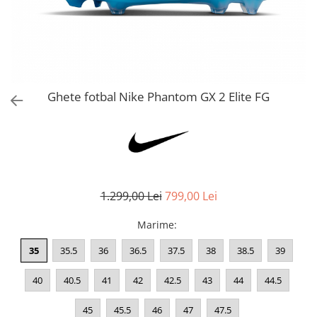
Bluze fotbal copii
Pantaloni lungi fotbal copii
Geci si veste fotbal copii
Imbracaminte fotbal femei
Tricouri fotbal femei
Ghete fotbal Nike Phantom GX 2 Elite FG
Sorturi fotbal femei
Pantaloni lungi fotbal femei
Echipament portar
1.299,00 Lei
799,00 Lei
Marime
:
35
35.5
36
36.5
37.5
38
38.5
39
40
40.5
41
42
42.5
43
44
44.5
45
45.5
46
47
47.5