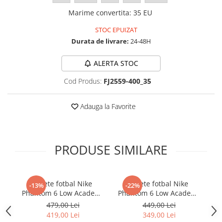
Marime convertita
:
35 EU
STOC EPUIZAT
Durata de livrare:
24-48H
ALERTA STOC
Cod Produs:
FJ2559-400_35
Adauga la Favorite
PRODUSE SIMILARE
Ghete fotbal Nike
Ghete fotbal Nike
-13%
-22%
Phantom 6 Low Academy
Phantom 6 Low Academy
Ph
TF NU3
TF
479,00 Lei
449,00 Lei
419,00 Lei
349,00 Lei