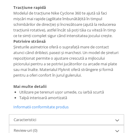
Tracțiune rapidă
Modelul de tracțiune Nike Cyclone 360 te ajută să faci
mișcări mai rapide (agilitate îmbunătățită în timpul
schimbărilor de direcție) și încrezătoare (ajută la reducerea
tracțiunii rotative), astfel încât să poți tăia cu viteză în timp
ce te simți complet sigur când intensitatea jocului crește.
Potrivire strânsă
Șireturile asimetrice oferă o suprafață mare de contact
atunci când driblezi, pasezi și marchezi. Un model de șireturi
repoziționat permite o ajustare crescută a mijlocului
piciorului pentru a se potrivi jucătorilor cu arcade mai plate
sau mai înalte. Materialul Flyknit oferă strângere și formă
pentru a oferi confort în jurul gulerului.
Mai multe detalii
Utilizare pe terenuri ușor umede, cu iarbă scurtă
Talpă interioară amortizată
Informatii conformitate produs
Caracteristici
Review-uri
(0)