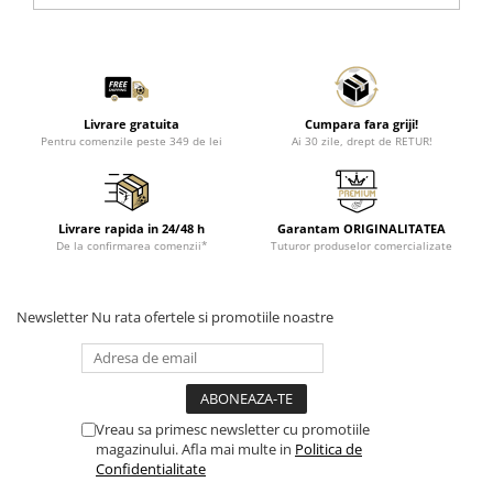
Livrare gratuita
Cumpara fara griji!
Pentru comenzile peste 349 de lei
Ai 30 zile, drept de RETUR!
Livrare rapida in 24/48 h
Garantam ORIGINALITATEA
De la confirmarea comenzii*
Tuturor produselor comercializate
Newsletter
Nu rata ofertele si promotiile noastre
Vreau sa primesc newsletter cu promotiile
magazinului. Afla mai multe in
Politica de
Confidentialitate