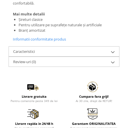
confortabilă.
Mai multe detalii
Șireturi clasice
Pentru utilizare pe suprafețe naturale și artificiale
Branț amortizat
Informatii conformitate produs
Caracteristici
Review-uri
(0)
Livrare gratuita
Cumpara fara griji!
Pentru comenzile peste 349 de lei
Ai 30 zile, drept de RETUR!
Livrare rapida in 24/48 h
Garantam ORIGINALITATEA