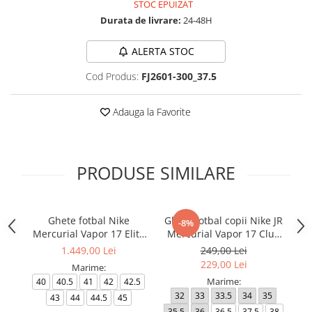
STOC EPUIZAT
Durata de livrare:
24-48H
ALERTA STOC
Cod Produs:
FJ2601-300_37.5
Adauga la Favorite
PRODUSE SIMILARE
Ghete fotbal Nike
Ghete fotbal copii Nike JR
-8%
Mercurial Vapor 17 Elite
Mercurial Vapor 17 Club
Me
FG T Se
FG/MG
1.449,00 Lei
249,00 Lei
229,00 Lei
Marime:
Marime:
40
40.5
41
42
42.5
32
33
33.5
34
35
4
43
44
44.5
45
35.5
36
36.5
37.5
38
4