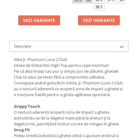
38.5
VEZI VARIANTE
VEZI VARIANTE
Descriere
Nike Jr. Phantom Luna 2 Club
Ghete de fotbal MG High-Top pentru copii mici/mari
Fie că abia începi sau pur și simplu joci de plăcere, ghetele
Club te aduc pe teren fără a compromite calitatea.
Concepute având golurile în minte, Jr. Phantom Luna 2 Club
au o textură aderentă ce acoperă zona de impact a ghetei și
o tracțiune fiabilă pentru a ghida agilitatea spontană.
Grippy Touch
O textură aderentă acoperă zona de impact a ghetei,
extinzându-se de la degetul mare până la șireturi și la
degetul mic, permițând lovituri curate de mingea în ghete.
Snug Fit
Pielea sintetică elastică a ghetei oferă o ajustare strânsă și