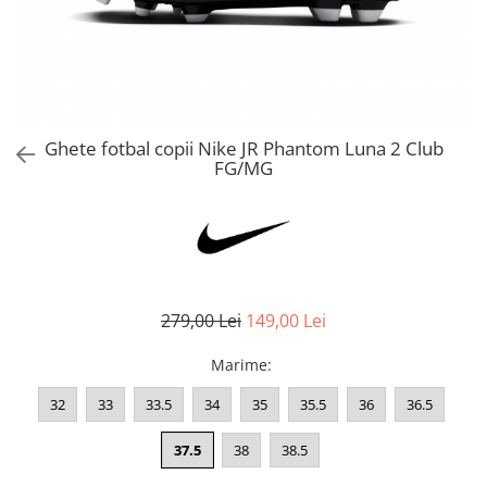
Bluze fotbal copii
Pantaloni lungi fotbal copii
Geci si veste fotbal copii
Imbracaminte fotbal femei
Tricouri fotbal femei
Ghete fotbal copii Nike JR Phantom Luna 2 Club
Sorturi fotbal femei
FG/MG
Pantaloni lungi fotbal femei
Echipament portar
279,00 Lei
149,00 Lei
Marime
:
32
33
33.5
34
35
35.5
36
36.5
37.5
38
38.5