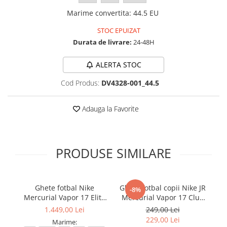
Marime convertita
:
44.5 EU
STOC EPUIZAT
Durata de livrare:
24-48H
ALERTA STOC
Cod Produs:
DV4328-001_44.5
Adauga la Favorite
PRODUSE SIMILARE
Ghete fotbal Nike
Ghete fotbal copii Nike JR
-8%
Mercurial Vapor 17 Elite
Mercurial Vapor 17 Club
Me
FG T Se
FG/MG
1.449,00 Lei
249,00 Lei
229,00 Lei
Marime: