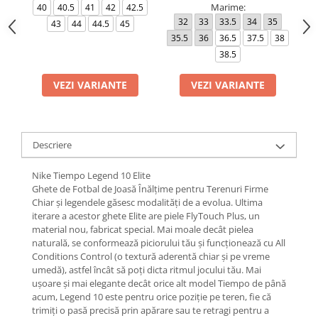
Marime:
40
40.5
41
42
42.5
32
33
33.5
34
35
4
43
44
44.5
45
35.5
36
36.5
37.5
38
4
38.5
VEZI VARIANTE
VEZI VARIANTE
Descriere
Nike Tiempo Legend 10 Elite
Ghete de Fotbal de Joasă Înălțime pentru Terenuri Firme
Chiar și legendele găsesc modalități de a evolua. Ultima
iterare a acestor ghete Elite are piele FlyTouch Plus, un
material nou, fabricat special. Mai moale decât pielea
naturală, se conformează piciorului tău și funcționează cu All
Conditions Control (o textură aderentă chiar și pe vreme
umedă), astfel încât să poți dicta ritmul jocului tău. Mai
ușoare și mai elegante decât orice alt model Tiempo de până
acum, Legend 10 este pentru orice poziție pe teren, fie că
trimiți o pasă precisă prin apărare sau te retragi pentru a