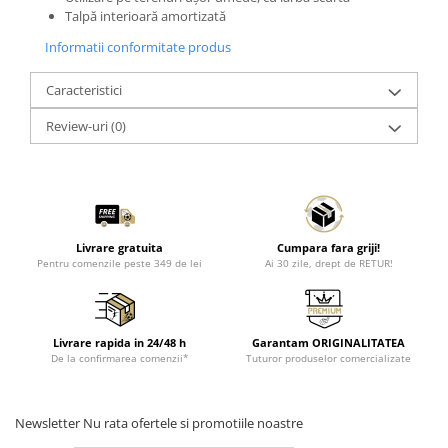
Talpă interioară amortizată
Informatii conformitate produs
Caracteristici
Review-uri
(0)
Livrare gratuita
Cumpara fara griji!
Pentru comenzile peste 349 de lei
Ai 30 zile, drept de RETUR!
Livrare rapida in 24/48 h
Garantam ORIGINALITATEA
De la confirmarea comenzii*
Tuturor produselor comercializate
Newsletter
Nu rata ofertele si promotiile noastre