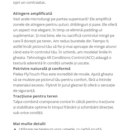
opri un contraatac.
Atingere amplificată
Vezi acele microdungi pe partea superioară? Ele amplifică
zonele de atingere pentru șuturi, driblinguri și pase. Ele oferă
un aspect mai elegant, în timp ce elimină padding-ul
suplimentar. Și mai bine, ele nu sacrifică controlul mingii pe
care îl dorești pe teren. Am redus buretele din Tiempo 9,
astfel încât piciorul tău să fie și mai aproape de minge atunci
când este în controlul tău. În schimb, am modelat liniile în
gheata. Tehnologia All Conditions Control (ACC) adaugă o
textură aderentă în condiții umede și uscate.
Potrivire naturală și conformă
Pielea FlyTouch Plus este incredibil de moale. Ajută gheata
să se muleze pe piciorul tău pentru confort, fără a întinde
materialul excesiv. Flyknit în jurul gleznei îți oferă o senzație
de siguranță.
Tracțiune pentru teren
Talpa combină crampoane conice în călcâi pentru tracțiune
și stabilitate optime în timpul frânării și schimbării direcției,
sub orice condiții.
Mai multe detalii
Utilizare pe terenuri ușor umede, cu iarbă scurtă