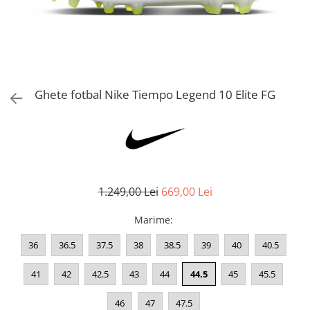
Bluze fotbal copii
Pantaloni lungi fotbal copii
Geci si veste fotbal copii
Imbracaminte fotbal femei
Tricouri fotbal femei
Ghete fotbal Nike Tiempo Legend 10 Elite FG
Sorturi fotbal femei
Pantaloni lungi fotbal femei
Echipament portar
1.249,00 Lei
669,00 Lei
Marime
:
36
36.5
37.5
38
38.5
39
40
40.5
41
42
42.5
43
44
44.5
45
45.5
46
47
47.5