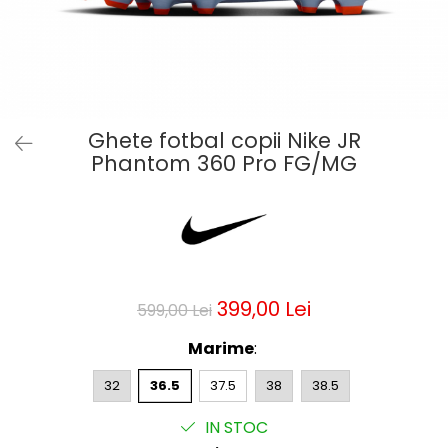
Bluze fotbal copii
Pantaloni lungi fotbal copii
Geci si veste fotbal copii
Imbracaminte fotbal femei
Tricouri fotbal femei
Ghete fotbal copii Nike JR
Sorturi fotbal femei
Phantom 360 Pro FG/MG
Pantaloni lungi fotbal femei
Echipament portar
399,00 Lei
599,00 Lei
Marime
:
32
36.5
37.5
38
38.5
IN STOC