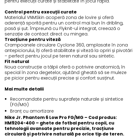
pentru execuții curate și stabilitate în jocul rapid.
Control pentru execuții curate
Materialul VNMSkin acoperă zona de lovire și oferă
aderență sporită pentru un control mai bun în dribling,
pasă și șut. Împreună cu Flyknit-ul integrat, creează o
senzație de contact direct cu mingea.
Tracțiune pentru viteză
Crampoanele circulare Cyclone 360, amplasate în zona
antepiciorului, îți oferă stabilitate și viteză la opriri și pivotări
– perfect pentru jocul pe teren natural sau sintetic.
Fit natural
Noua construcție a tălpii oferă o potrivire anatomică, în
special în zona degetelor, ajutând gheată să se muleze
pe picior pentru execuții precise și confort susținut.
Mai multe detalii
Recomandate pentru suprafețe naturale și sintetice
(FG/MG)
Branț cu amortizare
Nike Jr. Phantom 6 Low Pro FG/MG – Cod produs:
HM9204-400 – ghete de fotbal pentru copii, cu
tehnologii avansate pentru precizie, tracțiune
circulară și potrivire naturală pe orice tip de teren.