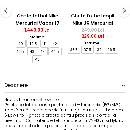
Ghete fotbal Nike
Ghete fotbal copii
G
Mercurial Vapor 17
Nike JR Mercurial
T
Elite FG T Se
1.449,00 Lei
Vapor 17 Club FG/MG
249,00 Lei
229,00 Lei
Marime:
Marime:
40
40.5
41
42
36.5
37.5
38
38.5
4
42.5
43
44
44.5
45
Descriere
Nike Jr. Phantom 6 Low Pro
Ghete de fotbal joase pentru copii – teren mixt (FG/MG)
Transformă fiecare ocazie într-un gol cu Nike Jr. Phantom
6 Low Pro – ghetele create pentru precizie și control la
nivel înalt. Cu materiale tehnice precum VNMSkin și Flyknit,
acest model aduce piciorul mai aproape de minge