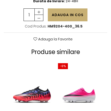
Durata de livrare:
24-48H
ADAUGA IN COS
Cod Produs:
HM9204-400_36.5
Adauga la Favorite
Produse similare
-8%
-4