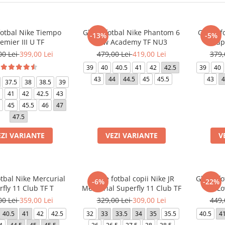
fotbal Nike Tiempo
Ghete fotbal Nike Phantom 6
Ghete f
-13%
-5%
emier III U TF
Low Academy TF NU3
Sup
00 Lei
399,00 Lei
479,00 Lei
419,00 Lei
379,
39
40
40.5
41
42
42.5
39
40
43
44
44.5
45
45.5
43
4
37.5
38
38.5
39
41
42
42.5
43
45
45.5
46
47
47.5
EZI VARIANTE
VEZI VARIANTE
V
tbal Nike Mercurial
Ghete fotbal copii Nike JR
Ghete fo
-6%
-22%
fly 11 Club TF T
Mercurial Superfly 11 Club TF
Lo
00 Lei
359,00 Lei
329,00 Lei
309,00 Lei
449,
40.5
41
42
42.5
32
33
33.5
34
35
35.5
40.5
4