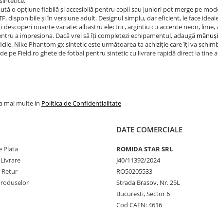
sintetice.
aută o opțiune fiabilă și accesibilă pentru copii sau juniori pot merge pe mod
, disponibile și în versiune adult. Designul simplu, dar eficient, le face idea
ți descoperi nuanțe variate: albastru electric, argintiu cu accente neon, lime, 
pentru a impresiona. Dacă vrei să îți completezi echipamentul, adaugă
mănuși
ficile. Nike Phantom gx sintetic este următoarea ta achiziție care îți va schimb
 pe Field.ro ghete de fotbal pentru sintetic cu livrare rapidă direct la tine ac
la mai multe in
Politica de Confidentialitate
DATE COMERCIALE
 Plata
ROMIDA STAR SRL
 Livrare
J40/11392/2024
e Retur
RO50205533
Produselor
Strada Brasov, Nr. 25L
Bucuresti, Sector 6
Cod CAEN: 4616