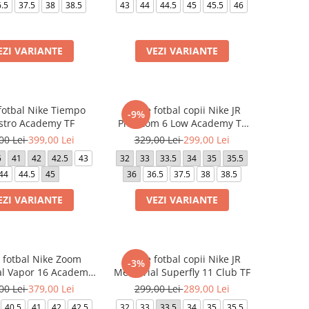
.5
37.5
38
38.5
43
44
44.5
45
45.5
46
EZI VARIANTE
VEZI VARIANTE
fotbal Nike Tiempo
Ghete fotbal copii Nike JR
-9%
tro Academy TF
Phantom 6 Low Academy TF
Erling Haaland
00 Lei
399,00 Lei
329,00 Lei
299,00 Lei
5
41
42
42.5
43
32
33
33.5
34
35
35.5
44
44.5
45
36
36.5
37.5
38
38.5
EZI VARIANTE
VEZI VARIANTE
 fotbal Nike Zoom
Ghete fotbal copii Nike JR
-3%
al Vapor 16 Academy
Mercurial Superfly 11 Club TF
TF NU3
00 Lei
379,00 Lei
299,00 Lei
289,00 Lei
40.5
41
42
42.5
32
33
33.5
34
35
35.5