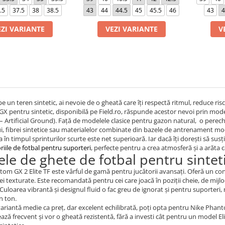
.5
37.5
38
38.5
43
44
44.5
45
45.5
46
43
4
EZI VARIANTE
VEZI VARIANTE
V
pe un teren sintetic, ai nevoie de o gheată care îți respectă ritmul, reduce ris
 pentru sintetic, disponibilă pe Field.ro, răspunde acestor nevoi prin model
 – Artificial Ground). Față de modelele clasice pentru gazon natural, o perec
i, fibrei sintetice sau materialelor combinate din bazele de antrenament mod
a în timpul sprinturilor scurte este net superioară. Iar dacă îți dorești să susț
riile de fotbal pentru suporteri
, perfecte pentru a crea atmosferă și a arăta că
le de ghete de fotbal pentru sintet
om GX 2 Elite TF este vârful de gamă pentru jucătorii avansați. Oferă un co
ei texturate. Este recomandată pentru cei care joacă în poziții cheie, de mijloc
Culoarea vibrantă și designul fluid o fac greu de ignorat și pentru suporteri
n ton.
ariantă medie ca preț, dar excelent echilibrată, poți opta pentru Nike Phant
ază frecvent și vor o gheată rezistentă, fără a investi cât pentru un model Elit