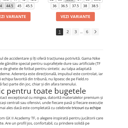
4
44.5
45
45.5
36
36.5
37.5
38
38.5
EZI VARIANTE
VEZI VARIANTE
1
2
3
6
...
cul de accidentare și îți oferă tracțiunea potrivită. Gama Nike
e gândite special pentru suprafețele dure sau artificiale (TF
he de ghete de fotbal pentru sintetic au talpa adaptată
erne. Aderența este direcțională, impulsul este controlat, iar
ii echipa favorită din tribună, nu lipsesc de pe Field.ro
 faci parte din joc, chiar și din afara terenului.
ic pentru toate bugetele
ntact excepțional cu mingea, datorită materialelor premium și
ași centrali sau ofensivi, unde fiecare pasă și fiecare execuție
, mai ales dacă este completată cu celebrele
tricouri cu echipe
om GX II Academy TF, o alegere inspirată pentru jucătorii care
e. Are un profil jos, confortabil, cu prindere solidă pe