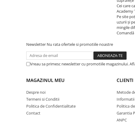
suprafețe 
Cei care c
Academy TF
Pe site po
uzurii și 
mingile di
Comandă de
Newsletter
Nu rata ofertele si promotiile noastre
Vreau sa primesc newsletter cu promotiile magazinului. Af
MAGAZINUL MEU
CLIENTI
Despre noi
Metode de
Termeni si Conditii
Informatii
Politica de Confidentialitate
Politica d
Contact
Garantia 
ANPC