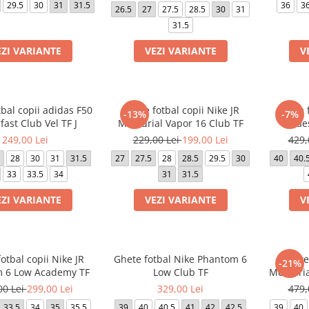
29.5
30
31
31.5
36
36
26.5
27
27.5
28.5
30
31
31.5
EZI VARIANTE
VEZI VARIANTE
V
bal copii adidas F50
Ghete fotbal copii Nike JR
Ghete 
-13%
-7%
fast Club Vel TF J
Mercurial Vapor 16 Club TF
Maes
249,00 Lei
229,00 Lei
199,00 Lei
429,
28
30
31
31.5
27
27.5
28
28.5
29.5
30
40
40.
33
33.5
34
31
31.5
EZI VARIANTE
VEZI VARIANTE
V
otbal copii Nike JR
Ghete fotbal Nike Phantom 6
Ghete
-21%
 6 Low Academy TF
Low Club TF
Mercuri
00 Lei
299,00 Lei
329,00 Lei
479,
33.5
34
35
35.5
39
40
40.5
41
42
42.5
39
40