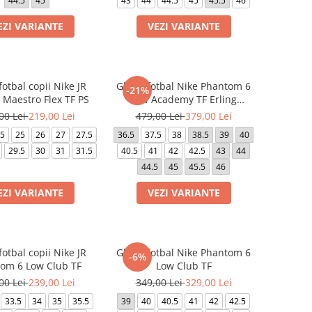
44.5
45
43
44
44.5
45
45.5
46
EZI VARIANTE
VEZI VARIANTE
otbal copii Nike JR
Ghete fotbal Nike Phantom 6
-21%
Maestro Flex TF PS
Low Academy TF Erling
Haaland
00 Lei
219,00 Lei
479,00 Lei
379,00 Lei
.5
25
26
27
27.5
36.5
37.5
38
38.5
39
40
29.5
30
31
31.5
40.5
41
42
42.5
43
44
44.5
45
45.5
46
EZI VARIANTE
VEZI VARIANTE
otbal copii Nike JR
Ghete fotbal Nike Phantom 6
-6%
om 6 Low Club TF
Low Club TF
00 Lei
239,00 Lei
349,00 Lei
329,00 Lei
33.5
34
35
35.5
39
40
40.5
41
42
42.5