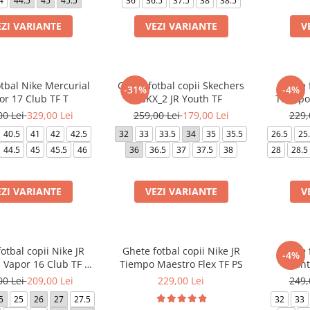
4
44.5
45
45.5
36
36.5
37.5
38
38.5
EZI VARIANTE
VEZI VARIANTE
V
tbal Nike Mercurial
Ghete fotbal copii Skechers
Ghete f
-31%
-4%
or 17 Club TF T
SKX_2 JR Youth TF
Tiempo 
00 Lei
329,00 Lei
259,00 Lei
179,00 Lei
229,
40.5
41
42
42.5
32
33
33.5
34
35
35.5
26.5
25
44.5
45
45.5
46
36
36.5
37
37.5
38
28
28.5
EZI VARIANTE
VEZI VARIANTE
V
otbal copii Nike JR
Ghete fotbal copii Nike JR
Ghete f
-4%
 Vapor 16 Club TF PS
Tiempo Maestro Flex TF PS
Phant
(V)
00 Lei
209,00 Lei
229,00 Lei
249,
5
25
26
27
27.5
32
33