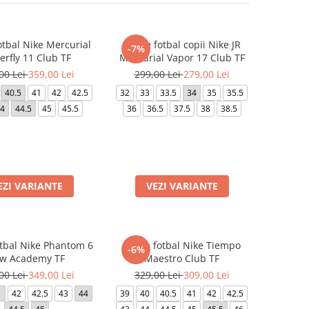
otbal Nike Mercurial
Ghete fotbal copii Nike JR
-7%
erfly 11 Club TF
Mercurial Vapor 17 Club TF
00 Lei
359,00 Lei
299,00 Lei
279,00 Lei
40.5
41
42
42.5
32
33
33.5
34
35
35.5
4
44.5
45
45.5
36
36.5
37.5
38
38.5
EZI VARIANTE
VEZI VARIANTE
tbal Nike Phantom 6
Ghete fotbal Nike Tiempo
-6%
w Academy TF
Maestro Club TF
00 Lei
349,00 Lei
329,00 Lei
309,00 Lei
1
42
42.5
43
44
39
40
40.5
41
42
42.5