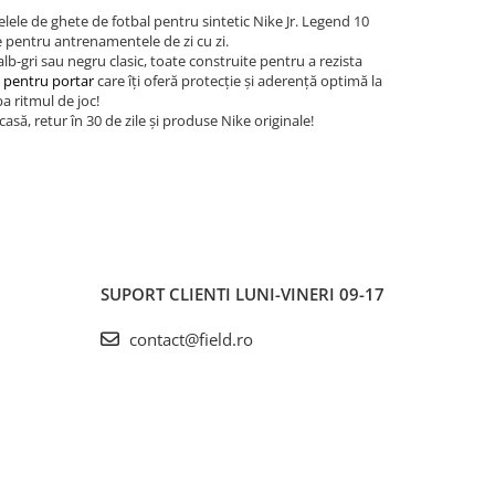
elele de ghete de fotbal pentru sintetic Nike Jr. Legend 10
le pentru antrenamentele de zi cu zi.
alb-gri sau negru clasic, toate construite pentru a rezista
 pentru portar
care îți oferă protecție și aderență optimă la
a ritmul de joc!
asă, retur în 30 de zile și produse Nike originale!
SUPORT CLIENTI
LUNI-VINERI 09-17
contact@field.ro