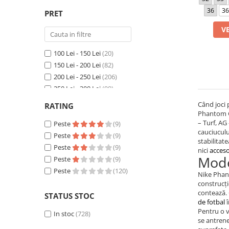
36
36
PRET
V
100 Lei - 150 Lei
(20)
150 Lei - 200 Lei
(82)
200 Lei - 250 Lei
(206)
250 Lei - 300 Lei
(99)
300 Lei - 400 Lei
(201)
Când joci 
RATING
400 Lei - 500 Lei
(82)
Phantom GX
– Turf, AG
500 Lei - 750 Lei
Peste
(38)
(9)
cauciuculu
Peste
(9)
stabilitate
Peste
(9)
nici
acceso
Mode
Peste
(9)
Peste
(120)
Nike Phant
construcți
contează. 
STATUS STOC
de fotbal
î
Pentru o v
In stoc
(728)
se antrene