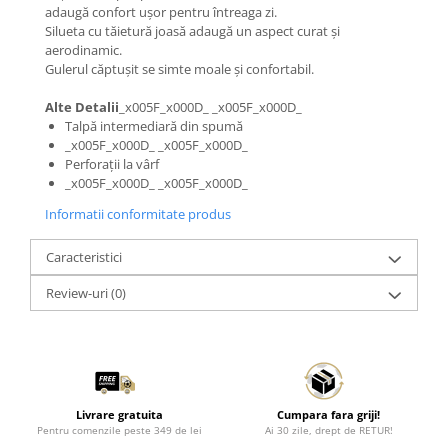
adaugă confort ușor pentru întreaga zi.
Silueta cu tăietură joasă adaugă un aspect curat și
aerodinamic.
Gulerul căptușit se simte moale și confortabil.
Alte Detalii
_x005F_x000D_ _x005F_x000D_
Talpă intermediară din spumă
_x005F_x000D_ _x005F_x000D_
Perforații la vârf
_x005F_x000D_ _x005F_x000D_
Informatii conformitate produs
Caracteristici
Review-uri
(0)
Livrare gratuita
Cumpara fara griji!
Pentru comenzile peste 349 de lei
Ai 30 zile, drept de RETUR!