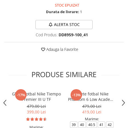
STOC EPUIZAT
Durata de livrare:
1
ALERTA STOC
Cod Produs:
DD8959-100_41
Adauga la Favorite
PRODUSE SIMILARE
Ghete fotbal Nike Tiempo
Ghete fotbal Nike
-17%
-13%
Premier III U TF
Phantom 6 Low Academy
TF NU3
479,00 Lei
479,00 Lei
399,00 Lei
419,00 Lei
Marime:
39
40
40.5
41
42
Marime: