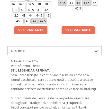
42.5
43
44
44.5
45
4
36
36.5
37.5
38
38.5
45.5
39
40
40.5
41
42
42.5
43
44
44.5
45
45.5
46
47
47.5
VEZI VARIANTE
VEZI VARIANTE
Descriere
Nike Air Force 1 '07
Pantofi pentru femei
STIL LEGENDAR REFINAT.
Strălucirea trăiește în continuare în Nike Air Force 1 '07,
iconul baschetului care aduce o notă proaspătă a ceea ce
știți cel mai bine: piele crocantă, culori îndrăznețe și o
cantitate perfectă de strălucire pentru a vă face să străluciți.
Suprapunerile de piele cusute de pe partea superioară
adaugă stilul tradițional, durabilitatea și suportul.
Inițial conceput pentru baschet, amortizarea Nike Air