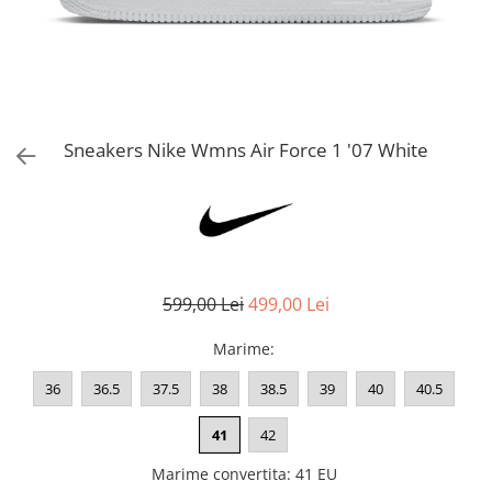
Bluze fotbal copii
Pantaloni lungi fotbal copii
Geci si veste fotbal copii
Imbracaminte fotbal femei
Tricouri fotbal femei
Sneakers Nike Wmns Air Force 1 '07 White
Sorturi fotbal femei
Pantaloni lungi fotbal femei
Echipament portar
599,00 Lei
499,00 Lei
Marime
:
36
36.5
37.5
38
38.5
39
40
40.5
41
42
Marime convertita
:
41 EU