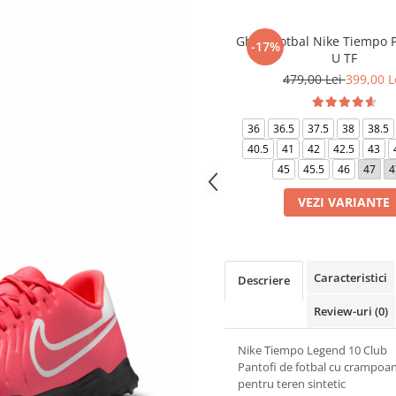
Ghete fotbal Nike Tiempo P
-17%
U TF
479,00 Lei
399,00 L
36
36.5
37.5
38
38.5
40.5
41
42
42.5
43
45
45.5
46
47
4
VEZI VARIANTE
Caracteristici
Descriere
Review-uri
(0)
Nike Tiempo Legend 10 Club
Pantofi de fotbal cu crampoan
pentru teren sintetic