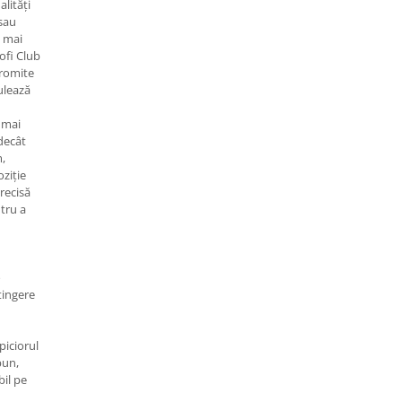
lități
 sau
a mai
ofi Club
promite
mulează
 mai
 decât
,
ziție
precisă
ntru a
o
tingere
piciorul
bun,
bil pe