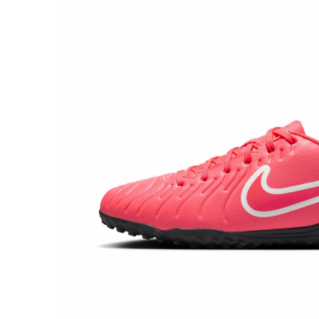
Bluze fotbal copii
Pantaloni lungi fotbal copii
Geci si veste fotbal copii
Imbracaminte fotbal femei
Tricouri fotbal femei
Sorturi fotbal femei
Pantaloni lungi fotbal femei
Echipament portar