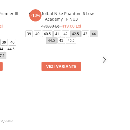
remier III
Ghete fotbal Nike Phantom 6 Low
Ghete fotbal 
-13%
-5%
Academy TF NU3
ei
479,00 Lei
419,00 Lei
379,0
39
40
40.5
41
42
42.5
43
44
39
40
40.5
44.5
45
45.5
44
39
40
44
44.5
7.5
VEZI VARIANTE
VE
e joase