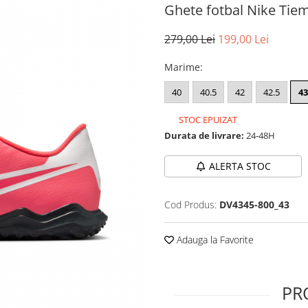
Ghete fotbal Nike Tie
279,00 Lei
199,00 Lei
Marime
:
40
40.5
42
42.5
43
STOC EPUIZAT
Durata de livrare:
24-48H
ALERTA STOC
Cod Produs:
DV4345-800_43
Adauga la Favorite
PR