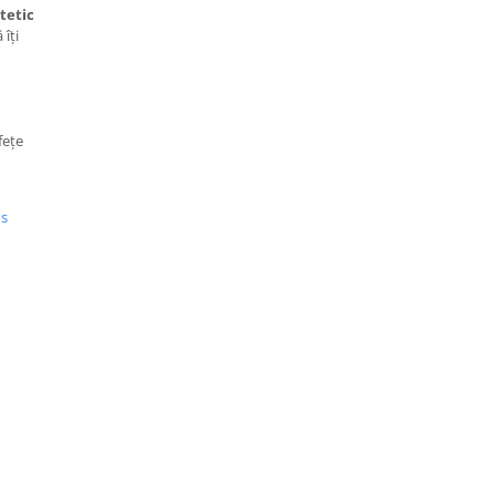
tetic
îți
fețe
us