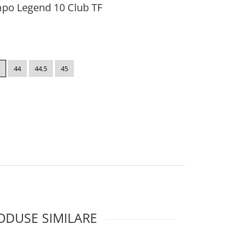
mpo Legend 10 Club TF
44
44.5
45
ODUSE SIMILARE