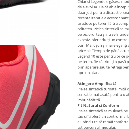
Chiar și Legendele găsesc moda
de a evolua. Fie că abia începi
doar joci pentru distracție, ce
recentă iterație a acestor pant
te aduce pe teren fără a com
calitatea. Pielea sintetică se 
pe piciorul tău și nu se întinde
excesiv, oferindu-ți un control
bun. Mai ușori și mai eleganți
orice alt Tiempo de până acum
Legend 10 este pentru orice po
pe teren, fie că trimiți o pasă 
prin apărare sau te retragi pe
opri un atac.
Atingere Amplificată
Pielea sintetică turnată imită 
senzație matlasată pentru o a
îmbunătățită.
Fit Natural și Conform
Pielea sintetică se mulează pe 
tău și îți oferă un control mai 
ajutându-te să rămâi conforta
tot parcursul meciului.