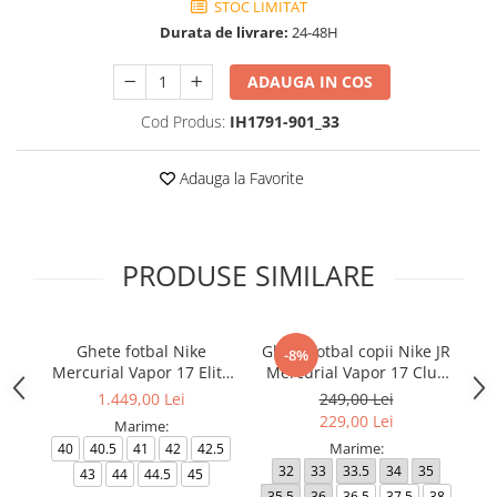
STOC LIMITAT
Durata de livrare:
24-48H
ADAUGA IN COS
Cod Produs:
IH1791-901_33
Adauga la Favorite
PRODUSE SIMILARE
Ghete fotbal Nike
Ghete fotbal copii Nike JR
Gh
-8%
Mercurial Vapor 17 Elite
Mercurial Vapor 17 Club
L
FG T Se
FG/MG
1.449,00 Lei
249,00 Lei
229,00 Lei
Marime:
Marime:
40
40.5
41
42
42.5
32
33
33.5
34
35
4
43
44
44.5
45
35.5
36
36.5
37.5
38