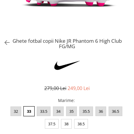
Bluze fotbal copii
Pantaloni lungi fotbal copii
Geci si veste fotbal copii
Imbracaminte fotbal femei
Tricouri fotbal femei
Ghete fotbal copii Nike JR Phantom 6 High Club
Sorturi fotbal femei
FG/MG
Pantaloni lungi fotbal femei
Echipament portar
279,00 Lei
249,00 Lei
Marime
:
32
33
33.5
34
35
35.5
36
36.5
37.5
38
38.5