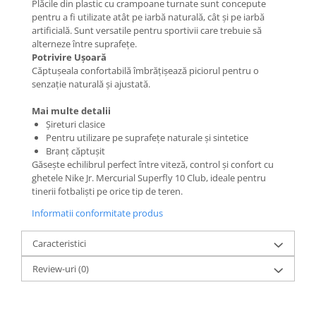
Plăcile din plastic cu crampoane turnate sunt concepute
pentru a fi utilizate atât pe iarbă naturală, cât și pe iarbă
artificială. Sunt versatile pentru sportivii care trebuie să
alterneze între suprafețe.
Potrivire Ușoară
Căptușeala confortabilă îmbrățișează piciorul pentru o
senzație naturală și ajustată.
Mai multe detalii
Șireturi clasice
Pentru utilizare pe suprafețe naturale și sintetice
Branț căptușit
Găsește echilibrul perfect între viteză, control și confort cu
ghetele Nike Jr. Mercurial Superfly 10 Club, ideale pentru
tinerii fotbaliști pe orice tip de teren.
Informatii conformitate produs
Caracteristici
Review-uri
(0)