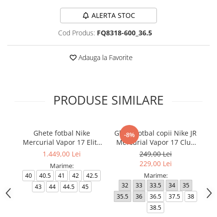
ALERTA STOC
Cod Produs:
FQ8318-600_36.5
Adauga la Favorite
PRODUSE SIMILARE
Ghete fotbal Nike
Ghete fotbal copii Nike JR
Gh
-8%
Mercurial Vapor 17 Elite
Mercurial Vapor 17 Club
L
FG T Se
FG/MG
1.449,00 Lei
249,00 Lei
229,00 Lei
Marime:
Marime:
40
40.5
41
42
42.5
32
33
33.5
34
35
4
43
44
44.5
45
35.5
36
36.5
37.5
38
38.5