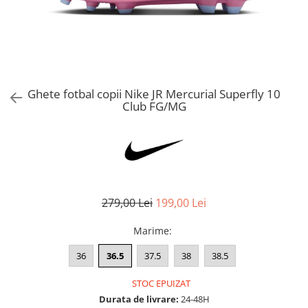
Bluze fotbal copii
Pantaloni lungi fotbal copii
Geci si veste fotbal copii
Imbracaminte fotbal femei
Tricouri fotbal femei
Ghete fotbal copii Nike JR Mercurial Superfly 10
Sorturi fotbal femei
Club FG/MG
Pantaloni lungi fotbal femei
Echipament portar
279,00 Lei
199,00 Lei
Marime
:
36
36.5
37.5
38
38.5
STOC EPUIZAT
Durata de livrare:
24-48H