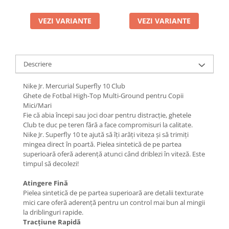
VEZI VARIANTE
VEZI VARIANTE
Descriere
Nike Jr. Mercurial Superfly 10 Club
Ghete de Fotbal High-Top Multi-Ground pentru Copii
Mici/Mari
Fie că abia începi sau joci doar pentru distracție, ghetele
Club te duc pe teren fără a face compromisuri la calitate.
Nike Jr. Superfly 10 te ajută să îți arăți viteza și să trimiți
mingea direct în poartă. Pielea sintetică de pe partea
superioară oferă aderență atunci când driblezi în viteză. Este
timpul să decolezi!
Atingere Fină
Pielea sintetică de pe partea superioară are detalii texturate
mici care oferă aderență pentru un control mai bun al mingii
la driblinguri rapide.
Tracțiune Rapidă