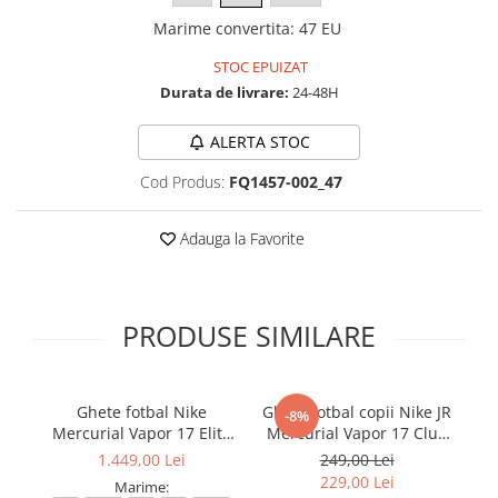
Marime convertita
:
47 EU
STOC EPUIZAT
Durata de livrare:
24-48H
ALERTA STOC
Cod Produs:
FQ1457-002_47
Adauga la Favorite
PRODUSE SIMILARE
Ghete fotbal Nike
Ghete fotbal copii Nike JR
-8%
Mercurial Vapor 17 Elite
Mercurial Vapor 17 Club
Me
FG T Se
FG/MG
1.449,00 Lei
249,00 Lei
229,00 Lei
Marime: