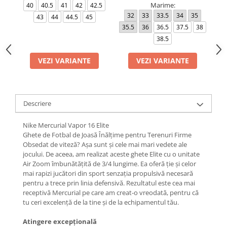
Marime:
40
40.5
41
42
42.5
32
33
33.5
34
35
4
43
44
44.5
45
35.5
36
36.5
37.5
38
4
38.5
VEZI VARIANTE
VEZI VARIANTE
Descriere
Nike Mercurial Vapor 16 Elite
Ghete de Fotbal de Joasă Înălțime pentru Terenuri Firme
Obsedat de viteză? Așa sunt și cele mai mari vedete ale
jocului. De aceea, am realizat aceste ghete Elite cu o unitate
Air Zoom îmbunătățită de 3/4 lungime. Ea oferă ție și celor
mai rapizi jucători din sport senzația propulsivă necesară
pentru a trece prin linia defensivă. Rezultatul este cea mai
receptivă Mercurial pe care am creat-o vreodată, pentru că
tu ceri excelență de la tine și de la echipamentul tău.
Atingere excepțională