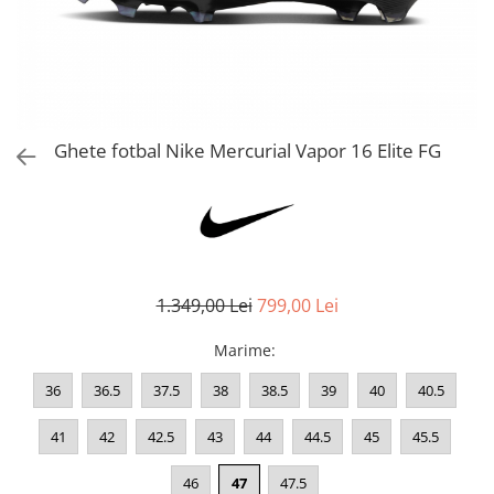
Bluze fotbal copii
Pantaloni lungi fotbal copii
Geci si veste fotbal copii
Imbracaminte fotbal femei
Tricouri fotbal femei
Ghete fotbal Nike Mercurial Vapor 16 Elite FG
Sorturi fotbal femei
Pantaloni lungi fotbal femei
Echipament portar
1.349,00 Lei
799,00 Lei
Marime
:
36
36.5
37.5
38
38.5
39
40
40.5
41
42
42.5
43
44
44.5
45
45.5
46
47
47.5