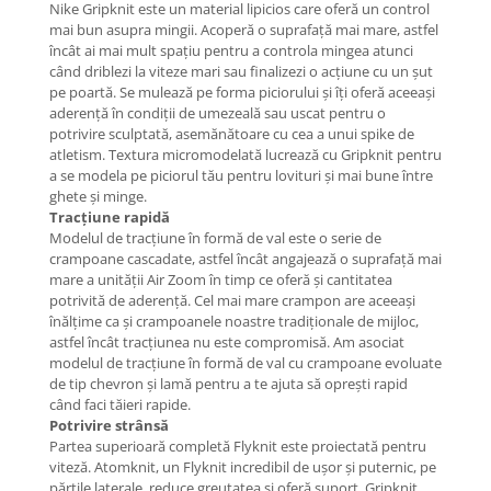
Nike Gripknit este un material lipicios care oferă un control
mai bun asupra mingii. Acoperă o suprafață mai mare, astfel
încât ai mai mult spațiu pentru a controla mingea atunci
când driblezi la viteze mari sau finalizezi o acțiune cu un șut
pe poartă. Se mulează pe forma piciorului și îți oferă aceeași
aderență în condiții de umezeală sau uscat pentru o
potrivire sculptată, asemănătoare cu cea a unui spike de
atletism. Textura micromodelată lucrează cu Gripknit pentru
a se modela pe piciorul tău pentru lovituri și mai bune între
ghete și minge.
Tracțiune rapidă
Modelul de tracțiune în formă de val este o serie de
crampoane cascadate, astfel încât angajează o suprafață mai
mare a unității Air Zoom în timp ce oferă și cantitatea
potrivită de aderență. Cel mai mare crampon are aceeași
înălțime ca și crampoanele noastre tradiționale de mijloc,
astfel încât tracțiunea nu este compromisă. Am asociat
modelul de tracțiune în formă de val cu crampoane evoluate
de tip chevron și lamă pentru a te ajuta să oprești rapid
când faci tăieri rapide.
Potrivire strânsă
Partea superioară completă Flyknit este proiectată pentru
viteză. Atomknit, un Flyknit incredibil de ușor și puternic, pe
părțile laterale, reduce greutatea și oferă suport. Gripknit,