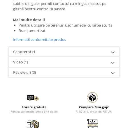
subtile din guler permit contactul cu mingea mai sus pe
gleznă pentru control și pasare.
Mai multe detalii
Pentru utilizare pe terenuri ușor umede, cu iarbă scurtă
Branț amortizat
Informatii conformitate produs
Caracteristici
Video
(1)
Review-uri
(0)
Livrare gratuita
Cumpara fara griji!
Pentru comenzile peste 349 de lei
Ai 30 zile, drept de RETUR!