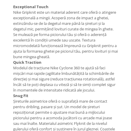
Exceptional Touch
Nike Gripknit este un material aderent care oferă o atingere
excepțională a mingii. Acoperă zona de impact a ghetei,
extinzându-se de la degetul mare până la șireturi și la
degetul mic, permițând lovituri curate de mingea în ghete.
Se mulează pe forma piciorului tău și oferă o aderență
excelentă în condiții umede sau uscate. Textura
micromodelată funcționează împreună cu Gripknit pentru a
ajuta la formarea ghetei pe piciorul tău, pentru lovituri și mai
bune mingea-gheată.
Quick Traction
Modelul de tracțiune Nike Cyclone 360 te ajută să faci
mișcări mai rapide (agilitate îmbunătățită la schimbările de
direcție) și mai sigure (reduce tracțiunea rotatională), astfel
încât să te poți deplasa cu viteză și să te simți complet sigur
în momentele de intensitate ridicată ale jocului.
Snug Fit
Șireturile asimetrice oferă o suprafață mare de contact
pentru dribling, pasare și șut. Un model de șireturi
repoziționat permite o ajustare mai bună a mijlocului
piciorului pentru a acomoda jucătorii cu arcade mai joase
sau mai înalte. Materialul asimetric Flyknit de la nivelul
gulerului oferă confort și susținere în jurul gleznei. Coastele