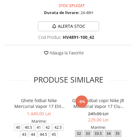
STOC EPUIZAT
Durata de livrare:
24-48H
ALERTA STOC
Cod Produs:
HV4891-100_42
Adauga la Favorite
PRODUSE SIMILARE
Ghete fotbal Nike
Ghete fotbal copii Nike JR
Gh
-8%
Mercurial Vapor 17 Elite
Mercurial Vapor 17 Club
L
FG T Se
FG/MG
1.449,00 Lei
249,00 Lei
229,00 Lei
Marime:
Marime:
40
40.5
41
42
42.5
32
33
33.5
34
35
4
43
44
44.5
45