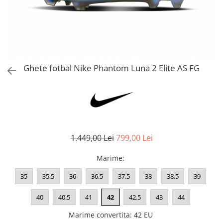
Bluze fotbal copii
Pantaloni lungi fotbal copii
Geci si veste fotbal copii
Imbracaminte fotbal femei
Tricouri fotbal femei
Ghete fotbal Nike Phantom Luna 2 Elite AS FG
Sorturi fotbal femei
Pantaloni lungi fotbal femei
Echipament portar
1.449,00 Lei
799,00 Lei
Marime
:
35
35.5
36
36.5
37.5
38
38.5
39
40
40.5
41
42
42.5
43
44
Marime convertita
:
42 EU