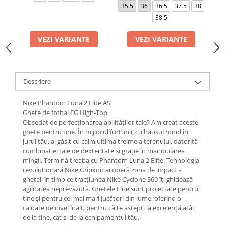
35.5
36
36.5
37.5
38
38.5
VEZI VARIANTE
VEZI VARIANTE
Descriere
Nike Phantom Luna 2 Elite AS
Ghete de fotbal FG High-Top
Obsedat de perfecționarea abilităților tale? Am creat aceste
ghete pentru tine. În mijlocul furtunii, cu haosul roind în
jurul tău, ai găsit cu calm ultima treime a terenului, datorită
combinației tale de dexteritate și grație în manipularea
mingii. Termină treaba cu Phantom Luna 2 Elite. Tehnologia
revoluționară Nike Gripknit acoperă zona de impact a
ghetei, în timp ce tracțiunea Nike Cyclone 360 îți ghidează
agilitatea neprevăzută. Ghetele Elite sunt proiectate pentru
tine și pentru cei mai mari jucători din lume, oferind o
calitate de nivel înalt, pentru că te aștepți la excelență atât
de la tine, cât și de la echipamentul tău.