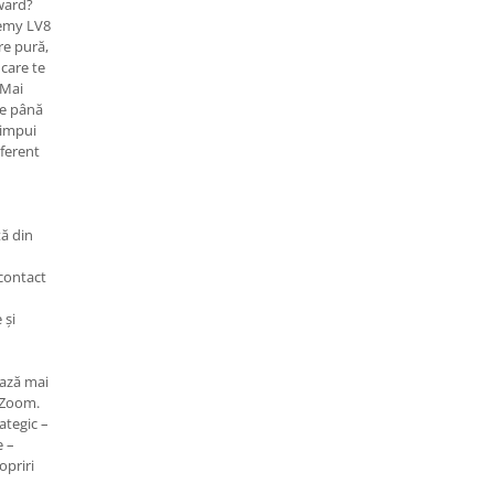
rward?
demy LV8
re pură,
 care te
 Mai
de până
 impui
iferent
tă din
 contact
 și
ează mai
r Zoom.
ategic –
e –
opriri