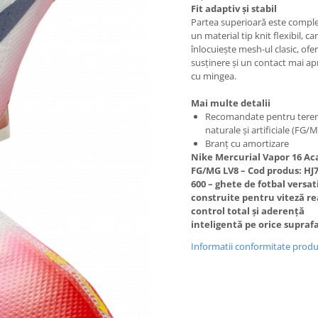
Fit adaptiv și stabil
Partea superioară este compl
un material tip knit flexibil, ca
înlocuiește mesh-ul clasic, ofe
susținere și un contact mai ap
cu mingea.
Mai multe detalii
Recomandate pentru teren
naturale și artificiale (FG/
Branț cu amortizare
Nike Mercurial Vapor 16 A
FG/MG LV8 – Cod produs: HJ7
600 – ghete de fotbal versati
construite pentru viteză re
control total și aderență
inteligentă pe orice supraf
Informatii conformitate prod