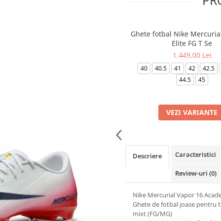
PR
Ghete fotbal Nike Mercuria
Elite FG T Se
1.449,00 Lei
40
40.5
41
42
42.5
44.5
45
VEZI VARIANTE
Caracteristici
Descriere
Review-uri
(0)
Nike Mercurial Vapor 16 Aca
Ghete de fotbal joase pentru 
mixt (FG/MG)