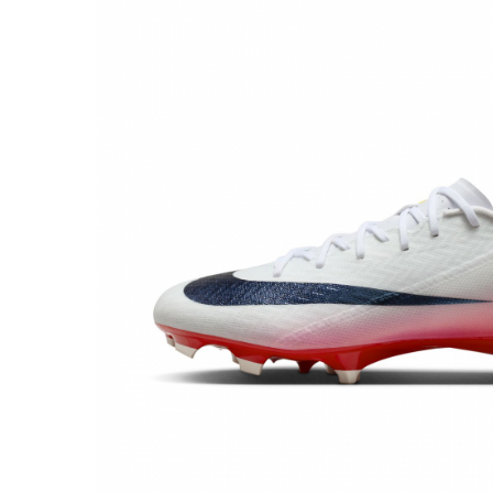
Bluze fotbal copii
Pantaloni lungi fotbal copii
Geci si veste fotbal copii
Imbracaminte fotbal femei
Tricouri fotbal femei
Sorturi fotbal femei
Pantaloni lungi fotbal femei
Echipament portar