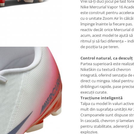
Vrei să-ți duci jocul pe fast fo
Nike Mercurial Vapor 16 Aca
este construit pentru accelera
cu o unitate Zoom Air în călcâi
împinge înainte la fiecare pas.
reactiv decât orice Mercurial 
acum, acest model te ajută să
ritmul și să faci diferența – ind
de poziția ta pe teren.
Control natural, ca desculț
Partea superioară este realiza
NikeSkin cu textură chevron
integrată, oferind senzația de
direct cu mingea. Ideal pentru
driblinguri rapide, pase precise
execuții curate.
Tracțiune inteligentă
Talpa cu model în valuri activ
mult din suprafața unității Ai
Crampoanele sunt dispuse str
în cascadă, chevron și lamelar
pentru stabilitate, aderență și 
explozive.