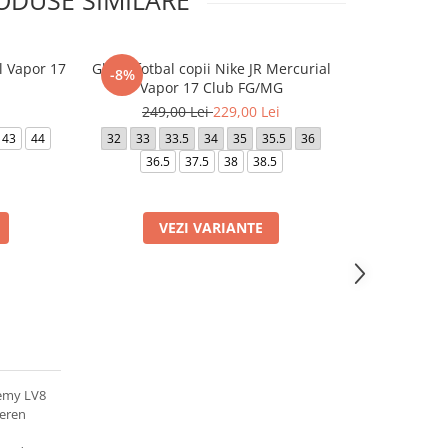
ODUSE SIMILARE
l Vapor 17
Ghete fotbal copii Nike JR Mercurial
Ghete fotbal
-8%
-49%
Vapor 17 Club FG/MG
Ac
249,00 Lei
229,00 Lei
449,0
43
44
32
33
33.5
34
35
35.5
36
40.5
41
4
36.5
37.5
38
38.5
VEZI VARIANTE
VE
demy LV8
teren