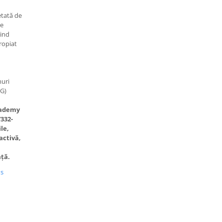
etată de
re
rind
ropiat
uri
MG)
cademy
332-
le,
activă,
ață.
us