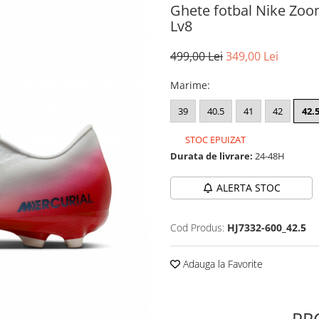
Ghete fotbal Nike Zo
Lv8
499,00 Lei
349,00 Lei
Marime
:
39
40.5
41
42
42.
STOC EPUIZAT
Durata de livrare:
24-48H
ALERTA STOC
Cod Produs:
HJ7332-600_42.5
Adauga la Favorite