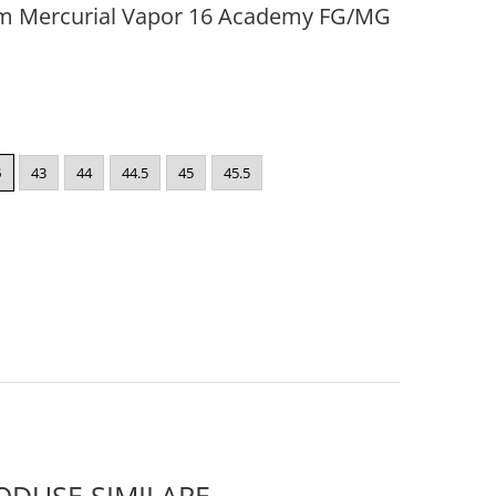
om Mercurial Vapor 16 Academy FG/MG
5
43
44
44.5
45
45.5