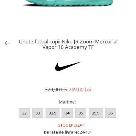
Bluze fotbal copii
Pantaloni lungi fotbal copii
Geci si veste fotbal copii
Imbracaminte fotbal femei
Tricouri fotbal femei
Ghete fotbal copii Nike JR Zoom Mercurial
Sorturi fotbal femei
Vapor 16 Academy TF
Pantaloni lungi fotbal femei
Echipament portar
329,00 Lei
249,00 Lei
Marime
:
32
33
33.5
34
35
35.5
36
STOC EPUIZAT
Durata de livrare:
24-48H