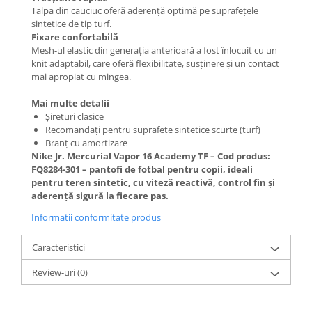
Talpa din cauciuc oferă aderență optimă pe suprafețele
sintetice de tip turf.
Fixare confortabilă
Mesh-ul elastic din generația anterioară a fost înlocuit cu un
knit adaptabil, care oferă flexibilitate, susținere și un contact
mai apropiat cu mingea.
Mai multe detalii
Șireturi clasice
Recomandați pentru suprafețe sintetice scurte (turf)
Branț cu amortizare
Nike Jr. Mercurial Vapor 16 Academy TF – Cod produs:
FQ8284-301 – pantofi de fotbal pentru copii, ideali
pentru teren sintetic, cu viteză reactivă, control fin și
aderență sigură la fiecare pas.
Informatii conformitate produs
Caracteristici
Review-uri
(0)