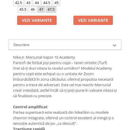
42.5
43
44
44.5
45
45.5
46
47
47.5
VEZI VARIANTE
VEZI VARIANTE
Descriere
Nike Jr. Mercurial Vapor 16 Academy
Pantofi de fotbal joși pentru copii – teren sintetic (Turf)
Vrei să-ți duci viteza la nivelul următor? Modelul Academy
pentru copii este echipat cu o unitate Air Zoom
îmbunătățită în zona călcâiului, oferind propulsia necesară
pentru a trece de adversari. Este cel mai reactiv Mercurial
creat vreodată, astfel încât să-ți poți pune în valoare viteza și
să finalizezi cu precizie.
Control amplificat
Partea superioară este realizată din NikeSkin cu modele
chevron integrate, oferind un control excelent al mingii și o
senzație autentică de joc „ca desculț”.
Tracțiune rapidă