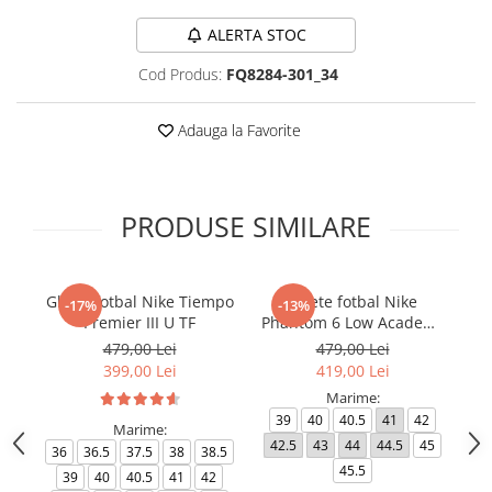
ALERTA STOC
Cod Produs:
FQ8284-301_34
Adauga la Favorite
PRODUSE SIMILARE
Ghete fotbal Nike Tiempo
Ghete fotbal Nike
-17%
-13%
Premier III U TF
Phantom 6 Low Academy
TF NU3
479,00 Lei
479,00 Lei
399,00 Lei
419,00 Lei
Marime:
39
40
40.5
41
42
Marime:
42.5
43
44
44.5
45
4
36
36.5
37.5
38
38.5
45.5
39
40
40.5
41
42