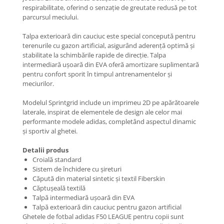
respirabilitate, oferind o senzație de greutate redusă pe tot
parcursul meciului.
Talpa exterioară din cauciuc este special concepută pentru
terenurile cu gazon artificial, asigurând aderență optimă și
stabilitate la schimbările rapide de direcție. Talpa
intermediară ușoară din EVA oferă amortizare suplimentară
pentru confort sporit în timpul antrenamentelor și
meciurilor.
Modelul Sprintgrid include un imprimeu 2D pe apărătoarele
laterale, inspirat de elementele de design ale celor mai
performante modele adidas, completând aspectul dinamic
și sportiv al ghetei.
Detalii produs
Croială standard
Sistem de închidere cu șireturi
Căpută din material sintetic și textil Fiberskin
Căptușeală textilă
Talpă intermediară ușoară din EVA
Talpă exterioară din cauciuc pentru gazon artificial
Ghetele de fotbal adidas F50 LEAGUE pentru copii sunt