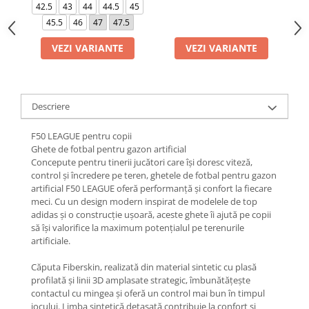
42.5
43
44
44.5
45
45.5
46
47
47.5
VEZI VARIANTE
VEZI VARIANTE
Descriere
F50 LEAGUE pentru copii
Ghete de fotbal pentru gazon artificial
Concepute pentru tinerii jucători care își doresc viteză,
control și încredere pe teren, ghetele de fotbal pentru gazon
artificial F50 LEAGUE oferă performanță și confort la fiecare
meci. Cu un design modern inspirat de modelele de top
adidas și o construcție ușoară, aceste ghete îi ajută pe copii
să își valorifice la maximum potențialul pe terenurile
artificiale.
Căputa Fiberskin, realizată din material sintetic cu plasă
profilată și linii 3D amplasate strategic, îmbunătățește
contactul cu mingea și oferă un control mai bun în timpul
jocului. Limba sintetică detașată contribuie la confort și