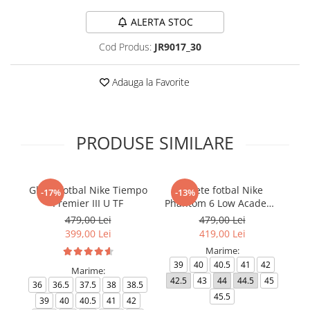
ALERTA STOC
Cod Produs:
JR9017_30
Adauga la Favorite
PRODUSE SIMILARE
Ghete fotbal Nike Tiempo
Ghete fotbal Nike
-17%
-13%
Premier III U TF
Phantom 6 Low Academy
TF NU3
479,00 Lei
479,00 Lei
399,00 Lei
419,00 Lei
Marime:
39
40
40.5
41
42
Marime:
42.5
43
44
44.5
45
4
36
36.5
37.5
38
38.5
45.5
39
40
40.5
41
42