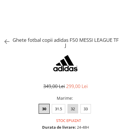
Bluze fotbal copii
Pantaloni lungi fotbal copii
Geci si veste fotbal copii
Imbracaminte fotbal femei
Tricouri fotbal femei
Ghete fotbal copii adidas F50 MESSI LEAGUE TF
Sorturi fotbal femei
J
Pantaloni lungi fotbal femei
Echipament portar
349,00 Lei
299,00 Lei
Marime
:
30
31.5
32
33
STOC EPUIZAT
Durata de livrare:
24-48H